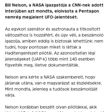
Bill Nelson, a NASA igazgatója a CNN-nek adott
interjúban azt mondta, elolvasta a Pentagon
nemrég megjelent UFO-jelentését.
Az egykori szenátor és asztronauta a titkosított
változathoz is hozzáfért, és úgy véli, a beszámoló
igazolja, amiben eddig is biztosak lehettünk: nem
tudni, hogy pontosan miket is láttak a
Haditengerészet pilótái. Az azonosítatlan légi
jelenségeket (UAP-k) több mint 140 esetben
figyelték meg, illetve dokumentálták.
Nelson arra kérte a NASA szakembereit, hogy
járjanak utána, van-e magyarázat az észlelésekre.
Mint mondta, jelenleg a tudósok beszámolóját
várja.
Nelson korábban beszélt olyan pilótákkal, akik