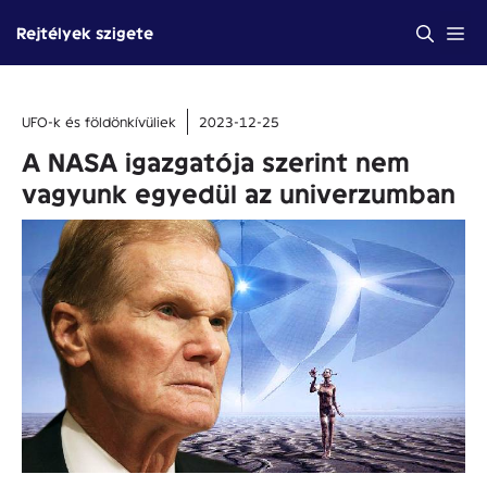
Kilépés
Me
Rejtélyek szigete
a
tartalomba
UFO-k és földönkívüliek
2023-12-25
A NASA igazgatója szerint nem
vagyunk egyedül az univerzumban