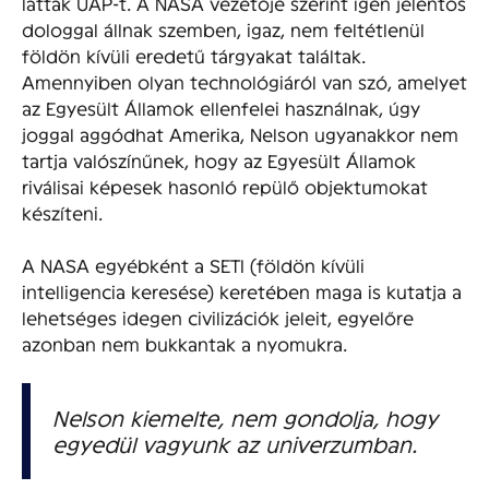
láttak UAP-t. A NASA vezetője szerint igen jelentős
dologgal állnak szemben, igaz, nem feltétlenül
földön kívüli eredetű tárgyakat találtak.
Amennyiben olyan technológiáról van szó, amelyet
az Egyesült Államok ellenfelei használnak, úgy
joggal aggódhat Amerika, Nelson ugyanakkor nem
tartja valószínűnek, hogy az Egyesült Államok
riválisai képesek hasonló repülő objektumokat
készíteni.
A NASA egyébként a SETI (földön kívüli
intelligencia keresése) keretében maga is kutatja a
lehetséges idegen civilizációk jeleit, egyelőre
azonban nem bukkantak a nyomukra.
Nelson kiemelte, nem gondolja, hogy
egyedül vagyunk az univerzumban.