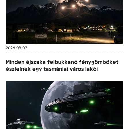
2026-08-07
Minden éjszaka felbukkanó fénygömböket
észlelnek egy tasmániai város lakói