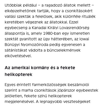
Utóbbiak például – a ragadozó állatok mellett –
elképzelhetőnek tartják, hogy a csonkításokért
vallási szekták a felelősek, akik különféle rituálék
keretében végeznek az állatokkal. Ezzel
egybecseng a Kanadai Királyi Lovasrendőrség
állaspontja is, amely 1980-ban egy ismeretlen
szektát gyanított az ügy hátterében, az Iowai
Bűnügyi Nyomozóiroda pedig egyenesen a
sátánistákat vádolta a bűncselekmények
elkövetésével.
Az amerikai kormány és a fekete
helikopterek
Egyes érintett farmerközösségek beszámolói
szerint a marha csonkítások jópárszor egybeestek
jelöletlen, fekete színű helikopterek
megjelenésével. A legnagyobb veszteségeket