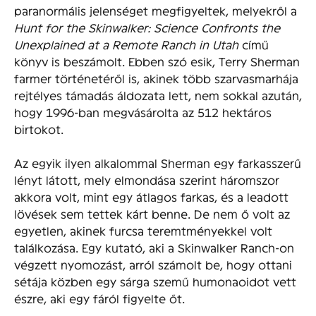
paranormális jelenséget megfigyeltek, melyekről a
Hunt for the Skinwalker: Science Confronts the
Unexplained at a Remote Ranch in Utah
című
könyv is beszámolt. Ebben szó esik, Terry Sherman
farmer történetéről is, akinek több szarvasmarhája
rejtélyes támadás áldozata lett, nem sokkal azután,
hogy 1996-ban megvásárolta az 512 hektáros
birtokot.
Az egyik ilyen alkalommal Sherman egy farkasszerű
lényt látott, mely elmondása szerint háromszor
akkora volt, mint egy átlagos farkas, és a leadott
lövések sem tettek kárt benne. De nem ő volt az
egyetlen, akinek furcsa teremtményekkel volt
találkozása. Egy kutató, aki a Skinwalker Ranch-on
végzett nyomozást, arról számolt be, hogy ottani
sétája közben egy sárga szemű humonaoidot vett
észre, aki egy fáról figyelte őt.