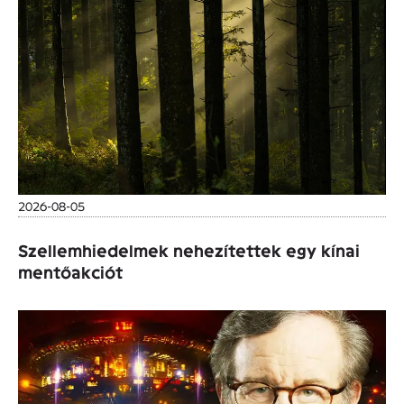
2026-08-05
Szellemhiedelmek nehezítettek egy kínai
mentőakciót