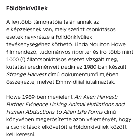
Földönkívüliek
A legtöbb támogatója talán annak az
elképzelésnek van, mely szerint csonkításos
esetek nagyrésze a fölldönkívüliek
tevékenységéhez köthető. Linda Moulton Howe
filmrendező, tudományos riporter és író több mint
1000 (!) állatcsonkításos esetet vizsgált meg,
kutatási eredményeit pedig az 1980-ban készült
Strange Harvest
című dokumentumfilmjében
összegezte, melyet Emmy-díjjal jutalmaztak.
Howe 1989-ben megjelent
An Alien Harvest:
Further Evidence Linking Animal Mutilations and
Human Abductions to Alien Life Forms
című
könyvében megerősítette azon véleményét, hogy
a csonkítások elkövetőit a földönkívüliek között
kell keresni.