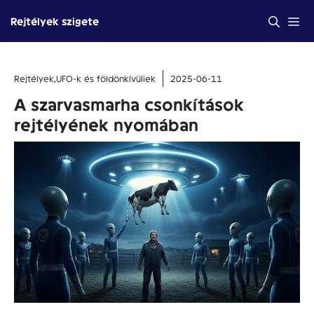
Kilépés
Me
Rejtélyek szigete
a
tartalomba
Rejtélyek
,
UFO-k és földönkívüliek
2025-06-11
A szarvasmarha csonkítások
rejtélyének nyomában