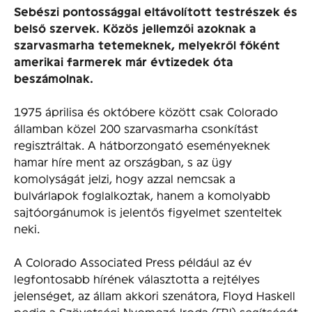
Sebészi pontossággal eltávolított testrészek és
belső szervek. Közös jellemzői azoknak a
szarvasmarha tetemeknek, melyekről főként
amerikai farmerek már évtizedek óta
beszámolnak.
1975 áprilisa és októbere között csak Colorado
államban közel 200 szarvasmarha csonkítást
regisztráltak. A hátborzongató eseményeknek
hamar híre ment az országban, s az ügy
komolyságát jelzi, hogy azzal nemcsak a
bulvárlapok foglalkoztak, hanem a komolyabb
sajtóorgánumok is jelentős figyelmet szenteltek
neki.
A Colorado Associated Press például az év
legfontosabb hírének választotta a rejtélyes
jelenséget, az állam akkori szenátora, Floyd Haskell
pedig a Szövetségi Nyomozó Iroda (FBI) segítségét