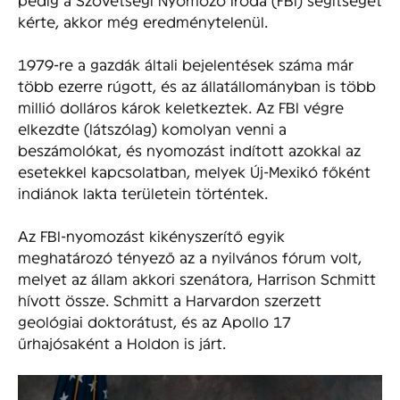
kérte, akkor még eredménytelenül.
1979-re a gazdák általi bejelentések száma már
több ezerre rúgott, és az állatállományban is több
millió dolláros károk keletkeztek. Az FBI végre
elkezdte (látszólag) komolyan venni a
beszámolókat, és nyomozást indított azokkal az
esetekkel kapcsolatban, melyek Új-Mexikó főként
indiánok lakta területein történtek.
Az FBI-nyomozást kikényszerítő egyik
meghatározó tényező az a nyilvános fórum volt,
melyet az állam akkori szenátora, Harrison Schmitt
hívott össze. Schmitt a Harvardon szerzett
geológiai doktorátust, és az Apollo 17
űrhajósaként a Holdon is járt.