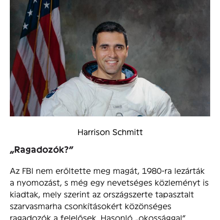
Harrison Schmitt
„Ragadozók?”
Az FBI nem erőltette meg magát, 1980-ra lezárták
a nyomozást, s még egy nevetséges közleményt is
kiadtak, mely szerint az országszerte tapasztalt
szarvasmarha csonkításokért közönséges
ragadozók a felelősek. Hasonló „okossággal”