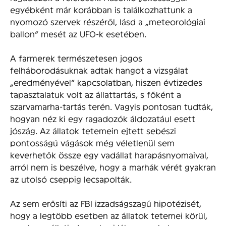
egyébként már korábban is találkozhattunk a
nyomozó szervek részéről, lásd a „meteorológiai
ballon” mesét az UFO-k esetében.
A farmerek természetesen jogos
felháborodásuknak adtak hangot a vizsgálat
„eredményével” kapcsolatban, hiszen évtizedes
tapasztalatuk volt az állattartás, s főként a
szarvamarha-tartás terén. Vagyis pontosan tudták,
hogyan néz ki egy ragadozók áldozatául esett
jószág. Az állatok tetemein ejtett sebészi
pontosságú vágások még véletlenül sem
keverhetők össze egy vadállat harapásnyomaival,
arról nem is beszélve, hogy a marhák vérét gyakran
az utolsó cseppig lecsapolták.
Az sem erősíti az FBI izzadságszagú hipotézisét,
hogy a legtöbb esetben az állatok tetemei körül,