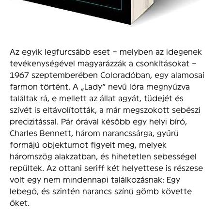
Az egyik legfurcsább eset – melyben az idegenek
tevékenységével magyarázzák a csonkításokat –
1967 szeptemberében Coloradóban, egy alamosai
farmon történt. A „Lady” nevű lóra megnyúzva
találtak rá, e mellett az állat agyát, tüdejét és
szívét is eltávolították, a már megszokott sebészi
precizitással. Pár órával később egy helyi bíró,
Charles Bennett, három narancssárga, gyűrű
formájú objektumot figyelt meg, melyek
háromszög alakzatban, és hihetetlen sebességel
repültek. Az ottani seriff két helyettese is részese
volt egy nem mindennapi találkozásnak: Egy
lebegő, és szintén narancs színű gömb követte
őket.