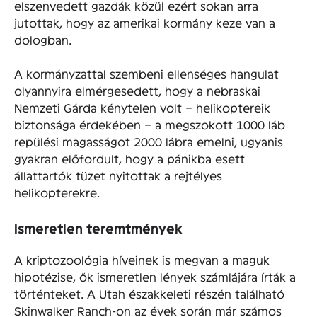
elszenvedett gazdák közül ezért sokan arra
jutottak, hogy az amerikai kormány keze van a
dologban.
A kormányzattal szembeni ellenséges hangulat
olyannyira elmérgesedett, hogy a nebraskai
Nemzeti Gárda kénytelen volt – helikoptereik
biztonsága érdekében – a megszokott 1000 láb
repülési magasságot 2000 lábra emelni, ugyanis
gyakran előfordult, hogy a pánikba esett
állattartók tüzet nyitottak a rejtélyes
helikopterekre.
Ismeretlen teremtmények
A kriptozoológia híveinek is megvan a maguk
hipotézise, ők ismeretlen lények számlájára írták a
történteket. A Utah északkeleti részén található
Skinwalker Ranch-on az évek során már számos