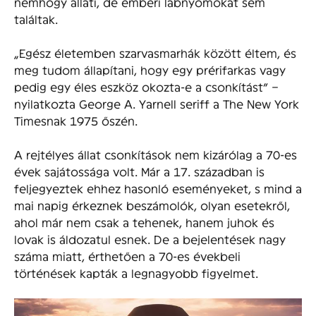
nemhogy állati, de emberi lábnyomokat sem
találtak.
„Egész életemben szarvasmarhák között éltem, és
meg tudom állapítani, hogy egy prérifarkas vagy
pedig egy éles eszköz okozta-e a csonkítást” –
nyilatkozta George A. Yarnell seriff a The New York
Timesnak 1975 őszén.
A rejtélyes állat csonkítások nem kizárólag a 70-es
évek sajátossága volt. Már a 17. században is
feljegyeztek ehhez hasonló eseményeket, s mind a
mai napig érkeznek beszámolók, olyan esetekről,
ahol már nem csak a tehenek, hanem juhok és
lovak is áldozatul esnek. De a bejelentések nagy
száma miatt, érthetően a 70-es évekbeli
történések kapták a legnagyobb figyelmet.