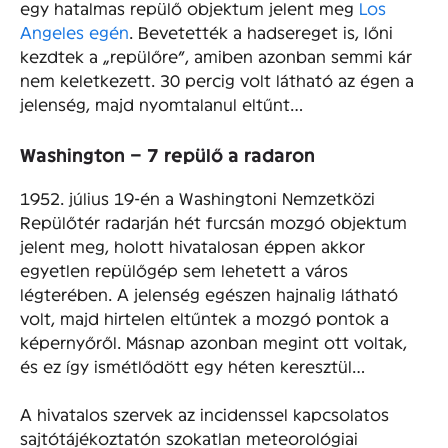
egy hatalmas repülő objektum jelent meg
Los
Angeles egén
. Bevetették a hadsereget is, lőni
kezdtek a „repülőre”, amiben azonban semmi kár
nem keletkezett. 30 percig volt látható az égen a
jelenség, majd nyomtalanul eltűnt…
Washington – 7 repülő a radaron
1952. július 19-én a Washingtoni Nemzetközi
Repülőtér radarján hét furcsán mozgó objektum
jelent meg, holott hivatalosan éppen akkor
egyetlen repülőgép sem lehetett a város
légterében. A jelenség egészen hajnalig látható
volt, majd hirtelen eltűntek a mozgó pontok a
képernyőről. Másnap azonban megint ott voltak,
és ez így ismétlődött egy héten keresztül…
A hivatalos szervek az incidenssel kapcsolatos
sajtótájékoztatón szokatlan meteorológiai