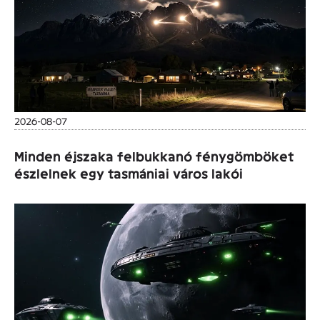
2026-08-07
Minden éjszaka felbukkanó fénygömböket
észlelnek egy tasmániai város lakói