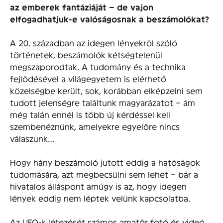
az emberek fantáziáját – de vajon
elfogadhatjuk-e valóságosnak a beszámolókat?
A 20. században az idegen lényekről szóló
történetek, beszámolók kétségtelenül
megszaporodtak. A tudomány és a technika
fejlődésével a világegyetem is elérhető
közelségbe került, sok, korábban elképzelni sem
tudott jelenségre találtunk magyarázatot – ám
még talán ennél is több új kérdéssel kell
szembenéznünk, amelyekre egyelőre nincs
válaszunk…
Hogy hány beszámoló jutott eddig a hatóságok
tudomására, azt megbecsülni sem lehet – bár a
hivatalos álláspont amúgy is az, hogy idegen
lények eddig nem léptek velünk kapcsolatba.
Az UFO-k létezését számos amatőr fotó és videó