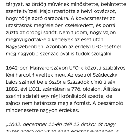
tárgyat, az ördög művének minősítette, behintette
szenteltvízzel. Majd utasította a helyi kovácsot,
hogy törje apró darabokra. A kovácsmester az
utasításnak megfelelően cselekedett, és porrá
zúzta az ördögi sarlót. Nem tudom, hogy vajon
megnyugodtak-e a kedélyek az eset után
Nagyszebenben. Azonban az erdélyi UFO-esetnél
még nagyobb szenzációval is tudok szolgálni.
1642-ben Magyarországon UFO-k közötti szabályos
légi harcot figyeltek meg. Az esetről Szádeczky
Lajos számol be először a Századok című újság
1882. évi LXX1. számában a 776. oldalon. Állítása
szerint adatait egy régi krónikából szedte, de
sajnos nem határozza meg a forrást. A beszámoló
mindenesetre nagyon érdekes:
„1642. december 11-én déli 12 órakor öt nagy
tüzes golyó röpült az égen egymás ellenében, s