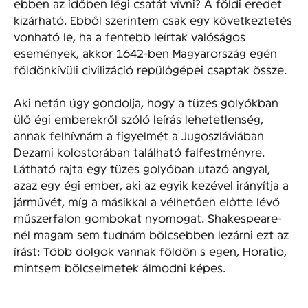
ebben az időben légi csatát vívni? A földi eredet
kizárható. Ebből szerintem csak egy következtetés
vonható le, ha a fentebb leírtak valóságos
események, akkor 1642-ben Magyarország egén
földönkívüli civilizáció repülőgépei csaptak össze.
Aki netán úgy gondolja, hogy a tüzes golyókban
ülő égi emberekről szóló leírás lehetetlenség,
annak felhívnám a figyelmét a Jugoszláviában
Dezami kolostorában található falfestményre.
Látható rajta egy tüzes golyóban utazó angyal,
azaz egy égi ember, aki az egyik kezével irányítja a
járművét, míg a másikkal a vélhetően előtte lévő
műszerfalon gombokat nyomogat. Shakespeare-
nél magam sem tudnám bölcsebben lezárni ezt az
írást: Több dolgok vannak földön s egen, Horatio,
mintsem bölcselmetek álmodni képes.