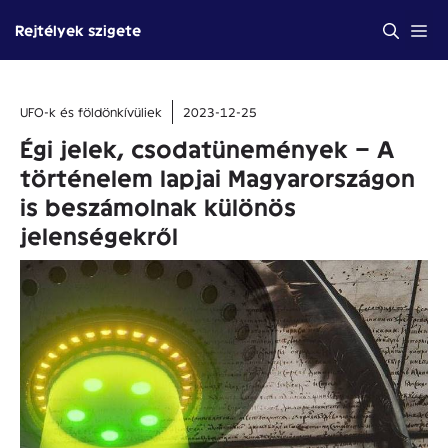
Kilépés
Me
Rejtélyek szigete
a
tartalomba
UFO-k és földönkívüliek
2023-12-25
Égi jelek, csodatünemények – A
történelem lapjai Magyarországon
is beszámolnak különös
jelenségekről