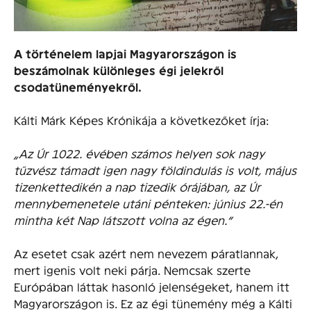
A történelem lapjai Magyarországon is
beszámolnak különleges égi jelekről
csodatüneményekről.
Kálti Márk Képes Krónikája a következőket írja:
„Az Úr 1022. évében számos helyen sok nagy
tűzvész támadt igen nagy földindulás is volt, május
tizenkettedikén a nap tizedik órájában, az Úr
mennybemenetele utáni pénteken: június 22.-én
mintha két Nap látszott volna az égen.”
Az esetet csak azért nem nevezem páratlannak,
mert igenis volt neki párja. Nemcsak szerte
Európában láttak hasonló jelenségeket, hanem itt
Magyarországon is. Ez az égi tünemény még a Kálti