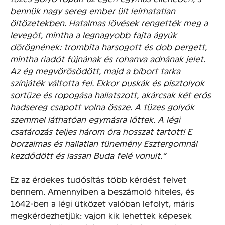
bennük nagy sereg ember ült leírhatatlan
öltözetekben. Hatalmas lövések rengették meg a
levegőt, mintha a legnagyobb fajta ágyúk
dörögnének: trombita harsogott és dob pergett,
mintha riadót fújnának és rohanva adnának jelet.
Az ég megvörösödött, majd a bíbort tarka
színjáték váltotta fel. Ekkor puskák és pisztolyok
sortüze és ropogása hallatszott, akárcsak két erős
hadsereg csapott volna össze. A tüzes golyók
szemmel láthatóan egymásra lőttek. A légi
csatározás teljes három óra hosszat tartott! E
borzalmas és hallatlan tünemény Esztergomnál
kezdődött és lassan Buda felé vonult.”
Ez az érdekes tudósítás több kérdést felvet
bennem. Amennyiben a beszámoló hiteles, és
1642-ben a légi ütközet valóban lefolyt, máris
megkérdezhetjük: vajon kik lehettek képesek