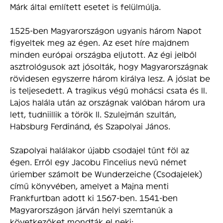
Márk által említett esetet is felülmúlja.
1525-ben Magyarországon ugyanis három Napot
figyeltek meg az égen. Az eset híre majdnem
minden európai országba eljutott. Az égi jelből
asztrológusok azt jósolták, hogy Magyarországnak
rövidesen egyszerre három királya lesz. A jóslat be
is teljesedett. A tragikus végű mohácsi csata és II.
Lajos halála után az országnak valóban három ura
lett, tudniillik a török II. Szulejmán szultán,
Habsburg Ferdinánd, és Szapolyai János.
Szapolyai halálakor újabb csodajel tűnt föl az
égen. Erről egy Jacobu Fincelius nevű német
úriember számolt be Wunderzeiche (Csodajelek)
című könyvében, amelyet a Majna menti
Frankfurtban adott ki 1567-ben. 1541-ben
Magyarországon járván helyi szemtanúk a
következőket mondták el neki: