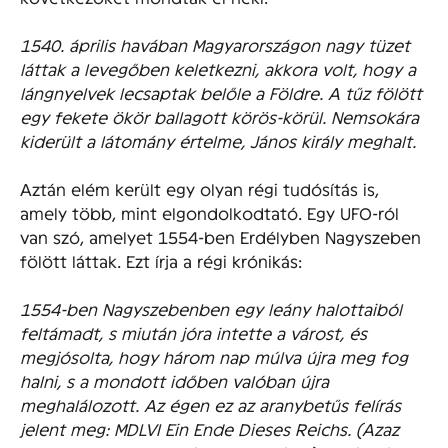
1540. április havában Magyarországon nagy tüzet
láttak a levegőben keletkezni, akkora volt, hogy a
lángnyelvek lecsaptak belőle a Földre. A tűz fölött
egy fekete ökör ballagott körös-körül. Nemsokára
kiderült a látomány értelme, János király meghalt.
Aztán elém került egy olyan régi tudósítás is,
amely több, mint elgondolkodtató. Egy UFO-ról
van szó, amelyet 1554-ben Erdélyben Nagyszeben
fölött láttak. Ezt írja a régi krónikás:
1554-ben Nagyszebenben egy leány halottaiból
feltámadt, s miután jóra intette a várost, és
megjósolta, hogy három nap múlva újra meg fog
halni, s a mondott időben valóban újra
meghalálozott. Az égen ez az aranybetűs felírás
jelent meg: MDLVI Ein Ende Dieses Reichs. (Azaz