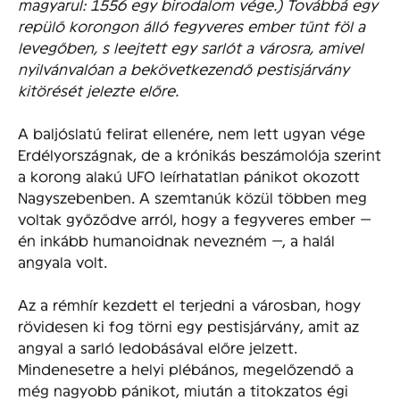
magyarul: 1556 egy birodalom vége.) Továbbá egy
repülő korongon álló fegyveres ember tűnt föl a
levegőben, s leejtett egy sarlót a városra, amivel
nyilvánvalóan a bekövetkezendő pestisjárvány
kitörését jelezte előre.
A baljóslatú felirat ellenére, nem lett ugyan vége
Erdélyországnak, de a krónikás beszámolója szerint
a korong alakú UFO leírhatatlan pánikot okozott
Nagyszebenben. A szemtanúk közül többen meg
voltak győződve arról, hogy a fegyveres ember —
én inkább humanoidnak nevezném —, a halál
angyala volt.
Az a rémhír kezdett el terjedni a városban, hogy
rövidesen ki fog törni egy pestisjárvány, amit az
angyal a sarló ledobásával előre jelzett.
Mindenesetre a helyi plébános, megelőzendő a
még nagyobb pánikot, miután a titokzatos égi