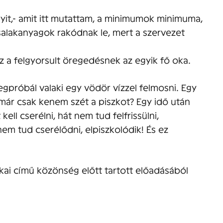
it,- amit itt mutattam, a minimumok minimuma,
alakanyagok rakódnak le, mert a szervezet
z a felgyorsult öregedésnek az egyik fő oka.
gpróbál valaki egy vödör vízzel felmosni. Egy
 már csak kenem szét a piszkot? Egy idő után
 kell cserélni, hát nem tud felfrissülni,
nem tud cserélődni, elpiszkolódik! És ez
kai című közönség előtt tartott előadásából