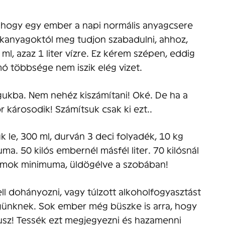
, hogy egy ember a napi normális anyagcsere
kanyagoktól meg tudjon szabadulni, ahhoz,
, azaz 1 liter vízre. Ez kérem szépen, eddig
mó többsége nem iszik elég vizet.
ukba. Nem nehéz kiszámítani! Oké. De ha a
r károsodik! Számítsuk csak ki ezt..
ük le, 300 ml, durván 3 deci folyadék, 10 kg
a. 50 kilós embernél másfél liter. 70 kilósnál
nimumok minimuma, üldögélve a szobában!
ell dohányozni, vagy túlzott alkoholfogyasztást
günknek. Sok ember még büszke is arra, hogy
usz! Tessék ezt megjegyezni és hazamenni