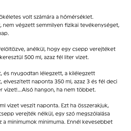
ökéletes volt számára a hőmérséklet.
t, nem végzett semmilyen fizikai tevékenységet,
nap.
elöltözve, anélkül, hogy egy csepp verejtéket
eresztül 500 ml, azaz fél liter vizet.
, és nyugodtan lélegzett, a kilélegzett
, elveszített naponta 350 ml, azaz 3 és fél deci
iter vizet!…Alsó hangon, ha nem többet.
l vizet veszít naponta. Ezt ha összerakjuk,
 csepp verejték nélkül, egy szó megszólalása
 ez a minimumok minimuma. Ennél kevesebbet