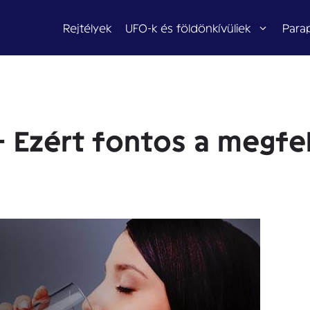
Rejtélyek
UFO-k és földönkívüliek
Para
– Ezért fontos a megf