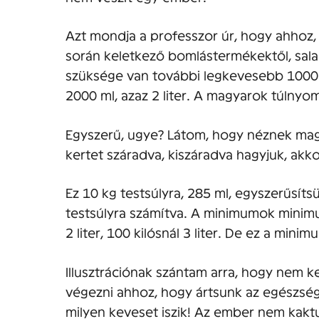
Azt mondja a professzor úr, hogy ahhoz
során keletkező bomlástermékektől, sala
szüksége van további legkevesebb 1000 ml
2000 ml, azaz 2 liter. A magyarok túlnyo
Egyszerű, ugye? Látom, hogy néznek mag
kertet száradva, kiszáradva hagyjuk, akko
Ez 10 kg testsúlyra, 285 ml, egyszerűsíts
testsúlyra számítva. A minimumok minimum
2 liter, 100 kilósnál 3 liter. De ez a mi
Illusztrációnak szántam arra, hogy nem k
végezni ahhoz, hogy ártsunk az egészsé
milyen keveset iszik! Az ember nem kakt