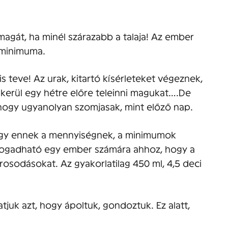
agát, ha minél szárazabb a talaja! Az ember
 minimuma.
teve! Az urak, kitartó kísérleteket végeznek,
ikerül egy hétre előre teleinni magukat….De
hogy ugyanolyan szomjasak, mint előző nap.
ogy ennek a mennyiségnek, a minimumok
fogadható egy ember számára ahhoz, hogy a
rosodásokat. Az gyakorlatilag 450 ml, 4,5 deci
tjuk azt, hogy ápoltuk, gondoztuk. Ez alatt,