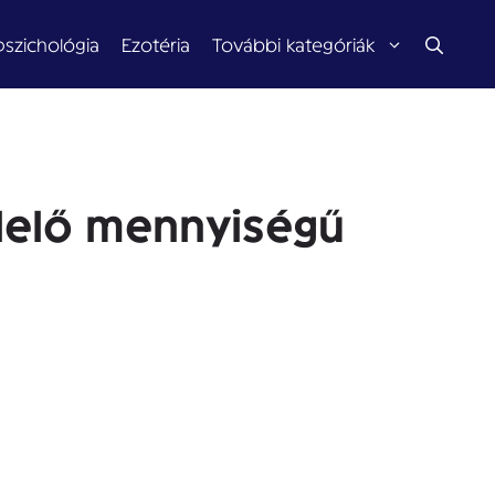
pszichológia
Ezotéria
További kategóriák
elelő mennyiségű