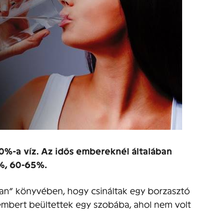
0%-a víz. Az idős embereknél általában
%, 60-65%.
ettan” könyvében, hogy csináltak egy borzasztó
s embert beültettek egy szobába, ahol nem volt