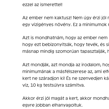
ezzel az ismerettel!
Az ember nem kaktusz! Nem úgy érzi jól m
egy vízigényes növény. Ez a minimumok
Azt is mondhatnám, hogy az ember nem is 
hogy ezt bebizonyítsák, hogy tevék, és s
másnap mindig szomorúan tapasztalják, 
Azt mondják, azt mondja az irodalom, h
minimumának a másfélszerese az, ami el
kert ne száradjon ki! És ne szenvedjen ká
víz, 10 kg testsúlyra számítva.
Akkor érzi jól magát a kert, akkor mondha
egyre jobban elhanyagoltuk.