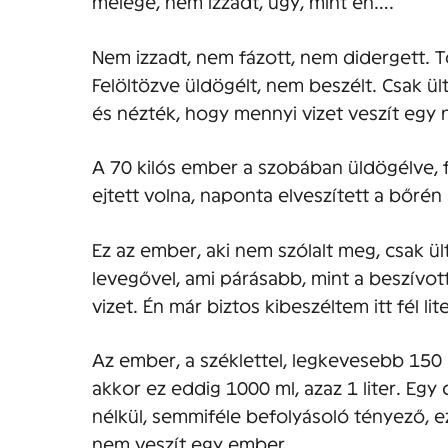
melege, nem izzadt, úgy, mint én….
Nem izzadt, nem fázott, nem didergett. T
Felöltözve üldögélt, nem beszélt. Csak ül
és nézték, hogy mennyi vizet veszít egy 
A 70 kilós ember a szobában üldögélve, f
ejtett volna, naponta elveszített a bőrén k
Ez az ember, aki nem szólalt meg, csak ült
levegővel, ami párásabb, mint a beszívott
vizet. Én már biztos kibeszéltem itt fél l
Az ember, a széklettel, legkevesebb 150 m
akkor ez eddig 1000 ml, azaz 1 liter. Egy
nélkül, semmiféle befolyásoló tényező,
nem veszít egy ember.