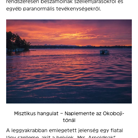
rendszeresen beszámolnak szellemjárásokról és
egyéb paranormális tevékenységekről.
Misztikus hangulat – Naplemente az Okoboji-
tónál
A leggyakrabban emlegetett jelenség egy fiatal
lány szelleme, akit a helyiek „Mrs. Arnoldnak”