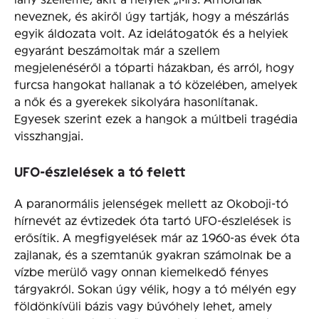
neveznek, és akiről úgy tartják, hogy a mészárlás
egyik áldozata volt. Az idelátogatók és a helyiek
egyaránt beszámoltak már a szellem
megjelenéséről a tóparti házakban, és arról, hogy
furcsa hangokat hallanak a tó közelében, amelyek
a nők és a gyerekek sikolyára hasonlítanak.
Egyesek szerint ezek a hangok a múltbeli tragédia
visszhangjai.
UFO-észlelések a tó felett
A paranormális jelenségek mellett az Okoboji-tó
hírnevét az évtizedek óta tartó UFO-észlelések is
erősítik. A megfigyelések már az 1960-as évek óta
zajlanak, és a szemtanúk gyakran számolnak be a
vízbe merülő vagy onnan kiemelkedő fényes
tárgyakról. Sokan úgy vélik, hogy a tó mélyén egy
földönkívüli bázis vagy búvóhely lehet, amely