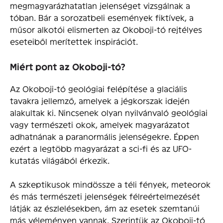
megmagyarázhatatlan jelenséget vizsgálnak a
tóban. Bár a sorozatbeli események fiktívek, a
műsor alkotói elismerten az Okoboji-tó rejtélyes
eseteiből merítettek inspirációt.
Miért pont az Okoboji-tó?
Az Okoboji-tó geológiai felépítése a glaciális
tavakra jellemző, amelyek a jégkorszak idején
alakultak ki. Nincsenek olyan nyilvánvaló geológiai
vagy természeti okok, amelyek magyarázatot
adhatnának a paranormális jelenségekre. Éppen
ezért a legtöbb magyarázat a sci-fi és az UFO-
kutatás világából érkezik.
A szkeptikusok mindössze a téli fények, meteorok
és más természeti jelenségek félreértelmezését
látják az észlelésekben, ám az esetek szemtanúi
más véleményen vannak. Szerintük az Okoboji-tó