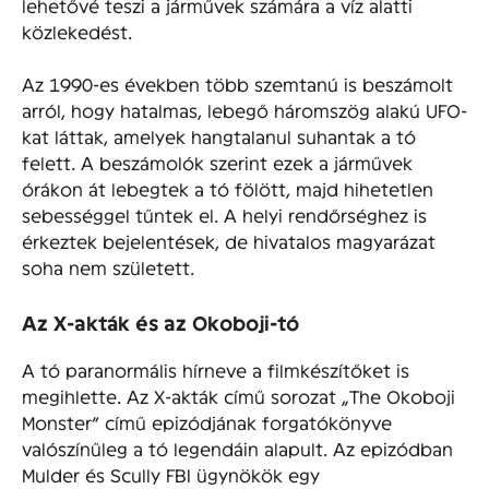
lehetővé teszi a járművek számára a víz alatti
közlekedést.
Az 1990-es években több szemtanú is beszámolt
arról, hogy hatalmas, lebegő háromszög alakú UFO-
kat láttak, amelyek hangtalanul suhantak a tó
felett. A beszámolók szerint ezek a járművek
órákon át lebegtek a tó fölött, majd hihetetlen
sebességgel tűntek el. A helyi rendőrséghez is
érkeztek bejelentések, de hivatalos magyarázat
soha nem született.
Az X-akták és az Okoboji-tó
A tó paranormális hírneve a filmkészítőket is
megihlette. Az X-akták című sorozat „The Okoboji
Monster” című epizódjának forgatókönyve
valószínűleg a tó legendáin alapult. Az epizódban
Mulder és Scully FBI ügynökök egy