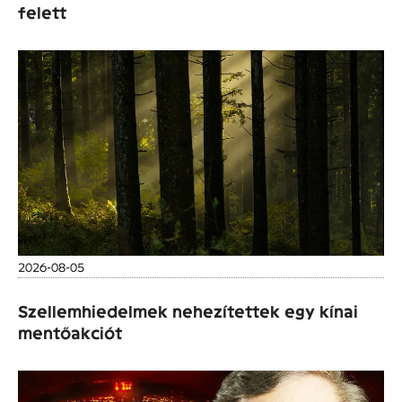
felett
2026-08-05
Szellemhiedelmek nehezítettek egy kínai
mentőakciót