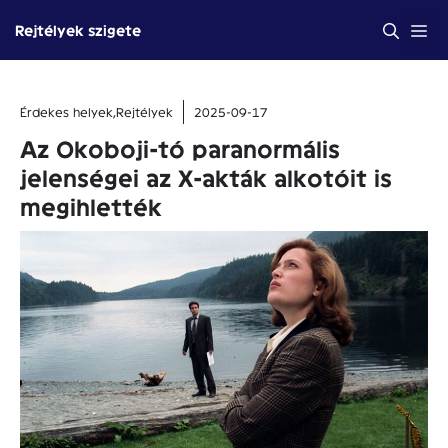
Kilépés
Me
Rejtélyek szigete
a
tartalomba
Érdekes helyek
,
Rejtélyek
2025-09-17
Az Okoboji-tó paranormális
jelenségei az X-akták alkotóit is
megihlették