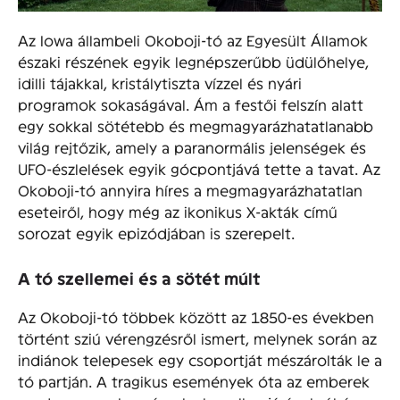
Az Iowa állambeli Okoboji-tó az Egyesült Államok
északi részének egyik legnépszerűbb üdülőhelye,
idilli tájakkal, kristálytiszta vízzel és nyári
programok sokaságával. Ám a festői felszín alatt
egy sokkal sötétebb és megmagyarázhatatlanabb
világ rejtőzik, amely a paranormális jelenségek és
UFO-észlelések egyik gócpontjává tette a tavat. Az
Okoboji-tó annyira híres a megmagyarázhatatlan
eseteiről, hogy még az ikonikus X-akták című
sorozat egyik epizódjában is szerepelt.
A tó szellemei és a sötét múlt
Az Okoboji-tó többek között az 1850-es években
történt sziú vérengzésről ismert, melynek során az
indiánok telepesek egy csoportját mészárolták le a
tó partján. A tragikus események óta az emberek