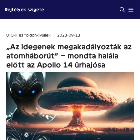
Kilépés
Me
Rejtélyek szigete
a
tartalomba
UFO-k és földönkívüliek
2023-09-13
„Az idegenek megakadályozták az
atomháborút” – mondta halála
előtt az Apollo 14 űrhajósa