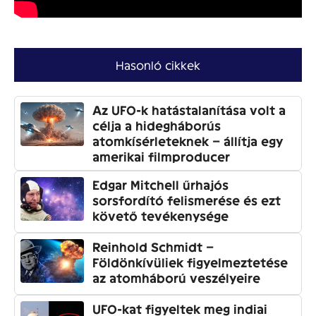
Hasonló cikkek
Az UFO-k hatástalanítása volt a
célja a hidegháborús
atomkísérleteknek – állítja egy
amerikai filmproducer
Edgar Mitchell űrhajós
sorsfordító felismerése és ezt
követő tevékenysége
Reinhold Schmidt –
Földönkívüliek figyelmeztetése
az atomháború veszélyeire
UFO-kat figyeltek meg indiai