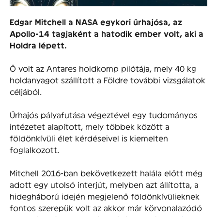
Edgar Mitchell a NASA egykori űrhajósa, az
Apollo-14 tagjaként a hatodik ember volt, aki a
Holdra lépett.
Ő volt az Antares holdkomp pilótája, mely 40 kg
holdanyagot szállított a Földre további vizsgálatok
céljából.
Űrhajós pályafutása végeztével egy tudományos
intézetet alapított, mely többek között a
földönkívüli élet kérdéseivel is kiemelten
foglalkozott.
Mitchell 2016-ban bekövetkezett halála előtt még
adott egy utolsó interjút, melyben azt állította, a
hidegháború idején megjelenő földönkívülieknek
fontos szerepük volt az akkor már körvonalazódó