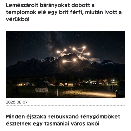
Lemészárolt bárányokat dobott a
templomok elé egy brit férfi, miután ivott a
vérükből
2026-08-07
Minden éjszaka felbukkanó fénygömböket
észlelnek egy tasmániai város lakói