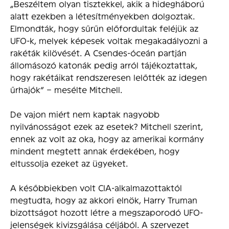
„Beszéltem olyan tisztekkel, akik a hidegháború
alatt ezekben a létesítményekben dolgoztak.
Elmondták, hogy sűrűn előfordultak feléjük az
UFO-k, melyek képesek voltak megakadályozni a
rakéták kilövését. A Csendes-óceán partján
állomásozó katonák pedig arról tájékoztattak,
hogy rakétáikat rendszeresen lelőtték az idegen
űrhajók” – mesélte Mitchell.
De vajon miért nem kaptak nagyobb
nyilvánosságot ezek az esetek?
Mitchell szerint,
ennek az volt az oka, hogy az amerikai kormány
mindent megtett annak érdekében, hogy
eltussolja ezeket az ügyeket.
A későbbiekben volt CIA-alkalmazottaktól
megtudta, hogy az akkori elnök, Harry Truman
bizottságot hozott létre a megszaporodó UFO-
jelenségek kivizsgálása céljából. A szervezet