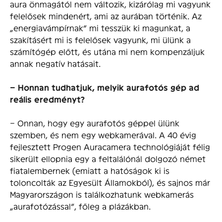
aura önmagától nem változik, kizárólag mi vagyunk
felelősek mindenért, ami az aurában történik. Az
„energiavámpírnak” mi tesszük ki magunkat, a
szakításért mi is felelősek vagyunk, mi ülünk a
számítógép előtt, és utána mi nem kompenzáljuk
annak negatív hatásait.
– Honnan tudhatjuk, melyik aurafotós gép ad
reális eredményt?
– Onnan, hogy egy aurafotós géppel ülünk
szemben, és nem egy webkamerával. A 40 évig
fejlesztett Progen Auracamera technológiáját félig
sikerült ellopnia egy a feltalálónál dolgozó német
fiatalembernek (emiatt a hatóságok ki is
toloncolták az Egyesült Államokból), és sajnos már
Magyarországon is találkozhatunk webkamerás
„aurafotózással”, főleg a plázákban.