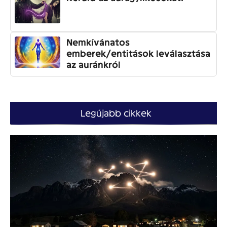
Nemkívánatos
emberek/entitások leválasztása
az auránkról
Legújabb cikkek