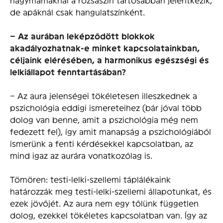
de apáknál csak hangulatszínként.
– Az aurában leképződött blokkok
akadályozhatnak-e minket kapcsolatainkban,
céljaink elérésében, a harmonikus egészségi és
lelkiállapot fenntartásában?
– Az aura jelenségei tökéletesen illeszkednek a
pszichológia eddigi ismereteihez (bár jóval több
dolog van benne, amit a pszichológia még nem
fedezett fel), így amit manapság a pszichológiából
ismerünk a fenti kérdésekkel kapcsolatban, az
mind igaz az aurára vonatkozólag is.
Tömören: testi-lelki-szellemi táplálékaink
határozzák meg testi-lelki-szellemi állapotunkat, és
ezek jövőjét. Az aura nem egy tőlünk független
dolog, ezekkel tökéletes kapcsolatban van. Így az