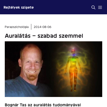
Kilépés
Me
Rejtélyek szigete
a
tartalomba
Parapszichológia
2014-08-06
Auralátás – szabad szemmel
Bognár Tas az auralátás tudományával