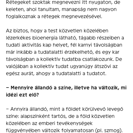
Rétegeket szoktak megnevezni itt nyugaton, de
keleten, ahol tanultam, manapság nem nagyon
foglalkoznak a rétegek megnevezésével.
Az biztos, hogy a test közvetlen közelében
lézerkékes bioenergia látható, tágabb részeiben a
tudati aktivitás kap helyet, fél karnyi távolságban
már inkább a tudatalatti érzékelhető, és egy kar
távolságban a kollektív tudatba csatlakozunk. De
valójában a kollektív tudat ugyanúgy átszövi az
egész aurát, ahogy a tudatalatti a tudatot.
– Mennyire állandó a színe, illetve ha változik, mi
idézi ezt elő?
– Annyira állandó, mint a földet körülvevő levegő
színe: alapszínként tartós, de a föld közvetlen
közelében az emberi tevékenységek
függvényében változik folyamatosan (pl. szmog).