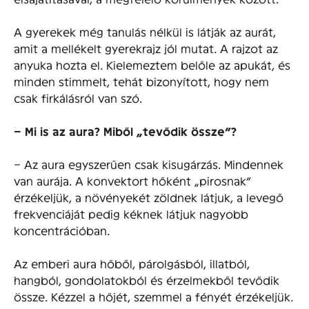
A gyerekek még tanulás nélkül is látják az aurát,
amit a mellékelt gyerekrajz jól mutat. A rajzot az
anyuka hozta el. Kielemeztem belőle az apukát, és
minden stimmelt, tehát bizonyított, hogy nem
csak firkálásról van szó.
– Mi is az aura? Miből „tevődik össze”?
– Az aura egyszerűen csak kisugárzás. Mindennek
van aurája. A konvektort hőként „pirosnak”
érzékeljük, a növényekét zöldnek látjuk, a levegő
frekvenciáját pedig kéknek látjuk nagyobb
koncentrációban.
Az emberi aura hőből, párolgásból, illatból,
hangból, gondolatokból és érzelmekből tevődik
össze. Kézzel a hőjét, szemmel a fényét érzékeljük.