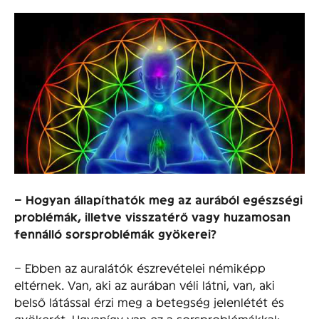
– Hogyan állapíthatók meg az aurából egészségi
problémák, illetve visszatérő vagy huzamosan
fennálló sorsproblémák gyökerei?
– Ebben az auralátók észrevételei némiképp
eltérnek. Van, aki az aurában véli látni, van, aki
belső látással érzi meg a betegség jelenlétét és
gyökerét. Ugyanígy van ez a sorsproblémákkal: