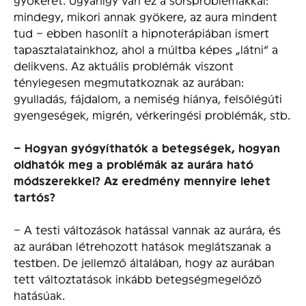
mindegy, mikori annak gyökere, az aura mindent
tud – ebben hasonlít a hipnoterápiában ismert
tapasztalatainkhoz, ahol a múltba képes „látni” a
delikvens. Az aktuális problémák viszont
ténylegesen megmutatkoznak az aurában:
gyulladás, fájdalom, a nemiség hiánya, felsőlégúti
gyengeségek, migrén, vérkeringési problémák, stb.
– Hogyan gyógyíthatók a betegségek, hogyan
oldhatók meg a problémák az aurára ható
módszerekkel? Az eredmény mennyire lehet
tartós?
– A testi változások hatással vannak az aurára, és
az aurában létrehozott hatások meglátszanak a
testben. De jellemző általában, hogy az aurában
tett változtatások inkább betegségmegelőző
hatásúak.