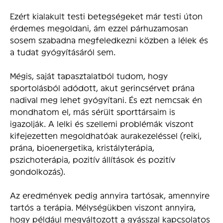
Ezért kialakult testi betegségeket már testi úton
érdemes megoldani, ám ezzel párhuzamosan
sosem szabadna megfeledkezni közben a lélek és
a tudat gyógyításáról sem.
Mégis, saját tapasztalatból tudom, hogy
sportolásból adódott, akut gerincsérvet prána
nadival meg lehet gyógyítani. És ezt nemcsak én
mondhatom el, más sérült sporttársaim is
igazolják. A lelki és szellemi problémák viszont
kifejezetten megoldhatóak aurakezeléssel (reiki,
prána, bioenergetika, kristályterápia,
pszichoterápia, pozitív állítások és pozitív
gondolkozás).
Az eredmények pedig annyira tartósak, amennyire
tartós a terápia. Mélységükben viszont annyira,
hogy például megváltozott a gyásszal kapcsolatos