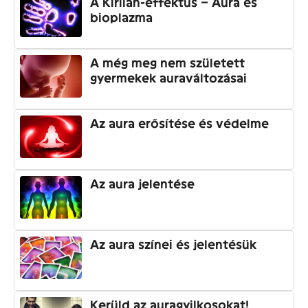
A Kirlian-effektus – Aura és
bioplazma
A még meg nem született
gyermekek auraváltozásai
Az aura erősítése és védelme
Az aura jelentése
Az aura színei és jelentésük
Kerüld az auragyilkosokat!