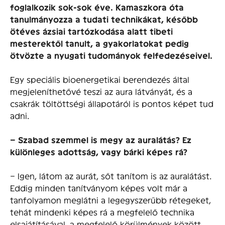
foglalkozik sok-sok éve. Kamaszkora óta
tanulmányozza a tudati technikákat, később
ötéves ázsiai tartózkodása alatt tibeti
mesterektől tanult, a gyakorlatokat pedig
ötvözte a nyugati tudományok felfedezéseivel.
Egy speciális bioenergetikai berendezés által
megjeleníthetővé teszi az aura látványát, és a
csakrák töltöttségi állapotáról is pontos képet tud
adni.
– Szabad szemmel is megy az auralátás? Ez
különleges adottság, vagy bárki képes rá?
– Igen, látom az aurát, sőt tanítom is az auralátást.
Eddig minden tanítványom képes volt már a
tanfolyamon meglátni a legegyszerűbb rétegeket,
tehát mindenki képes rá a megfelelő technika
elsajátításával, a megfelelő körülmények között.