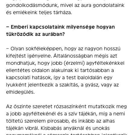
gondolkodásmódunk, mivel az aura gondolataink
és emlékeink teljes tárháza.
– Emberi kapcsolataink milyensége hogyan
tükröződik az aurában?
– Olyan sokféleképpen, hogy az nagyon hosszú
kifejtést igényelne. Általánosságban mégis azt
mondhatjuk, hogy jobb (érzelmi) agyféltekénkkel
ellentétes oldalon alakulnak ki tartósabban a
kapcsolati hatások, így a test baloldalán egy
lyukként jelentkezik a szakítás, a gyász, vagy az
elhidegülés.
Az őszinte szeretet rózsaszínként mutatkozik meg
a jobb agyféltekénél és a szív tájékán, míg a nemi
töltetű szerelem pirosabb, és inkább az alhas
tájékán vibrál. Kisbabás anyáknál és unokás
nagymamáknál a rózsaszín tartósabban jelentkezik,