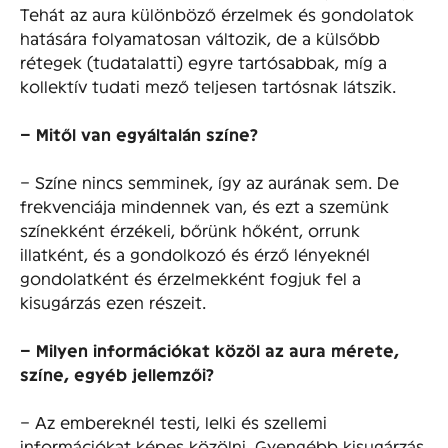
Tehát az aura különböző érzelmek és gondolatok
hatására folyamatosan változik, de a külsőbb
rétegek (tudatalatti) egyre tartósabbak, míg a
kollektív tudati mező teljesen tartósnak látszik.
– Mitől van egyáltalán színe?
– Színe nincs semminek, így az aurának sem. De
frekvenciája mindennek van, és ezt a szemünk
színekként érzékeli, bőrünk hőként, orrunk
illatként, és a gondolkozó és érző lényeknél
gondolatként és érzelmekként fogjuk fel a
kisugárzás ezen részeit.
– Milyen információkat közöl az aura mérete,
színe, egyéb jellemzői?
– Az embereknél testi, lelki és szellemi
információkat képes közölni. Gyengébb kisugárzás