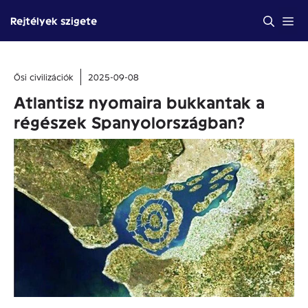
Kilépés
Me
Rejtélyek szigete
a
tartalomba
Ősi civilizációk
2025-09-08
Atlantisz nyomaira bukkantak a
régészek Spanyolországban?