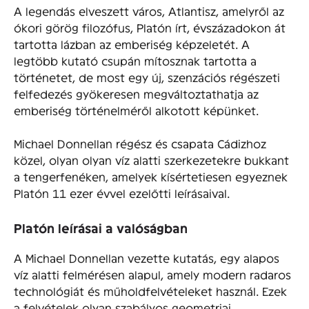
A legendás elveszett város, Atlantisz, amelyről az
ókori görög filozófus, Platón írt, évszázadokon át
tartotta lázban az emberiség képzeletét. A
legtöbb kutató csupán mítosznak tartotta a
történetet, de most egy új, szenzációs régészeti
felfedezés gyökeresen megváltoztathatja az
emberiség történelméről alkotott képünket.
Michael Donnellan régész és csapata Cádizhoz
közel, olyan olyan víz alatti szerkezetekre bukkant
a tengerfenéken, amelyek kísértetiesen egyeznek
Platón 11 ezer évvel ezelőtti leírásaival.
Platón leírásai a valóságban
A Michael Donnellan vezette kutatás, egy alapos
víz alatti felmérésen alapul, amely modern radaros
technológiát és műholdfelvételeket használ. Ezek
a felvételek olyan szabályos geometriai