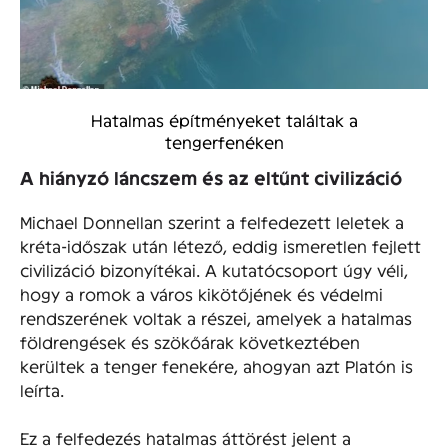
Hatalmas építményeket találtak a
tengerfenéken
A hiányzó láncszem és az eltűnt civilizáció
Michael Donnellan szerint a felfedezett leletek a
kréta-időszak után létező, eddig ismeretlen fejlett
civilizáció bizonyítékai. A kutatócsoport úgy véli,
hogy a romok a város kikötőjének és védelmi
rendszerének voltak a részei, amelyek a hatalmas
földrengések és szökőárak következtében
kerültek a tenger fenekére, ahogyan azt Platón is
leírta.
Ez a felfedezés hatalmas áttörést jelent a