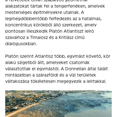
alakzatokat tártak fel a tengerfenéken, amelyek
mesterséges építményekre utalnak. A
legmegdöbbentőbb felfedezés az a hatalmas,
koncentrikus körökből álló szerkezet, amely
pontosan illeszkedik Platón Atlantiszt leíró
szavaihoz a Timaiosz és a Kritiász című
dialógusokban.
Platón szerint Atlantisz több, egymást követő, kör
alakú szigetből állt, amelyeket csatornák
választottak el egymástól. A Donnellan által talált
mintázatban a szárazföldi és a vízi területek
váltakozása tökéletesen megegyezik a leírtakkal.