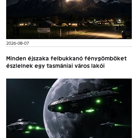
2026-08-07
Minden éjszaka felbukkanó fénygömböket
észlelnek egy tasmániai város lakói