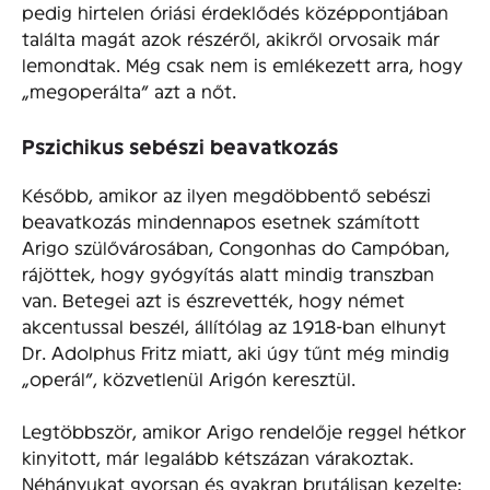
pedig hirtelen óriási érdeklődés középpontjában
találta magát azok részéről, akikről orvosaik már
lemondtak. Még csak nem is emlékezett arra, hogy
„megoperálta” azt a nőt.
Pszichikus sebészi beavatkozás
Később, amikor az ilyen megdöbbentő sebészi
beavatkozás mindennapos esetnek számított
Arigo szülővárosában, Congonhas do Campóban,
rájöttek, hogy gyógyítás alatt mindig transzban
van. Betegei azt is észrevették, hogy német
akcentussal beszél, állítólag az 1918-ban elhunyt
Dr. Adolphus Fritz miatt, aki úgy tűnt még mindig
„operál”, közvetlenül Arigón keresztül.
Legtöbbször, amikor Arigo rendelője reggel hétkor
kinyitott, már legalább kétszázan várakoztak.
Néhányukat gyorsan és gyakran brutálisan kezelte: