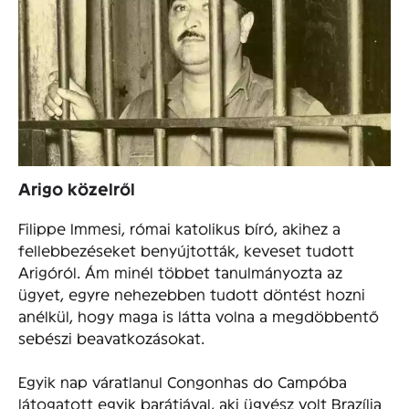
Arigo közelről
Filippe Immesi, római katolikus bíró, akihez a
fellebbezéseket benyújtották, keveset tudott
Arigóról. Ám minél többet tanulmányozta az
ügyet, egyre nehezebben tudott döntést hozni
anélkül, hogy maga is látta volna a megdöbbentő
sebészi beavatkozásokat.
Egyik nap váratlanul Congonhas do Campóba
látogatott egyik barátjával, aki ügyész volt Brazília