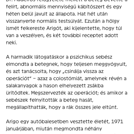
felírt, abnormális mennyiségű kábítószert és egy
héten belül javult az állapota. Hat hét után
visszanyerte normális testsúlyát. Ezután a hölgy
ismét felkereste Arigót, aki kijelentette, hogy túl
van a veszélyen, és két további receptet adott
neki.
A harmadik látogatáskor a pszichikus sebész
elmondta a betegnek, hogy teljesen meggyógyult,
és azt tanácsolta, hogy „csinálja vissza az
operációt” – azaz a colostómiát, amelynek révén a
salakanyagok a hason elhelyezett zsákba
ürítődtek. Megszervezték az operációt; és amikor a
sebészek felnyitották a beteg hasát,
megállapíthatták, hogy a rák összes jele eltűnt.
Arigo egy autóbalesetben vesztette életét, 1971
januárjában, miután megmondta néhány