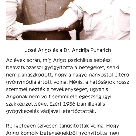
José Arigo és a Dr. Andrija Puharich
Az évek során, míg Arigo pszichikus sebészi
beavatkozással gyógyította a betegeket, senki
nem panaszkodott, hogy a hagyományostól eltérő
gyógymódja ártott volna. Mégis, a hatóságok rossz
szemmel nézték a tevékenységét, ugyanis
Arigónak nem volt semmiféle egészségügyi
szakképzettsége. Ezért 1956-ban illegális
gyógykezelés vádjával letartóztatták.
Rengetegen szívesen tanúsították volna, Hogy
Arigo komoly betegségekből gyógyította meg