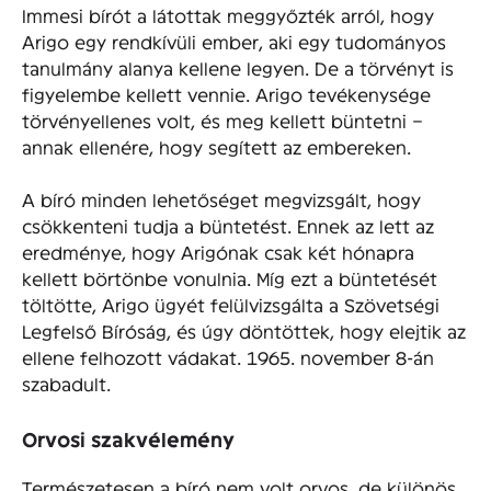
Immesi bírót a látottak meggyőzték arról, hogy
Arigo egy rendkívüli ember, aki egy tudományos
tanulmány alanya kellene legyen. De a törvényt is
figyelembe kellett vennie. Arigo tevékenysége
törvényellenes volt, és meg kellett büntetni –
annak ellenére, hogy segített az embereken.
A bíró minden lehetőséget megvizsgált, hogy
csökkenteni tudja a büntetést. Ennek az lett az
eredménye, hogy Arigónak csak két hónapra
kellett börtönbe vonulnia. Míg ezt a büntetését
töltötte, Arigo ügyét felülvizsgálta a Szövetségi
Legfelső Bíróság, és úgy döntöttek, hogy elejtik az
ellene felhozott vádakat. 1965. november 8-án
szabadult.
Orvosi szakvélemény
Természetesen a bíró nem volt orvos, de különös