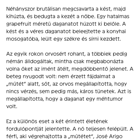
Néhányszor brutálisan megcsavarta a kést, majd
kihúzta, és bedugta a kezét a nőbe. Egy hatalmas
grapefruit méretű daganatot húzott ki belőle. A
kést és a véres daganatot beleejtette a konyhai
mosogatóba, leült egy székre és sírni kezdett.
Az egyik rokon orvosért rohant, a többiek pedig
némán álldogáltak, mintha csak megbabonázta
volna őket az imént átélt, megdöbbentő jelenet. A
beteg nyugodt volt: nem érzett fájdalmat a
„műtét” alatt, sőt, az orvos megállapította, hogy
nincs vérzés, sem pedig más, káros tünetek. Azt is
megállapította, hogy a daganat egy méhtumor
volt.
Ez a különös eset a két érintett életének
fordulópontját jelentette. A nő teljesen felépült. A
férfi, aki végrehajtotta a „műtétet”, José Arigo