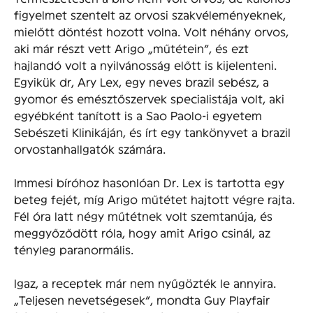
figyelmet szentelt az orvosi szakvéleményeknek,
mielőtt döntést hozott volna. Volt néhány orvos,
aki már részt vett Arigo „műtétein”, és ezt
hajlandó volt a nyilvánosság előtt is kijelenteni.
Egyikük dr, Ary Lex, egy neves brazil sebész, a
gyomor és emésztőszervek specialistája volt, aki
egyébként tanított is a Sao Paolo-i egyetem
Sebészeti Klinikáján, és írt egy tankönyvet a brazil
orvostanhallgatók számára.
Immesi bíróhoz hasonlóan Dr. Lex is tartotta egy
beteg fejét, míg Arigo műtétet hajtott végre rajta.
Fél óra latt négy műtétnek volt szemtanúja, és
meggyőződött róla, hogy amit Arigo csinál, az
tényleg paranormális.
Igaz, a receptek már nem nyűgözték le annyira.
„Teljesen nevetségesek”, mondta Guy Playfair