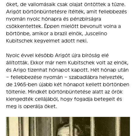
őket, de vallomásaik csak olajat öntöttek a tűzre.
Arigót börtönbüntetésre ítélték, amit fellebbezés
nyomán nyolc hónapra és pénzbírságra
csökkentettek. Éppen mielőtt bevonult volna a
börtönbe, amikor a brazil elnök, Juscelino
Kubitschek kegyelmet adott neki.
Nyolc évvel később Arigót újra bíróság elé
állították. Ekkor már nem Kubitschek volt az elnök,
és Arigo tizenhat hónapot kapott. Hét hónap után
– fellebbezése nyomán – szabadlábra helyezték,
de 1965-ben újabb két hónapot kellett börtönben
töltenie. Mindkét börtönbüntetése alatt az őrök
kiengedték cellájából, hogy fogadja betegeit és
meg is operálja őket.