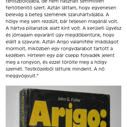
teniszpólójába, de nem használt semmilyen
fertőtlenítő szert. Aztán láttam, hogy egyenesen
belevág a beteg szemének szaruhártyájába. A
hölgy meg sem rezdült, bár teljesen magánál volt.
A hártya pillanatok alatt kint volt. A kerületi ügyész
és jómagam egyaránt úgy megdöbentünk, hogy
elállt a szavunk. Aztán Arigo valamiféle imádságot
mormolt, miközben egy rongydarabot tartott a
kezében. Hirtelen egy pár csepp folyadék jelent
meg a rongyon, és ezzel törölte meg a hölgy
szemét. Testközelből láttunk mindent. A nő
meggyógyult.”