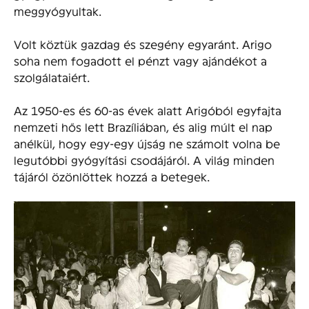
meggyógyultak.
Volt köztük gazdag és szegény egyaránt. Arigo
soha nem fogadott el pénzt vagy ajándékot a
szolgálataiért.
Az 1950-es és 60-as évek alatt Arigóból egyfajta
nemzeti hős lett Brazíliában, és alig múlt el nap
anélkül, hogy egy-egy újság ne számolt volna be
legutóbbi gyógyítási csodájáról. A világ minden
tájáról özönlöttek hozzá a betegek.