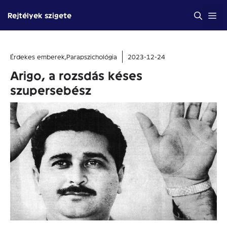
Kilépés
Me
Rejtélyek szigete
a
tartalomba
Érdekes emberek
,
Parapszichológia
2023-12-24
Arigo, a rozsdás késes
szupersebész