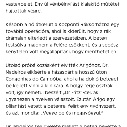
vastagbelet. Egy új végbélnyílást kialakító műtétet
hajtottak végre.
Később a nő átkerült a Központi Rákkorházba egy
további operációra, ahol is kiderült, hogy a rák
drámaian elterjedt a szervezetében. A beteg
testsúlya majdnem a felére csökkent, és a sebész
kénytelen volt megállapítani, hogy menthetetlen.
Utolsó próbálkozásként elvitték Arigóhoz. Dr.
Madeiros elkísérte a házaspárt a hosszú úton
Congonhas do Campóba, ahol a haldokló beteget
be kellett vinni a klinikára. A hölgy férje osztrák
volt, így németül beszélt „Dr Fritz”-cel, aki
ugyanezen a nyelven válaszolt. Ezután Arigo egy
pillantást vetett a betegre, felírt egy gyógyszert,
és azt mondta: „Vegye be és meggyógyul.”
Dr. Madeiros felügyelete mellett a beteg bevette a