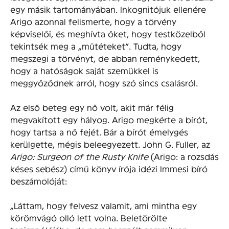
egy másik tartományában. Inkognitójuk ellenére
Arigo azonnal felismerte, hogy a törvény
képviselői, és meghívta őket, hogy testközelből
tekintsék meg a „műtéteket”. Tudta, hogy
megszegi a törvényt, de abban reménykedett,
hogy a hatóságok saját szemükkel is
meggyőződnek arról, hogy szó sincs csalásról.
Az első beteg egy nő volt, akit már félig
megvakított egy hályog. Arigo megkérte a bírót,
hogy tartsa a nő fejét. Bár a bírót émelygés
kerülgette, mégis beleegyezett. John G. Fuller, az
Arigo: Surgeon of the Rusty Knife
(Arigo: a rozsdás
késes sebész) című könyv írója idézi Immesi bíró
beszámolóját:
„Láttam, hogy felvesz valamit, ami mintha egy
körömvágó olló lett volna. Beletörölte