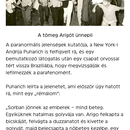
A tömeg Arigót ünnepli
A paranormális jelenségek kutatója, a New York-i
Andrija Puharich is felfigyelt rá, és egy
bemutatkozó látogatás után egy csapat orvossal
tért vissza Brazíliába, hogy megvizsgálják és
lefilmezzék a parafenomént.
Puharich leírta a jelenetet, ami először úgy hatott
rá, mint egy „rémálom”:
„Sorban jönnek az emberek – mind beteg.
Egyiküknek hatalmas golyvája van. Arigo felkapta a
bicskáját, felvágta a duzzanatot és kivette a
golyvát, majd belecsapta a nőbeteg kezébe, egy