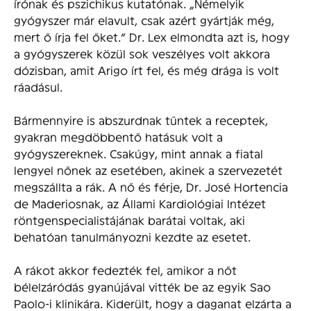
írónak és pszichikus kutatónak. „Némelyik
gyógyszer már elavult, csak azért gyártják még,
mert ő írja fel őket.” Dr. Lex elmondta azt is, hogy
a gyógyszerek közül sok veszélyes volt akkora
dózisban, amit Arigo írt fel, és még drága is volt
ráadásul.
Bármennyire is abszurdnak tűntek a receptek,
gyakran megdöbbentő hatásuk volt a
gyógyszereknek. Csakúgy, mint annak a fiatal
lengyel nőnek az esetében, akinek a szervezetét
megszállta a rák. A nő és férje, Dr. José Hortencia
de Maderiosnak, az Állami Kardiológiai Intézet
röntgenspecialistájának barátai voltak, aki
behatóan tanulmányozni kezdte az esetet.
A rákot akkor fedezték fel, amikor a nőt
bélelzáródás gyanújával vitték be az egyik Sao
Paolo-i klinikára. Kiderült, hogy a daganat elzárta a