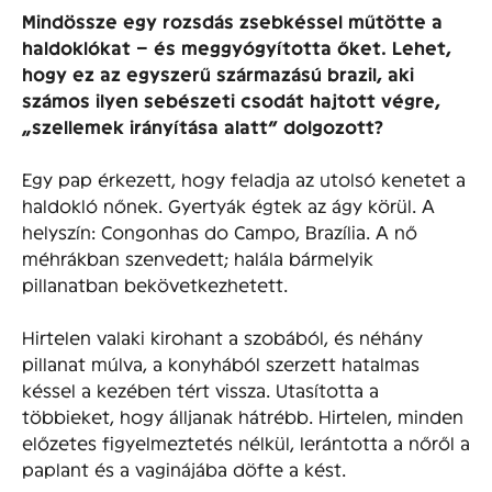
Mindössze egy rozsdás zsebkéssel műtötte a
haldoklókat – és meggyógyította őket. Lehet,
hogy ez az egyszerű származású brazil, aki
számos ilyen sebészeti csodát hajtott végre,
„szellemek irányítása alatt” dolgozott?
Egy pap érkezett, hogy feladja az utolsó kenetet a
haldokló nőnek. Gyertyák égtek az ágy körül. A
helyszín: Congonhas do Campo, Brazília. A nő
méhrákban szenvedett; halála bármelyik
pillanatban bekövetkezhetett.
Hirtelen valaki kirohant a szobából, és néhány
pillanat múlva, a konyhából szerzett hatalmas
késsel a kezében tért vissza. Utasította a
többieket, hogy álljanak hátrébb. Hirtelen, minden
előzetes figyelmeztetés nélkül, lerántotta a nőről a
paplant és a vaginájába döfte a kést.