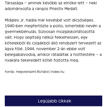
Társasága – aminek később az elnöke lett – neki
adományozta a rangos Priestly Medalt.
Midgley Jr. halála már kevésbé volt dicsőséges.
1940-ben megfertőzte a polio, ismertebb nevén a
gyermekbénulás. Súlyosan mozgáskorlátozottá
vált. Hogy segítség nélkül felkelhessen, egy
kötelekből és csigákból álló rendszert tervezett az
ágya fölé. 1944. november 2-án ebbe volt
belegabalyodva, amikor rátaláltak a holttestére – a
nyakára tekeredett kötél fojtotta meg.
forrás: Hegyeshalmi Richárd | index.hu
Legújabb cikkek