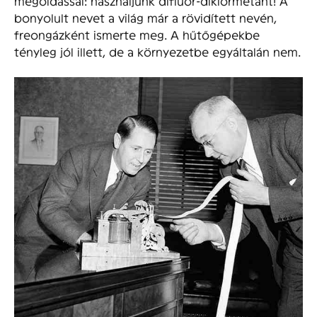
megoldással: használjunk difluór-diklórmetánt! A
bonyolult nevet a világ már a rövidített nevén,
freongázként ismerte meg. A hűtőgépekbe
tényleg jól illett, de a környezetbe egyáltalán nem.