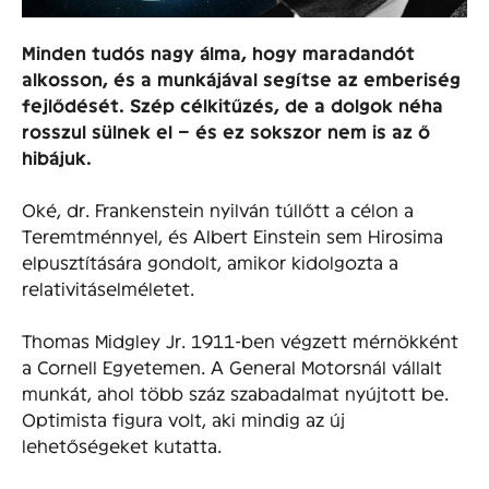
Minden tudós nagy álma, hogy maradandót
alkosson, és a munkájával segítse az emberiség
fejlődését. Szép célkitűzés, de a dolgok néha
rosszul sülnek el – és ez sokszor nem is az ő
hibájuk.
Oké, dr. Frankenstein nyilván túllőtt a célon a
Teremtménnyel, és Albert Einstein sem Hirosima
elpusztítására gondolt, amikor kidolgozta a
relativitáselméletet.
Thomas Midgley Jr. 1911-ben végzett mérnökként
a Cornell Egyetemen. A General Motorsnál vállalt
munkát, ahol több száz szabadalmat nyújtott be.
Optimista figura volt, aki mindig az új
lehetőségeket kutatta.