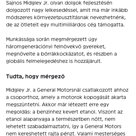
Sajnos Midgley Jr. olyan dolgok fejlesztésén
dolgozott nagy lelkesedéssel, amit ma már inkább
módszeres környezetpusztításnak nevezhetnénk,
de az ötleteit egy multimilliárdos cég támogatta.
Munkássága során megmérgezett úgy
háromgenerációnyi felnövekvő gyereket,
megnövelte a bőrrákkockázatot, és részben a
globális felmelegedéshez is hozzájárult.
Tudta, hogy mérgező
Midgley Jr. a General Motorsnál csatlakozott ahhoz
a csoporthoz, amely a motorok kopogását akarta
megszüntetni. Akkor már létezett erre egy
megoldás: a benzinhez kevert etanol. Viszont az
etanol alapanyaga a természetben nőtt, nem
lehetett szabadalmaztatni, így a General Motors
nem kereshetett rajta pénzt. Valami mesterséges