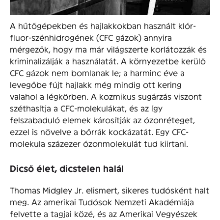
A hűtőgépekben és hajlakkokban használt klór-
fluor-szénhidrogének (CFC gázok) annyira
mérgezők, hogy ma már világszerte korlátozzák és
kriminalizálják a használatát. A környezetbe kerülő
CFC gázok nem bomlanak le; a harminc éve a
levegőbe fújt hajlakk még mindig ott kering
valahol a légkörben. A kozmikus sugárzás viszont
széthasítja a CFC-molekulákat, és az így
felszabaduló elemek károsítják az ózonréteget,
ezzel is növelve a bőrrák kockázatát. Egy CFC-
molekula százezer ózonmolekulát tud kiirtani.
Dicső élet, dicstelen halál
Thomas Midgley Jr. elismert, sikeres tudósként halt
meg. Az amerikai Tudósok Nemzeti Akadémiája
felvette a tagjai közé, és az Amerikai Vegyészek