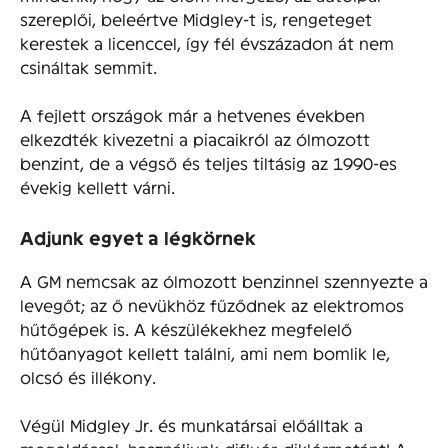
szereplői, beleértve Midgley-t is, rengeteget
kerestek a licenccel, így fél évszázadon át nem
csináltak semmit.
A fejlett országok már a hetvenes években
elkezdték kivezetni a piacaikról az ólmozott
benzint, de a végső és teljes tiltásig az 1990-es
évekig kellett várni.
Adjunk egyet a légkörnek
A GM nemcsak az ólmozott benzinnel szennyezte a
levegőt; az ő nevükhöz fűződnek az elektromos
hűtőgépek is. A készülékekhez megfelelő
hűtőanyagot kellett találni, ami nem bomlik le,
olcsó és illékony.
Végül Midgley Jr. és munkatársai előálltak a