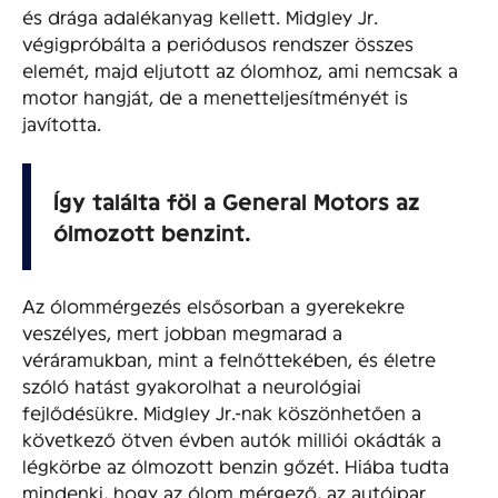
és drága adalékanyag kellett. Midgley Jr.
végigpróbálta a periódusos rendszer összes
elemét, majd eljutott az ólomhoz, ami nemcsak a
motor hangját, de a menetteljesítményét is
javította.
Így találta föl a General Motors az
ólmozott benzint.
Az ólommérgezés elsősorban a gyerekekre
veszélyes, mert jobban megmarad a
véráramukban, mint a felnőttekében, és életre
szóló hatást gyakorolhat a neurológiai
fejlődésükre. Midgley Jr.-nak köszönhetően a
következő ötven évben autók milliói okádták a
légkörbe az ólmozott benzin gőzét. Hiába tudta
mindenki, hogy az ólom mérgező, az autóipar