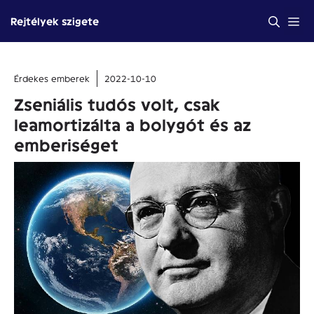
Kilépés
Me
Rejtélyek szigete
a
tartalomba
Érdekes emberek
2022-10-10
Zseniális tudós volt, csak
leamortizálta a bolygót és az
emberiséget