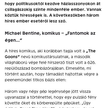
hogy politikusoktól kezdve háziasszonyokon át
csillagászokig szinte mindenféle ember. Vannak
köztük hírességek is. A következőkben három
híres ember esetéről lesz szó.
Michael Bentine, komikus – „Fantomok az
égen…”
A híres komikus, aki korábban tagja volt a
„The
Goons”
nevű komikustársulatnak, a második
világháború vége felé hírszerző tiszt volt a 626.
repülőszázad bombázórajában. Elmesélte, mi
történt azután, hogy támadást hajtottak végre a
peenemündei titkos bázis ellen:
Három vagy négy gép legénysége jött vissza
ugyanazzal a történettel, hogy egy pulzáló fény
követte őket és körberepülte gépüket. „Úgy