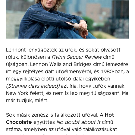
Lennont lenyűgözték az ufók, és sokat olvasott
róluk, különösen a
Flying Saucer Review
című
újságban. Lennon Walls and Bridges című lemezére
írt egy rejtélyes dalt ufóélményéről, és 1980-ban, a
meggyilkolása előtti utolsó dalai egyikében
(Strange days indeed)
azt írja, hogy „ufók vannak
New York felett, és nem is lep meg túlságosan”. Ma
már tudjuk, miért.
Sok másik zenész is találkozott ufóval. A
Hot
Chocolate
együttes
No doubt about it
című
száma, amelyben az ufóval való találkozásukat