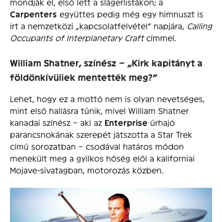
mondják el, első lett a slágerlistákon; a
Carpenters
együttes pedig még egy himnuszt is
írt a nemzetközi „kapcsolatfelvétel” napjára,
Calling
Occupants of Interplanetary Craft
címmel.
William Shatner, színész – „Kirk kapitányt a
földönkívüliek mentették meg?”
Lehet, hogy ez a mottó nem is olyan nevetséges,
mint első hallásra tűnik, mivel William Shatner
kanadai színész – aki az
Enterprise
űrhajó
parancsnokának szerepét játszotta a Star Trek
című sorozatban – csodával határos módon
menekült meg a gyilkos hőség elől a kaliforniai
Mojave-sivatagban, motorozás közben.