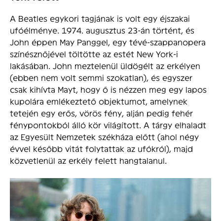
A Beatles egykori tagjának is volt egy éjszakai
ufóélménye. 1974. augusztus 23-án történt, és
John éppen May Panggel, egy tévé-szappanopera
színésznőjével töltötte az estét New York-i
lakásában. John meztelenül üldögélt az erkélyen
(ebben nem volt semmi szokatlan), és egyszer
csak kihívta Mayt, hogy ő is nézzen meg egy lapos
kupolára emlékeztető objektumot, amelynek
tetején egy erős, vörös fény, alján pedig fehér
fénypontokból álló kör világított. A tárgy elhaladt
az Egyesült Nemzetek székháza előtt (ahol négy
évvel később vitát folytattak az ufókról), majd
közvetlenül az erkély felett hangtalanul.