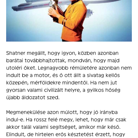
Shatner megállt, hogy igyon, közben azonban
barátai továbbhajtottak, mondván, hogy majd
utoléri őket. Legnagyobb rémületére azonban nem
indult be a motor, és ő ott állt a sivatag kellős
közepén, mérföldekre mindentől. Ha nem jut
gyorsan valami civilizált helyre, a gyilkos hőség
újabb áldozatot szed.
Megmenekülése azon múlott, hogy jó irányba
indul-e. Ha rossz felé megy, lehet, hogy már csak
akkor talál valami segítséget, amikor már késő.
Elindult, de hirtelen erős késztetést érzett, hogy