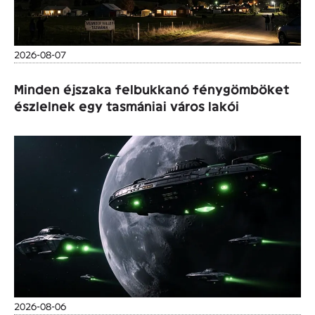
2026-08-07
Minden éjszaka felbukkanó fénygömböket
észlelnek egy tasmániai város lakói
2026-08-06