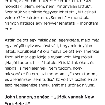
értitek, Szent Elmo tüze?” – kérdeztem, de azt
mondták: „Nem, nem, nem. Mindnyájan láttuk”.
Szerintük valamiféle fegyver lehetett. „Mit csinált
veletek?” – kérdeztem. „Semmit” – mondták.
Nagyon hatásos egy fegyver lehetett! – mondtam
erre.
Aztán bejött egy másik gép legénysége, majd még
egy. Végül nyilvánvalóvá vált, hogy mindnyájan
látták. Körülbelül 48 óra múlva bejött egy amerikai
tiszt, aki már egy ideje a rajban volt. Megszólalt:
„Ha jól tudom, ti is láttátok…Mi is láttuk őket, és
nappal is megjelennek. Nem tudom, hogy
micsodák.” Én erre azt mondtam: „Én sem tudom,
és a legénység sem tudja.” Ez volt valószínűleg az
első megjelenése annak, amit ma ufónak hívunk.
John Lennon, zenész – „Ufók vannak New
York felett”