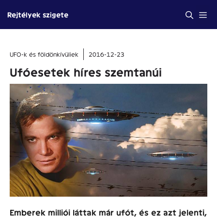
Kilépés
Me
Rejtélyek szigete
a
tartalomba
UFO-k és földönkívüliek
2016-12-23
Ufóesetek híres szemtanúi
Emberek milliói láttak már ufót, és ez azt jelenti,