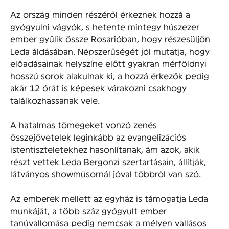
Az ország minden részéről érkeznek hozzá a
gyógyulni vágyók, s hetente mintegy húszezer
ember gyűlik össze Rosarióban, hogy részesüljön
Leda áldásában. Népszerűségét jól mutatja, hogy
előadásainak helyszíne előtt gyakran mérföldnyi
hosszú sorok alakulnak ki, a hozzá érkezők pedig
akár 12 órát is képesek várakozni csakhogy
találkozhassanak vele.
A hatalmas tömegeket vonzó zenés
összejövetelek leginkább az evangelizációs
istentiszteletekhez hasonlítanak, ám azok, akik
részt vettek Leda Bergonzi szertartásain, állítják,
látványos showműsornál jóval többről van szó.
Az emberek mellett az egyház is támogatja Leda
munkáját, a több száz gyógyult ember
tanúvallomása pedig nemcsak a mélyen vallásos