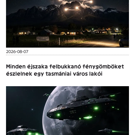
2026-08-07
Minden éjszaka felbukkanó fénygömböket
észlelnek egy tasmániai város lakói