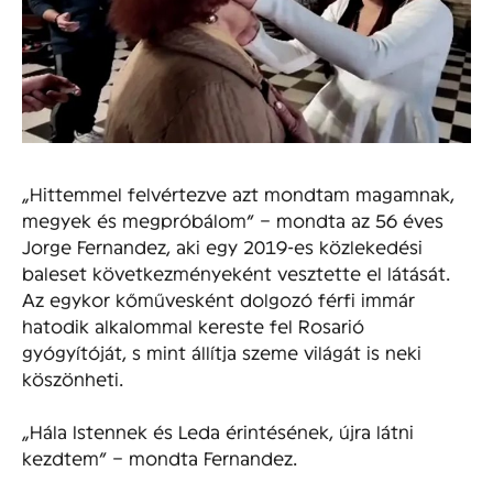
„Hittemmel felvértezve azt mondtam magamnak,
megyek és megpróbálom” – mondta az 56 éves
Jorge Fernandez, aki egy 2019-es közlekedési
baleset következményeként vesztette el látását.
Az egykor kőművesként dolgozó férfi immár
hatodik alkalommal kereste fel Rosarió
gyógyítóját, s mint állítja szeme világát is neki
köszönheti.
„Hála Istennek és Leda érintésének, újra látni
kezdtem” – mondta Fernandez.