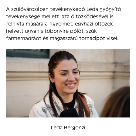
A szülővárosában tevékenykedő Leda gyógyító
tevékenysége mellett laza öltözködésével is
felhívta magára a figyelmet, egyházi öltözék
helyett ugyanis többnyire pólót, szűk
farmernadráot és magasszárú tornacipőt visel.
Leda Bergonzi