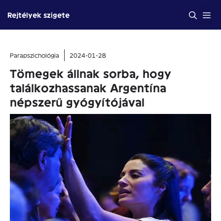
Kilépés
Me
Rejtélyek szigete
a
tartalomba
Parapszichológia
2024-01-28
Tömegek állnak sorba, hogy
találkozhassanak Argentína
népszerű gyógyítójával