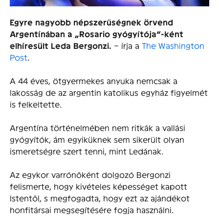
Egyre nagyobb népszerűségnek örvend
Argentínában a „Rosario gyógyítója”-ként
elhíresült Leda Bergonzi.
– írja a
The Washington
Post
.
A 44 éves, ötgyermekes anyuka nemcsak a
lakosság de az argentin katolikus egyház figyelmét
is felkeltette.
Argentína történelmében nem ritkák a vallási
gyógyítók, ám egyiküknek sem sikerült olyan
ismeretségre szert tenni, mint Ledának.
Az egykor varrónőként dolgozó Bergonzi
felismerte, hogy kivételes képességet kapott
Istentől, s megfogadta, hogy ezt az ajándékot
honfitársai megsegítésére fogja használni.