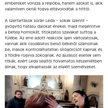
embereket vonzza a régióba, hanem azokat is, akik
valamilyen oknál fogva eltávolodtak a hittől.
A szertartások során Leda – sokak szerint –
gyógyító hatású dalokat énekel, majd megérintve
a beteg homlokát, titokzatos szavakat suttog a
fülébe. Az erre adott reakciók igen változatosak,
vannak akik csodálatos belső békéről számolnak
be, mások kontrolálhatatlan sírógörcsöt kapnak és
a földre rogyva zokognak. Az ájulásos esetek sem
ritkák, ezért Leda segítői folyamatos készenlétben
állnak, hogy elkaphassák az elalélt személyeket.