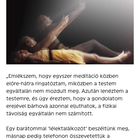
„Emlékszem, hogy egyszer meditáció közben
előre-hátra ringatóztam, miközben a testem
egyáltalán nem mozdult meg. Azután lenéztem a
testemre, és úgy éreztem, hogy a gondolatom
erejével bárhová azonnal eljuthatok, a fizikai
távolság egyáltalán nem számított.
Egy barátommal ’lélektalálkozót’ beszéltünk meg,
másnap pedig telefonon összevetettük a