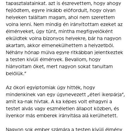
tapasztalatainkat. azt is észrevettem, hogy ahogy
fejlődtem, egyre inkább előfordult, hogy olyan
helyeken találtam magam, ahol nem szerettem
volna lenni. Nem mindig én irányítottam ezeket az
élményeket, úgy tűnt, mintha megfigyelőként
elküldtek volna bizonyos helyekre, bár ha nagyon
akartam, akkor elmenekülhettem a helyzetből.
Néhány hónap múlva egyre ritkábban jelentkeztek
a testen kívüli élmények. Bevallom, hogy
hiányoltam őket, mert nagyon sokat tanultam
belőlük.”
Az ókori egyiptomiak úgy hitték, hogy
mindenkinek van egy úgynevezett „éteri ikerpárja”,
amit ka-nak hívtak. A ka képes volt elhagyni a
testet alvás vagy eszméletlen állapot közben, és
ilyenkor más emberek irányítása alá kerülhetett.
Nagyon sok ember számára a testen kívüli élmény