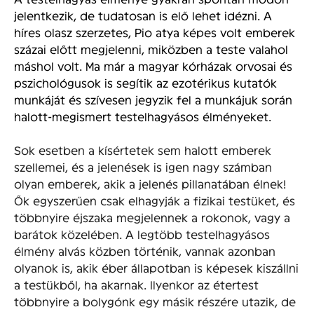
jelentkezik, de tudatosan is elő lehet idézni. A
híres olasz szerzetes, Pio atya képes volt emberek
százai előtt megjelenni, miközben a teste valahol
máshol volt. Ma már a magyar kórházak orvosai és
pszichológusok is segítik az ezotérikus kutatók
munkáját és szívesen jegyzik fel a munkájuk során
halott-megismert testelhagyásos élményeket.
Sok esetben a kísértetek sem halott emberek
szellemei, és a jelenések is igen nagy számban
olyan emberek, akik a jelenés pillanatában élnek!
Ők egyszerűen csak elhagyják a fizikai testüket, és
többnyire éjszaka megjelennek a rokonok, vagy a
barátok közelében. A legtöbb testelhagyásos
élmény alvás közben történik, vannak azonban
olyanok is, akik éber állapotban is képesek kiszállni
a testükből, ha akarnak. Ilyenkor az étertest
többnyire a bolygónk egy másik részére utazik, de