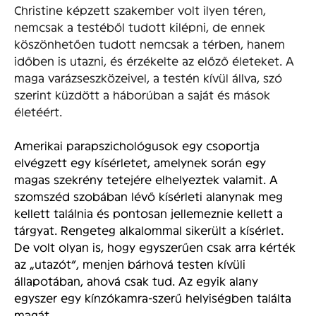
Christine képzett szakember volt ilyen téren,
nemcsak a testéből tudott kilépni, de ennek
köszönhetően tudott nemcsak a térben, hanem
időben is utazni, és érzékelte az előző életeket. A
maga varázseszközeivel, a testén kívül állva, szó
szerint küzdött a háborúban a saját és mások
életéért.
Amerikai parapszichológusok egy csoportja
elvégzett egy kísérletet, amelynek során egy
magas szekrény tetejére elhelyeztek valamit. A
szomszéd szobában lévő kísérleti alanynak meg
kellett találnia és pontosan jellemeznie kellett a
tárgyat. Rengeteg alkalommal sikerült a kísérlet.
De volt olyan is, hogy egyszerűen csak arra kérték
az „utazót”, menjen bárhová testen kívüli
állapotában, ahová csak tud. Az egyik alany
egyszer egy kínzókamra-szerű helyiségben találta
magát.