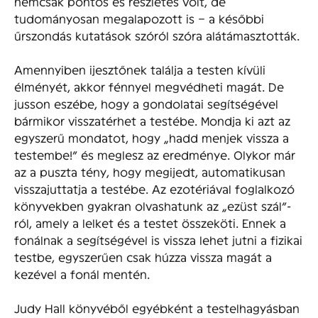
nemcsak pontos és részletes volt, de
tudományosan megalapozott is – a későbbi
űrszondás kutatások szóról szóra alátámasztották.
Amennyiben ijesztőnek találja a testen kívüli
élményét, akkor fénnyel megvédheti magát. De
jusson eszébe, hogy a gondolatai segítségével
bármikor visszatérhet a testébe. Mondja ki azt az
egyszerű mondatot, hogy „hadd menjek vissza a
testembe!” és meglesz az eredménye. Olykor már
az a puszta tény, hogy megijedt, automatikusan
visszajuttatja a testébe. Az ezotériával foglalkozó
könyvekben gyakran olvashatunk az „ezüst szál”-
ról, amely a lelket és a testet összeköti. Ennek a
fonálnak a segítségével is vissza lehet jutni a fizikai
testbe, egyszerűen csak húzza vissza magát a
kezével a fonál mentén.
Judy Hall könyvéből egyébként a testelhagyásban