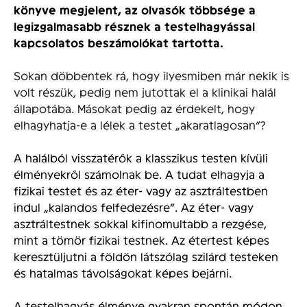
könyve megjelent, az olvasók többsége a
legizgalmasabb résznek a testelhagyással
kapcsolatos beszámolókat tartotta.
Sokan döbbentek rá, hogy ilyesmiben már nekik is
volt részük, pedig nem jutottak el a klinikai halál
állapotába. Másokat pedig az érdekelt, hogy
elhagyhatja-e a lélek a testet „akaratlagosan”?
A halálból visszatérők a klasszikus testen kívüli
élményekről számolnak be. A tudat elhagyja a
fizikai testet és az éter- vagy az asztráltestben
indul „kalandos felfedezésre”. Az éter- vagy
asztráltestnek sokkal kifinomultabb a rezgése,
mint a tömör fizikai testnek. Az étertest képes
keresztüljutni a földön látszólag szilárd testeken
és hatalmas távolságokat képes bejárni.
A testelhagyás élménye gyakran spontán módon