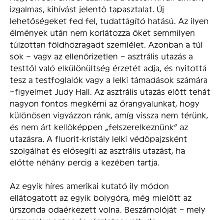
izgalmas, kihívást jelentő tapasztalat. Új
lehetőségeket fed fel, tudattágító hatású. Az ilyen
élmények után nem korlátozza őket semmilyen
túlzottan földhözragadt szemlélet. Azonban a túl
sok – vagy az ellenőrizetlen – asztrális utazás a
testtől való elkülönültség érzetét adja, és nyitottá
tesz a testfoglalók vagy a lelki támadások számára
–figyelmet Judy Hall. Az asztrális utazás előtt tehát
nagyon fontos megkérni az őrangyalunkat, hogy
különösen vigyázzon ránk, amíg vissza nem térünk,
és nem árt kellőképpen „felszerelkeznünk” az
utazásra. A fluorit-kristály lelki védőpajzsként
szolgálhat és elősegíti az asztrális utazást, ha
előtte néhány percig a kezében tartja.
Az egyik híres amerikai kutató ily módon
ellátogatott az egyik bolygóra, még mielőtt az
úrszonda odaérkezett volna. Beszámolóját – mely