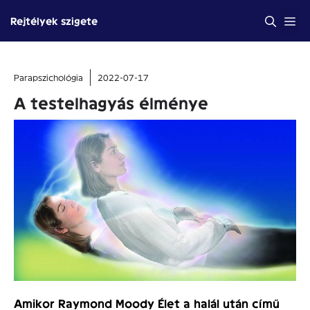
Kilépés
Me
Rejtélyek szigete
a
tartalomba
Parapszichológia
2022-07-17
A testelhagyás élménye
Amikor Raymond Moody Élet a halál után című