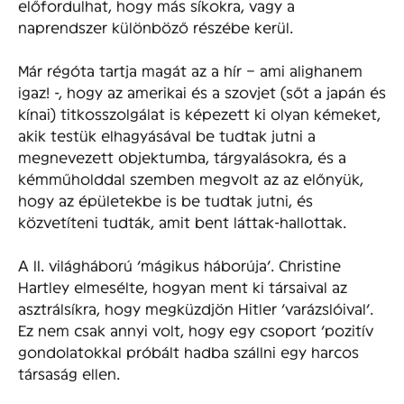
előfordulhat, hogy más síkokra, vagy a
naprendszer különböző részébe kerül.
Már régóta tartja magát az a hír – ami alighanem
igaz! -, hogy az amerikai és a szovjet (sőt a japán és
kínai) titkosszolgálat is képezett ki olyan kémeket,
akik testük elhagyásával be tudtak jutni a
megnevezett objektumba, tárgyalásokra, és a
kémműholddal szemben megvolt az az előnyük,
hogy az épületekbe is be tudtak jutni, és
közvetíteni tudták, amit bent láttak-hallottak.
A II. világháború ’mágikus háborúja’. Christine
Hartley elmesélte, hogyan ment ki társaival az
asztrálsíkra, hogy megküzdjön Hitler ’varázslóival’.
Ez nem csak annyi volt, hogy egy csoport ’pozitív
gondolatokkal próbált hadba szállni egy harcos
társaság ellen.