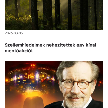
2026-08-05
Szellemhiedelmek nehezítettek egy kínai
mentőakciót