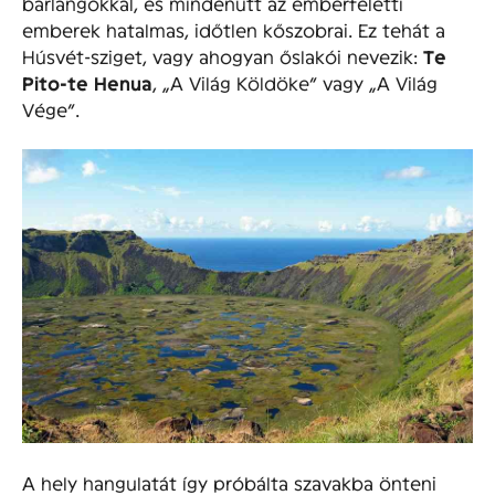
barlangokkal, és mindenütt az emberfeletti
emberek hatalmas, időtlen kőszobrai. Ez tehát a
Húsvét-sziget, vagy ahogyan őslakói nevezik:
Te
Pito-te Henua
, „A Világ Köldöke” vagy „A Világ
Vége”.
A hely hangulatát így próbálta szavakba önteni