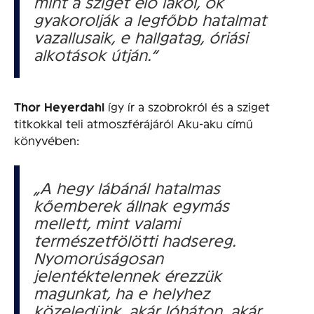
mint a sziget élő lakói, ők
gyakorolják a legfőbb hatalmat
vazallusaik, e hallgatag, óriási
alkotások útján.”
Thor Heyerdahl
így ír a szobrokról és a sziget
titkokkal teli atmoszférájáról Aku-aku című
könyvében:
„A hegy lábánál hatalmas
kőemberek állnak egymás
mellett, mint valami
természetfölötti hadsereg.
Nyomorúságosan
jelentéktelennek érezzük
magunkat, ha e helyhez
közeledünk, akár lóháton, akár