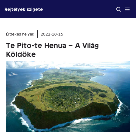
Kilépés
Me
Rejtélyek szigete
a
tartalomba
Érdekes helyek
2022-10-16
Te Pito-te Henua – A Világ
Köldöke