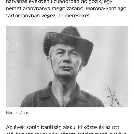
hatvanas években Ecuadorban dolgozik, egy
német aranybánya megbízásából Morona-Santiago
tartományban végez felméréseket.
Móricz János
Az évek során barátság alakul ki közte és az ott
élő őslakos shuar nép között. Móricz mesél nekik a