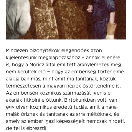
Mindezen bizonyítékok elegendőek azon
kijelentésünk megalapozásához – annak ellenére
is, hogy a Móricz által említett aranylemezek még
nem kerültek elő – hogy az emberiség történelme
alapjaiban más, mint amit ma tanítanak, köztük
természetesen a magyari népek őstörténelme is.
Az emberiség kozmikus származását igenis el
akarják titkolni előttünk. Birtokunkban volt, van
egy olyan kozmikus eredetű tudás, amit a naga-
maják őriznek és tanítanak az arra méltóknak, és
amely az ember igazi képességeit nemcsak hirdeti,
de fel is ébreszti!