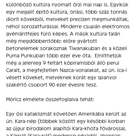
különböző kultúra nyomait őrzi mai nap is. Egyikük
egy megalit építő kultúra, óriási, több száz tonnás
diorit kövekből, melyeket precízen megmunkáltak,
néhol sorozatfurással. Minderre csupán elektromos
gyémántfejes fúró képes. A másik kultúra talán
még megdöbbentőbb: előre gyártott
betonelemek sorakoznak Tiwanakuban és a közeli
Puma Punkuban több ezer éve óta. Említhetjük
még a jelenleg 9 feltárt kőpiramisból álló perui
Caralt, a megfejtetlen Nazca-vonalakat, az ún. ica-i
vésett köveket, melyeknek korát egy spanyol
szakértő csoport 90 ezer évesre tesz.
Móricz elmélete összefoglalva tehát:
Egy ősi kataklizmát követően Amerikába került az
ún. Kara-nép (többek között egy későbbi korban
az újgur birodalom alapítói Kara-khota fővárossal,
a Kárpát (Kara-pát) medence névadói, ahonnan