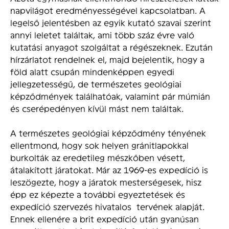
napvilágot eredményességével kapcsolatban. A
legelső jelentésben az egyik kutató szavai szerint
annyi leletet találtak, ami több száz évre való
kutatási anyagot szolgáltat a régészeknek. Ezután
hírzárlatot rendelnek el, majd bejelentik, hogy a
föld alatt csupán mindenképpen egyedi
jellegzetességű, de természetes geológiai
képződmények találhatóak, valamint pár múmián
és cserépedényen kívül mást nem találtak.
A természetes geológiai képződmény tényének
ellentmond, hogy sok helyen gránitlapokkal
burkolták az eredetileg mészkőben vésett,
átalakított járatokat. Már az 1969-es expedíció is
leszögezte, hogy a járatok mesterségesek, hisz
épp ez képezte a további egyeztetések és
expedíció szervezés hivatalos tervének alapját.
Ennek ellenére a brit expedíció után gyanúsan