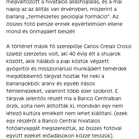
megváltozott a hivatalos állásfoglalás, és a mai
napig az az állítás van érvényben, miszerint a
barlang ,,természetes geológiai formáció”. Az
összes fotó persze ennek egyértelműen ellene
mond és önmagáért beszél!
A történet másik fő szereplője Carlos Crespi Crossi
szalézi szerzetes volt, aki 40 évig élt a shuarok
között, akik hálából a pap köztük végzett
gyógyítói és misszionáriusi munkájáért temérdek
megdöbbentő tárgyat hoztak fel neki a
barlangokból: arany és egyéb írásos
fémlemezeket, valamint több ezer szobrot. E
tárgyak jelentős részét ma a Banco Centralban
őrzik, soha nem állították ki, mondván egy nem
létező kultúra emlékeit nem lehet kiállítani. (ezek
egy részéről a Banco Central hivatalos
fotóanyaggát megszereztük, az összes fotóval
együtt ezeket előadásokon közzé tesszük).