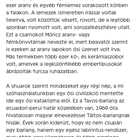
ezer arany és egyéb fémlemez sorakozott körben
a falakon. A lemezek ismeretlen írással voltak
teleírva, volt közöttük vésett, rovott, de a legtöbb
azonban nyomott volt, ami sorozatkészítésre utalt.
Ezt a csarnokot Móricz arany- vagy
fémkönyvtárnak nevezte el, mert beavatói szerint
is ezeken az arany lapokon ősi üzenet volt írva.
Más termekben több ezer kő-, és kerámiaszobor
volt, amelyek a legkülönfélébb embertípusokat
ábrázolták furcsa ruházatban.
A shuarok szerint mindezeket egy régi nép, a mi
szóhasználatunkban egy ősi civilizáció mentette
ide egy ősi kataklizma elől. Ez a Tayos-barlang az
ecuadori-perui határ közelében van, 1969 óta
hivatalosan magyar elnevezéssel Táltos-barlangnak
hívják. Évek során kiderült, hogy ez nem csupán
egy barlang, hanem egy egész labirintus-rendszer,
mely több ezer kilométeren és több országon