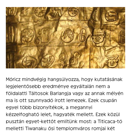
Móricz mindvégig hangsúlyozza, hogy kutatásának
legjelentősebb eredménye egyáltalán nem a
földalatti Táltosok Barlangja vagy az annak mélyén
ma is ott szunnyadó írott lemezek. Ezek csupán
egyel több bizonyítékok, a megannyi
kézzelfogható lelet, hagyaték mellett. Ezek közül
pusztán egyet-kettőt említünk most: a Titicaca-tó
melletti Tiwanaku ősi templomváros romjai két