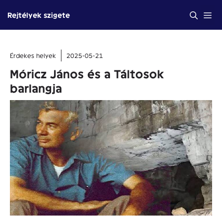
Kilépés
Me
Rejtélyek szigete
a
tartalomba
Érdekes helyek
2025-05-21
Móricz János és a Táltosok
barlangja