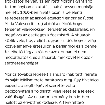
titokzatos helyen, az említett Morona-Santiago
tartományban a kutatásainak élhessen munkája
mellett. 1969-ben hivatalosan is bejelenti
felfedezését az akkori ecuadori elnöknek (José
Maria Valesco Ibarra) abból a célból, hogy a
térséget világörökségi területnek deklarálják, így
megóvva az esetleges kifosztástól. A shuarok
közlik vele, hogy eljött ugyan az idő, hogy a világ
közvéleménye értesüljön a barlangról és a benne
fellelhető tárgyakról, de azok onnan el nem
mozdíthatóak, és a shuarok megkövetelik azok
sérthetetlenségét.
Móricz további lépéseit a shuaroknak tett ígérete
és saját lelkiismerete határozza meg. Egy hivatalos
expedíció segítségével szerette volta
bebizonyítani a földalatti világ létét és a leletek
valódiságát. Az ecuadori kormány kezdetben
hajlott az együttműködésre. A tényfeltáró