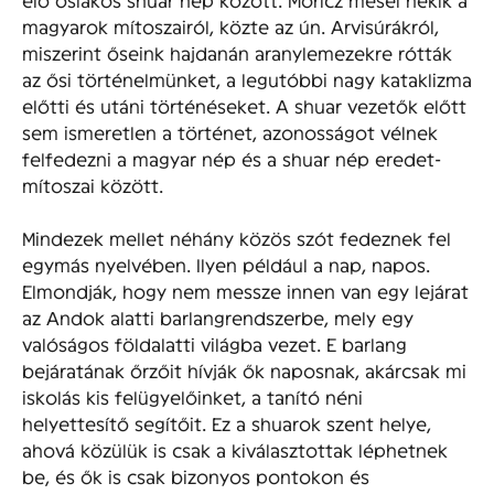
magyarok mítoszairól, közte az ún. Arvisúrákról,
miszerint őseink hajdanán aranylemezekre rótták
az ősi történelmünket, a legutóbbi nagy kataklizma
előtti és utáni történéseket. A shuar vezetők előtt
sem ismeretlen a történet, azonosságot vélnek
felfedezni a magyar nép és a shuar nép eredet-
mítoszai között.
Mindezek mellet néhány közös szót fedeznek fel
egymás nyelvében. Ilyen például a nap, napos.
Elmondják, hogy nem messze innen van egy lejárat
az Andok alatti barlangrendszerbe, mely egy
valóságos földalatti világba vezet. E barlang
bejáratának őrzőit hívják ők naposnak, akárcsak mi
iskolás kis felügyelőinket, a tanító néni
helyettesítő segítőit. Ez a shuarok szent helye,
ahová közülük is csak a kiválasztottak léphetnek
be, és ők is csak bizonyos pontokon és