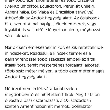
(Dél-Kolumbiától, Ecuadoron, Perun át Chiléig,
Argentínába, Bolíviába és Brazíliába átnyúlva)
áthúzódik az Andok hegység alatt. Az őslakosok
hite szerint a mai napig is élnek emberek, vagy
legalább is valamiféle lények odalenn, méghozzá
városokban.
Már ők sem emlékeznek mikor, és kik rejtették ide
mindezeket. Ráadásul, a kincsek termei és a
barlangrendszer több szakasza emberkéz által
átalakított, tehát mesterséges földalatti alkotás,
több száz méter mélyen, a több ezer méter magas
Andok hegység alatt.
Móriczot nem érték váratlanul ezek a
megdöbbentő és hihetetlen titkok. Még fiatalon
olvasta a baszk származású, a 19. században
szintén Argentínában élt mérnök, polihisztor