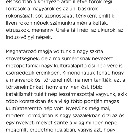
elsősorban a környező arab illetve török régi
források a magyarok és az ún. baskírok
rokonságát, sőt azonosságát tényként említik.
Ilyen rokon népek számunkra még a kelták,
etruszkok, megannyi Ural-altáji nép, az ujgurok, az
indus-völgyi népek.
Meghatározó magja voltunk a nagy szkíta
szövetségnek, de a ma suméroknak nevezett
mezopotámiai nagy kultúraalapító ősi nép vére is
csörgedezik ereinkben. Kimondhatjuk tehát, hogy
a magyarok ősi történelmét ma nem tanítják, azt a
történelmünket, hogy egy igen ősi, több
kataklizmát túlélt nép leszármazottjai vagyunk, akik
több korszakban és a világ több pontján magas
kultúrateremtő nép volt. Nyelvünk még mai,
modern formájában is nagy százalékban őrzi az ősi
egy nyelvet, melyet szinte a világ minden népe
megemlít eredetmondájában, vagyis azt, hogy