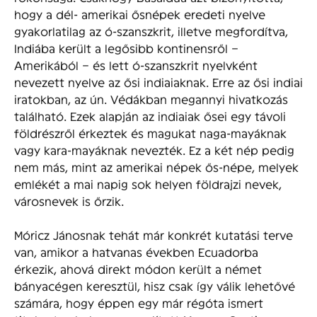
hogy a dél- amerikai ősnépek eredeti nyelve
gyakorlatilag az ó-szanszkrit, illetve megfordítva,
Indiába került a legősibb kontinensről –
Amerikából – és lett ó-szanszkrit nyelvként
nevezett nyelve az ősi indiaiaknak. Erre az ősi indiai
iratokban, az ún. Védákban megannyi hivatkozás
található. Ezek alapján az indiaiak ősei egy távoli
földrészről érkeztek és magukat naga-mayáknak
vagy kara-mayáknak nevezték. Ez a két nép pedig
nem más, mint az amerikai népek ős-népe, melyek
emlékét a mai napig sok helyen földrajzi nevek,
városnevek is őrzik.
Móricz Jánosnak tehát már konkrét kutatási terve
van, amikor a hatvanas években Ecuadorba
érkezik, ahová direkt módon került a német
bányacégen keresztül, hisz csak így válik lehetővé
számára, hogy éppen egy már régóta ismert