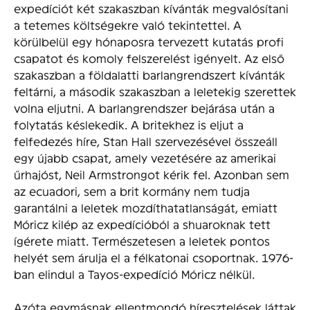
expedíciót két szakaszban kívánták megvalósítani
a tetemes költségekre való tekintettel. A
körülbelül egy hónaposra tervezett kutatás profi
csapatot és komoly felszerelést igényelt. Az első
szakaszban a földalatti barlangrendszert kívánták
feltárni, a második szakaszban a leletekig szerettek
volna eljutni. A barlangrendszer bejárása után a
folytatás késlekedik. A britekhez is eljut a
felfedezés híre, Stan Hall szervezésével összeáll
egy újabb csapat, amely vezetésére az amerikai
űrhajóst, Neil Armstrongot kérik fel. Azonban sem
az ecuadori, sem a brit kormány nem tudja
garantálni a leletek mozdíthatatlanságát, emiatt
Móricz kilép az expedícióból a shuaroknak tett
ígérete miatt. Természetesen a leletek pontos
helyét sem árulja el a félkatonai csoportnak. 1976-
ban elindul a Tayos-expedíció Móricz nélkül.
Azóta egymásnak ellentmondó híresztelések láttak