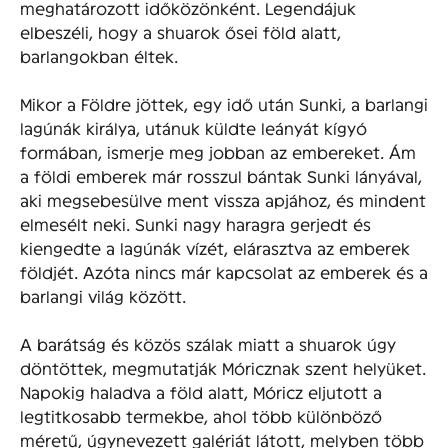
meghatározott időközönként. Legendájuk
elbeszéli, hogy a shuarok ősei föld alatt,
barlangokban éltek.
Mikor a Földre jöttek, egy idő után Sunki, a barlangi
lagúnák királya, utánuk küldte leányát kígyó
formában, ismerje meg jobban az embereket. Ám
a földi emberek már rosszul bántak Sunki lányával,
aki megsebesülve ment vissza apjához, és mindent
elmesélt neki. Sunki nagy haragra gerjedt és
kiengedte a lagúnák vízét, elárasztva az emberek
földjét. Azóta nincs már kapcsolat az emberek és a
barlangi világ között.
A barátság és közös szálak miatt a shuarok úgy
döntöttek, megmutatják Móricznak szent helyüket.
Napokig haladva a föld alatt, Móricz eljutott a
legtitkosabb termekbe, ahol több különböző
méretű, úgynevezett galériát látott, melyben több