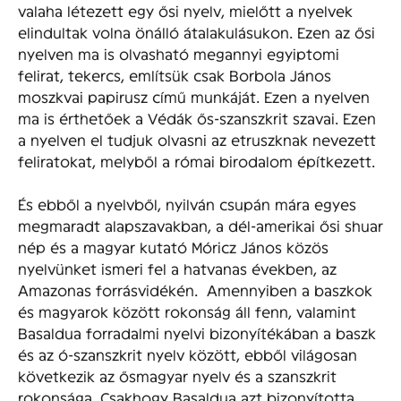
valaha létezett egy ősi nyelv, mielőtt a nyelvek
elindultak volna önálló átalakulásukon. Ezen az ősi
nyelven ma is olvasható megannyi egyiptomi
felirat, tekercs, említsük csak Borbola János
moszkvai papirusz című munkáját. Ezen a nyelven
ma is érthetőek a Védák ős-szanszkrit szavai. Ezen
a nyelven el tudjuk olvasni az etruszknak nevezett
feliratokat, melyből a római birodalom építkezett.
És ebből a nyelvből, nyilván csupán mára egyes
megmaradt alapszavakban, a dél-amerikai ősi shuar
nép és a magyar kutató Móricz János közös
nyelvünket ismeri fel a hatvanas években, az
Amazonas forrásvidékén. Amennyiben a baszkok
és magyarok között rokonság áll fenn, valamint
Basaldua forradalmi nyelvi bizonyítékában a baszk
és az ó-szanszkrit nyelv között, ebből világosan
következik az ősmagyar nyelv és a szanszkrit
rokonsága. Csakhogy Basaldua azt bizonyította,