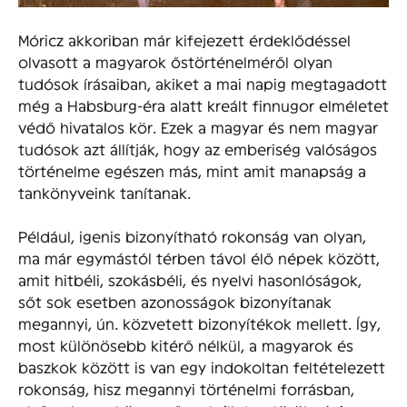
Móricz akkoriban már kifejezett érdeklődéssel
olvasott a magyarok őstörténelméről olyan
tudósok írásaiban, akiket a mai napig megtagadott
még a Habsburg-éra alatt kreált finnugor elméletet
védő hivatalos kör. Ezek a magyar és nem magyar
tudósok azt állítják, hogy az emberiség valóságos
történelme egészen más, mint amit manapság a
tankönyveink tanítanak.
Például, igenis bizonyítható rokonság van olyan,
ma már egymástól térben távol élő népek között,
amit hitbéli, szokásbéli, és nyelvi hasonlóságok,
sőt sok esetben azonosságok bizonyítanak
megannyi, ún. közvetett bizonyítékok mellett. Így,
most különösebb kitérő nélkül, a magyarok és
baszkok között is van egy indokoltan feltételezett
rokonság, hisz megannyi történelmi forrásban,