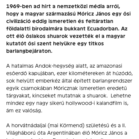
1969-ben ad hírt a nemzetközi média arról,
hogy a magyar származású Móricz János egy ősi
civilizáció eddig ismeretlen és feltáratlan
földalatti birodalmára bukkant Ecuadorban. Az
ott élő őslakos shuarok vezették el a magyar
kutatót ősi szent helyükre egy titkos
barlangbejáraton.
A hatalmas Andok-hegység alatt, az amazonasi
esőerdő kapujában, ezer kilométereken át húzódó,
sok helyütt emberkéz által épített barlangrendszer
egyik csarnokában Móricznak ismeretlen eredetű
tárgyakat, kincseket mutatnak a shuarok. Lehetne
mindez egy nagy sikerű hollywood-i kalandfilm is,
ám ez valóság.
A horvátnádaljai (mai Körmend) születésű és a II.
Világháború óta Argentínában élő Móricz János a