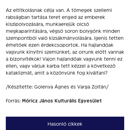
Az eltitkolásnak célja van. A tömegek szellemi
rabságban tartása teret enged az emberek
kiszipolyozására, munkaerejük olcsó
megkaparintására, végső soron bolygónk minden
szempontból való kizsákmányolására. Igenis tetten
érhetőek ezen érdekcsoportok. Ha hajlandóak
vagyunk kinyitni szemünket, az orrunk előtt vannak
a bizonyítékok! Vajon hajlandóak vagyunk tenni ez
ellen, vagy várjuk karba tett kézzel a következő
kataklizmát, amit a közönyünk fog kiváltani?
/Készítette: Golenya Ágnes és Varga Zoltán/
Forrás:
Móricz János Kulturális Egyesület
Hasonló cikkek