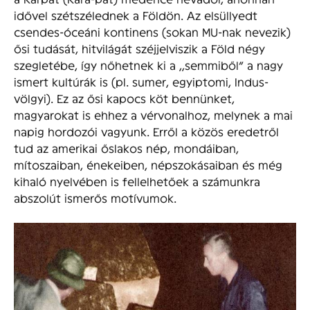
idővel szétszélednek a Földön. Az elsüllyedt
csendes-óceáni kontinens (sokan MU-nak nevezik)
ősi tudását, hitvilágát széjjelviszik a Föld négy
szegletébe, így nőhetnek ki a ,,semmiből” a nagy
ismert kultúrák is (pl. sumer, egyiptomi, Indus-
völgyi). Ez az ősi kapocs köt bennünket,
magyarokat is ehhez a vérvonalhoz, melynek a mai
napig hordozói vagyunk. Erről a közös eredetről
tud az amerikai őslakos nép, mondáiban,
mítoszaiban, énekeiben, népszokásaiban és még
kihaló nyelvében is fellelhetőek a számunkra
abszolút ismerős motívumok.