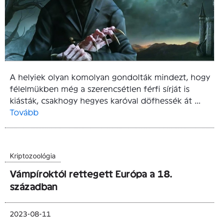
A helyiek olyan komolyan gondolták mindezt, hogy
félelmükben még a szerencsétlen férfi sírját is
kiásták, csakhogy hegyes karóval döfhessék át ...
Tovább
Kriptozoológia
Vámpíroktól rettegett Európa a 18.
században
2023-08-11