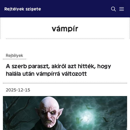
Kilépés
Me
Rejtélyek szigete
a
tartalomba
vámpír
Rejtélyek
A szerb paraszt, akiről azt hitték, hogy
halála után vámpírrá változott
2025-12-15