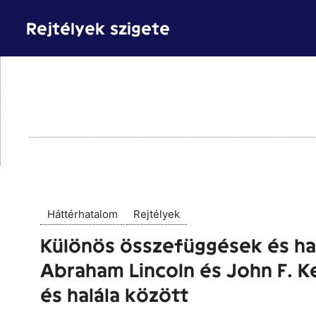
Kilépés
Rejtélyek szigete
a
tartalomba
Háttérhatalom
Rejtélyek
Különös összefüggések és h
Abraham Lincoln és John F. 
és halála között