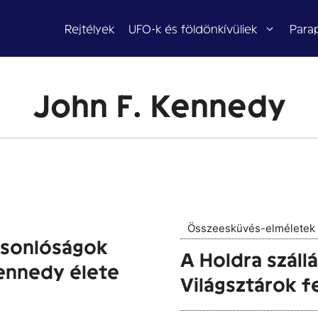
Rejtélyek
UFO-k és földönkívüliek
Para
John F. Kennedy
Összeesküvés-elméletek
asonlóságok
A Holdra szállá
Kennedy élete
Világsztárok f