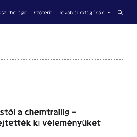
pszichológia
Ezotéria
További kategóriák
stól a chemtrailig –
ejtették ki véleményüket