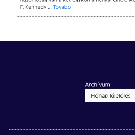
F. Kennedy ...
Tovább
Archívum