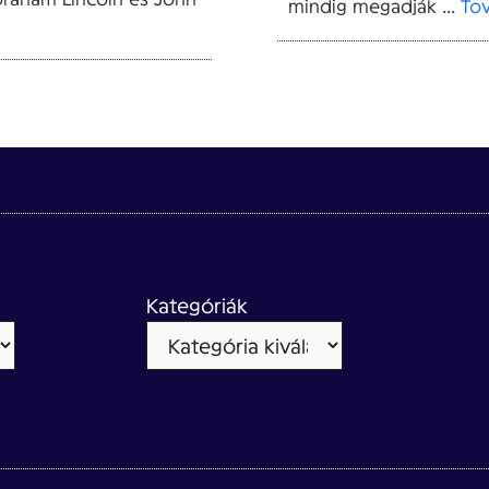
mindig megadják ...
To
Kategóriák