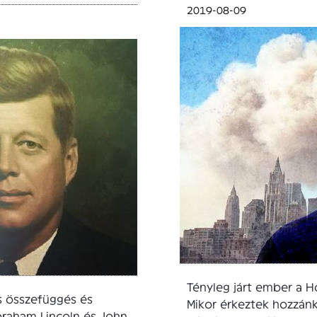
2019-08-09
Tényleg járt ember a H
s összefüggés és
Mikor érkeztek hozzánk
braham Lincoln és John