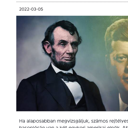
2022-03-05
Ha alaposabban megvizsgáljuk, számos rejtélye
hasonlóság van a két egykori amerikai elnök, A