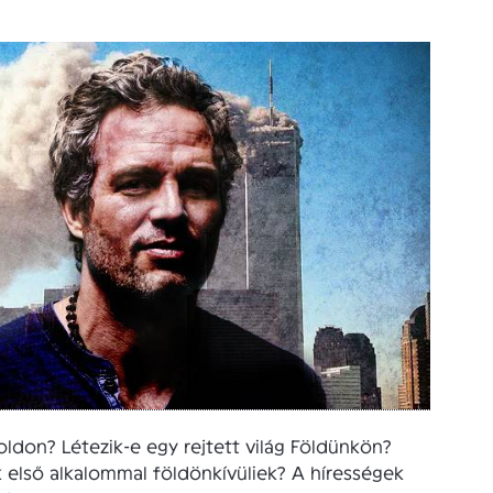
oldon? Létezik-e egy rejtett világ Földünkön?
 első alkalommal földönkívüliek? A hírességek