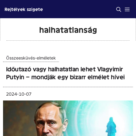
Kilépés
Me
Rejtélyek szigete
a
tartalomba
halhatatlanság
Összeesküvés-elméletek
Időutazó vagy halhatatlan lehet Vlagyimir
Putyin – mondják egy bizarr elmélet hívei
2024-10-07