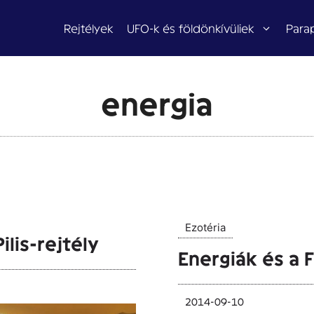
Rejtélyek
UFO-k és földönkívüliek
Para
energia
Ezotéria
lis-rejtély
Energiák és a 
2014-09-10