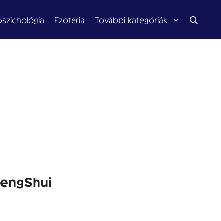
pszichológia
Ezotéria
További kategóriák
FengShui