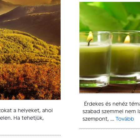
Érdekes és nehéz téma
okat a helyeket, ahol
szabad szemmel nem lá
len. Ha tehetjük,
szempont, ...
Tovább