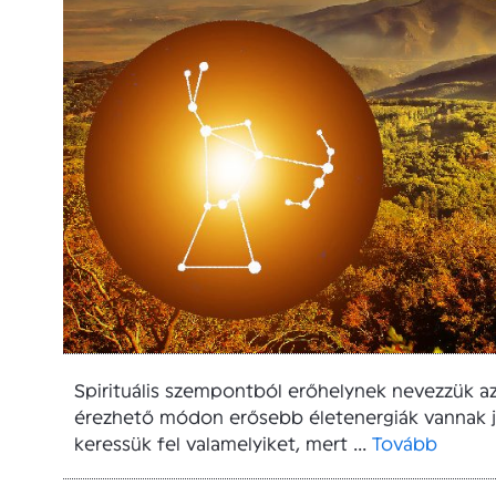
Spirituális szempontból erőhelynek nevezzük az
érezhető módon erősebb életenergiák vannak je
keressük fel valamelyiket, mert ...
Tovább