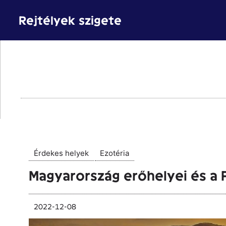
Kilépés
Rejtélyek szigete
a
tartalomba
Érdekes helyek
Ezotéria
Magyarország erőhelyei és a Pi
2022-12-08