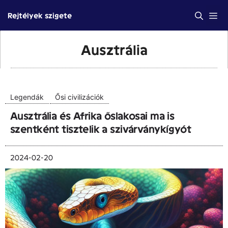
Kilépés
Me
Rejtélyek szigete
a
tartalomba
Ausztrália
Legendák
Ősi civilizációk
Ausztrália és Afrika őslakosai ma is
szentként tisztelik a szivárványkígyót
2024-02-20