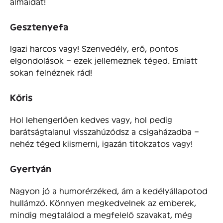
álmaidat!
Gesztenyefa
Igazi harcos vagy! Szenvedély, erő, pontos
elgondolások – ezek jellemeznek téged. Emiatt
sokan felnéznek rád!
Kőris
Hol lehengerlően kedves vagy, hol pedig
barátságtalanul visszahúzódsz a csigaházadba –
nehéz téged kiismerni, igazán titokzatos vagy!
Gyertyán
Nagyon jó a humorérzéked, ám a kedélyállapotod
hullámzó. Könnyen megkedvelnek az emberek,
mindig megtalálod a megfelelő szavakat, még