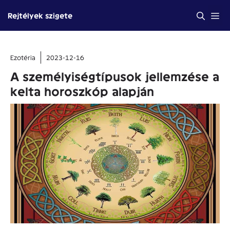
Kilépés
Me
Rejtélyek szigete
a
tartalomba
Ezotéria
2023-12-16
A személyiségtípusok jellemzése a
kelta horoszkóp alapján