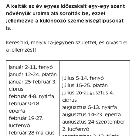
A kelták az év egyes időszakait egy-egy szent
növényük uralma alá sorolták be, ezzel
jellemezve a különböző személyiségtípusokat
is.
Keresd ki, melyik fa-jegyben születtél, és olvasd el
a jellemzést!
január 2-11. fenyő
január 12-24. platán
július 5-14. fenyő
január 25-február 3.
július 15-25. platán
ciprus
július 26-augusztus 4.
február 4-8. nyárfa
ciprus
február 9-18.
augusztus 5-13. nyárfa
eperfa
augusztus 14-23. eperfa
február 19-27.
augusztus 24-szeptember
lucfenyő
2. lucfenyő
február 28-március
szeptember 3-12. fűzfa