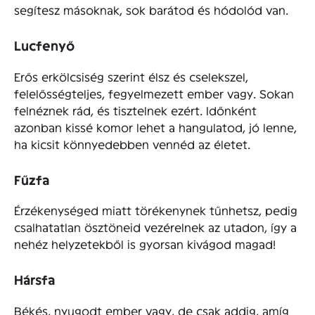
segítesz másoknak, sok barátod és hódolód van.
Lucfenyő
Erős erkölcsiség szerint élsz és cselekszel,
felelősségteljes, fegyelmezett ember vagy. Sokan
felnéznek rád, és tisztelnek ezért. Időnként
azonban kissé komor lehet a hangulatod, jó lenne,
ha kicsit könnyedebben vennéd az életet.
Fűzfa
Érzékenységed miatt törékenynek tűnhetsz, pedig
csalhatatlan ösztöneid vezérelnek az utadon, így a
nehéz helyzetekből is gyorsan kivágod magad!
Hársfa
Békés, nyugodt ember vagy, de csak addig, amíg