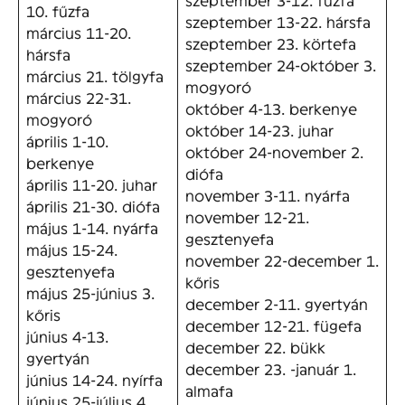
10. fűzfa
szeptember 13-22. hársfa
március 11-20.
szeptember 23. körtefa
hársfa
szeptember 24-október 3.
március 21. tölgyfa
mogyoró
március 22-31.
október 4-13. berkenye
mogyoró
október 14-23. juhar
április 1-10.
október 24-november 2.
berkenye
diófa
április 11-20. juhar
november 3-11. nyárfa
április 21-30. diófa
november 12-21.
május 1-14. nyárfa
gesztenyefa
május 15-24.
november 22-december 1.
gesztenyefa
kőris
május 25-június 3.
december 2-11. gyertyán
kőris
december 12-21. fügefa
június 4-13.
december 22. bükk
gyertyán
december 23. -január 1.
június 14-24. nyírfa
almafa
június 25-július 4.