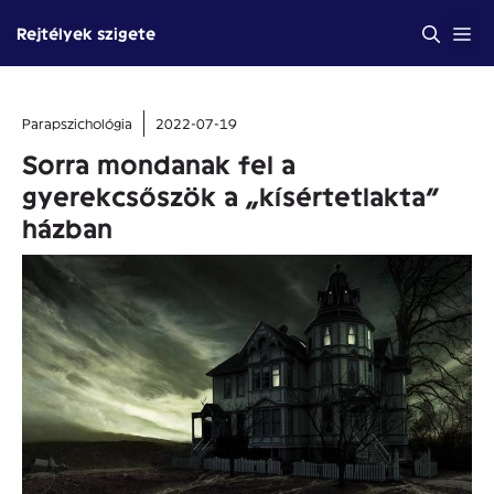
Kilépés
Me
Rejtélyek szigete
a
tartalomba
Parapszichológia
2022-07-19
Sorra mondanak fel a
gyerekcsőszök a „kísértetlakta”
házban