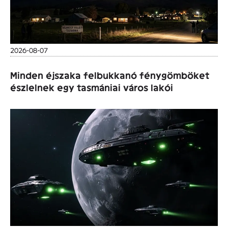
2026-08-07
Minden éjszaka felbukkanó fénygömböket
észlelnek egy tasmániai város lakói