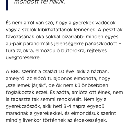
mondott fel náluk.
És nem arról van szó, hogy a gyerekek vadócok
vagy a szülők kibírhatatlanok lennének. A pesztrák
távozásának oka sokkal bizarrabb: minden egyes
au-pair paranormális jelenségekre panaszkodott –
fura zajokra, elmozduló bútorokra, rejtélyes
üvegtörésekre.
A BBC szerint a család 10 éve lakik a házban,
amelyről az előző tulajdonos elmondta, hogy
„szellemek járják”, de ők nem különösebben
foglalkoztak ezzel. És azóta, amióta ott élnek, nem
is tapasztaltak semmi rendkívülit. Nem így a
gyerekcsőszök, akik heti 3-4 napra egyedül
maradnak a gyerekekkel, és elmondásuk szerint
mindig ilyenkor történnek az érdekességek.