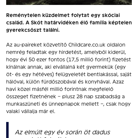
Reménytelen küzdelmet folytat egy skóciai
család. A Skót határvidéken élő família képtelen
gyerekcsőszt találni.
Az au-paireket közvetítő Childcare.co.uk oldalon
nemrég feladtak egy hirdetést, amelyből kiderül,
hogy évi 50 ezer fontos (17,5 millió forint) fizetést
kínálnak annak, aki elvállalná két gyermekük (egy
öt- és egy hétéves) felügyeletét bentlakással, saját
hálóval, külön fürdőszobával és konyhával. Azaz
havi közel másfél millió forintnak megfelelő
összeget fizetnének – plusz 28 nap szabadság a
munkaszüneti és ünnepnapok mellett –, csak hogy
valaki vállalja már el.
Az elmúlt egy év során öt dadus