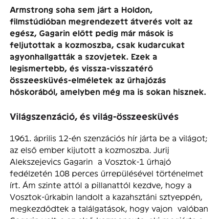
Armstrong soha sem járt a Holdon,
filmstúdióban megrendezett átverés volt az
egész, Gagarin előtt pedig már mások is
feljutottak a kozmoszba, csak kudarcukat
agyonhallgatták a szovjetek. Ezek a
legismertebb, és vissza-visszatérő
összeesküvés-elméletek az űrhajózás
hőskorából, amelyben még ma is sokan hisznek.
Világszenzáció, és világ-összeesküvés
1961. április 12-én szenzációs hír járta be a világot;
az első ember kijutott a kozmoszba. Jurij
Alekszejevics Gagarin a Vosztok-1 űrhajó
fedélzetén 108 perces űrrepülésével történelmet
írt. Ám szinte attól a pillanattól kezdve, hogy a
Vosztok-űrkabin landolt a kazahsztáni sztyeppén,
megkezdődtek a találgatások, hogy vajon valóban