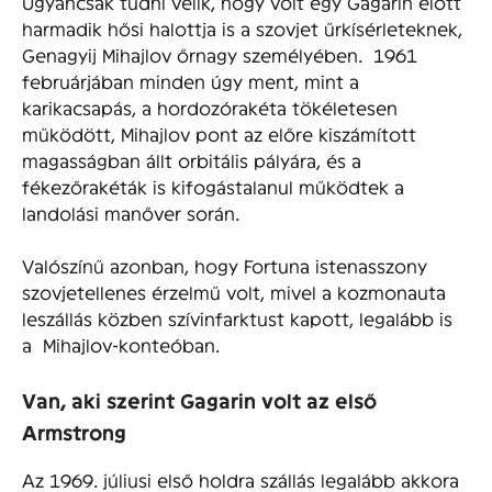
Ugyancsak tudni vélik, hogy volt egy Gagarin előtt
harmadik hősi halottja is a szovjet űrkísérleteknek,
Genagyij Mihajlov őrnagy személyében. 1961
februárjában minden úgy ment, mint a
karikacsapás, a hordozórakéta tökéletesen
működött, Mihajlov pont az előre kiszámított
magasságban állt orbitális pályára, és a
fékezőrakéták is kifogástalanul működtek a
landolási manőver során.
Valószínű azonban, hogy Fortuna istenasszony
szovjetellenes érzelmű volt, mivel a kozmonauta
leszállás közben szívinfarktust kapott, legalább is
a Mihajlov-konteóban.
Van, aki szerint Gagarin volt az első
Armstrong
Az 1969. júliusi első holdra szállás legalább akkora