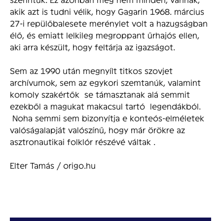
akik azt is tudni vélik, hogy Gagarin 1968. március
27-i repülőbalesete merénylet volt a hazugságban
élő, és emiatt lelkileg megroppant űrhajós ellen,
aki arra készült, hogy feltárja az igazságot.
Sem az 1990 után megnyílt titkos szovjet
archívumok, sem az egykori szemtanúk, valamint
komoly szakértők se támasztanak alá semmit
ezekből a magukat makacsul tartó legendákból.
Noha semmi sem bizonyítja e konteós-elméletek
valóságalapját valószínű, hogy már örökre az
asztronautikai folklór részévé váltak .
Elter Tamás / origo.hu