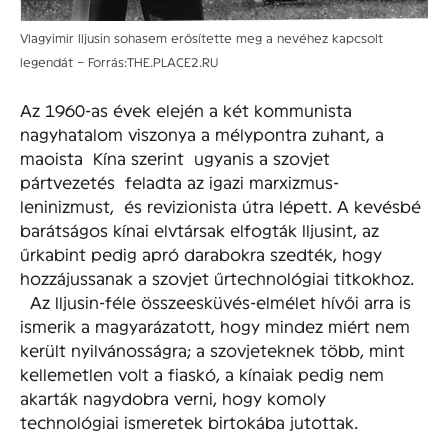
Vlagyimir Iljusin sohasem erősítette meg a nevéhez kapcsolt
legendát – Forrás:THE.PLACE2.RU
Az 1960-as évek elején a két kommunista
nagyhatalom viszonya a mélypontra zuhant, a
maoista Kína szerint ugyanis a szovjet
pártvezetés feladta az igazi marxizmus-
leninizmust, és revizionista útra lépett. A kevésbé
barátságos kínai elvtársak elfogták Iljusint, az
űrkabint pedig apró darabokra szedték, hogy
hozzájussanak a szovjet űrtechnológiai titkokhoz.
Az Iljusin-féle összeesküvés-elmélet hívői arra is
ismerik a magyarázatott, hogy mindez miért nem
került nyilvánosságra; a szovjeteknek több, mint
kellemetlen volt a fiaskó, a kínaiak pedig nem
akarták nagydobra verni, hogy komoly
technológiai ismeretek birtokába jutottak.