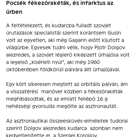
Pocsék fékezőrakéták, és infarktus az
űrben
A feltételezett, és kudarcba fulladt szovjet
űrutazások specialistái szerint korántsem Iljusin
volt az egyetlen, aki még Gagarin előtt kijutott a
világűrbe. Egyesek tudni vélik, hogy Pjotr Dolgov
alezredes, a szovjet légierő kiképzett űrhajósa volt
a legelső „kísérleti nyúl”, aki még 1960
októberében földkörüli pályára állt űrhajójával.
Egy kört sikeresen megtett az orbitális pályán, ám
a visszatérési manőver közben a fékezőrakéták
meghibásodtak, és az emiatt fellépő 16 g
nehézségi gyorsulás megölte az asztronautát.
Az asztronautikai összeesküvés-elméletek tudorai
szerint Dolgov alezredes kudarca azonban nem
kedvetlenítette el a Szergej Koroljov