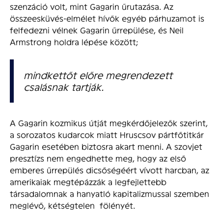
szenzáció volt, mint Gagarin űrutazása. Az
összeesküvés-elmélet hívők egyéb párhuzamot is
felfedezni vélnek Gagarin űrrepülése, és Neil
Armstrong holdra lépése között;
mindkettőt előre megrendezett
csalásnak tartják.
A Gagarin kozmikus útját megkérdőjelezők szerint,
a sorozatos kudarcok miatt Hruscsov pártfőtitkár
Gagarin esetében biztosra akart menni. A szovjet
presztízs nem engedhette meg, hogy az első
emberes űrrepülés dicsőségéért vívott harcban, az
amerikaiak megtépázzák a legfejlettebb
társadalomnak a hanyatló kapitalizmussal szemben
meglévő, kétségtelen fölényét.