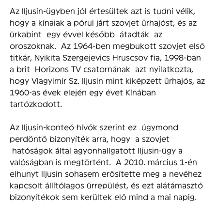
Az Iljusin-ügyben jól értesültek azt is tudni vélik,
hogy a kínaiak a pórul járt szovjet űrhajóst, és az
űrkabint egy évvel később átadták az
oroszoknak. Az 1964-ben megbukott szovjet első
titkár, Nyikita Szergejevics Hruscsov fia, 1998-ban
a brit Horizons TV csatornának azt nyilatkozta,
hogy Vlagyimir Sz. Iljusin mint kiképzett űrhajós, az
1960-as évek elején egy évet Kínában
tartózkodott.
Az Iljusin-konteó hívők szerint ez úgymond
perdöntő bizonyíték arra, hogy a szovjet
hatóságok által agyonhallgatott Iljusin-ügy a
valóságban is megtörtént. A 2010. március 1-én
elhunyt Iljusin sohasem erősítette meg a nevéhez
kapcsolt állítólagos űrrepülést, és ezt alátámasztó
bizonyítékok sem kerültek elő mind a mai napig.