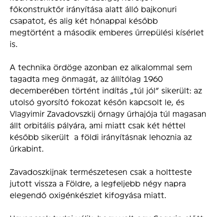
főkonstruktőr irányítása alatt álló bajkonuri
csapatot, és alig két hónappal később
megtörtént a második emberes űrrepülési kísérlet
is.
A technika ördöge azonban ez alkalommal sem
tagadta meg önmagát, az állítólag 1960
decemberében történt indítás „túl jól” sikerült: az
utolsó gyorsító fokozat későn kapcsolt le, és
Vlagyimir Zavadovszkij őrnagy űrhajója túl magasan
állt orbitális pályára, ami miatt csak két héttel
később sikerült a földi irányításnak lehoznia az
űrkabint.
Zavadoszkijnak természetesen csak a holtteste
jutott vissza a Földre, a legfeljebb négy napra
elegendő oxigénkészlet kifogyása miatt.