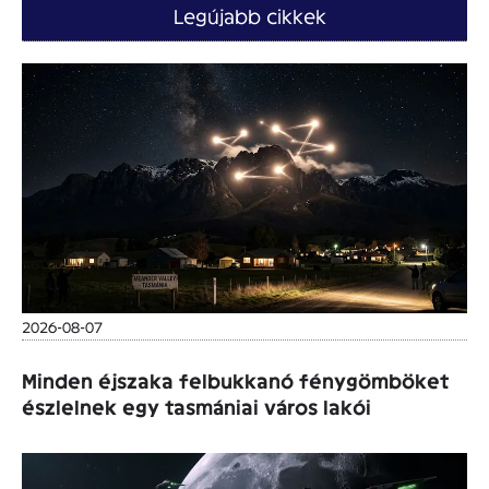
Legújabb cikkek
2026-08-07
Minden éjszaka felbukkanó fénygömböket
észlelnek egy tasmániai város lakói