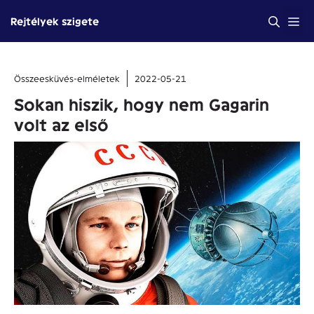
Kilépés
Me
Rejtélyek szigete
a
tartalomba
Összeesküvés-elméletek
2022-05-21
Sokan hiszik, hogy nem Gagarin
volt az első