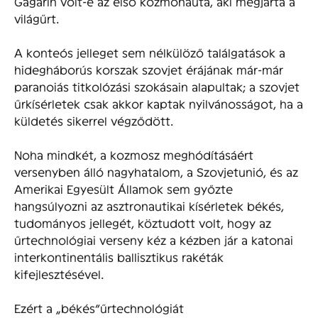
Gagarin volt-e az első kozmonauta, aki megjárta a
világűrt.
A konteós jelleget sem nélkülöző találgatások a
hidegháborús korszak szovjet érájának már-már
paranoiás titkolózási szokásain alapultak; a szovjet
űrkísérletek csak akkor kaptak nyilvánosságot, ha a
küldetés sikerrel végződött.
Noha mindkét, a kozmosz meghódításáért
versenyben álló nagyhatalom, a Szovjetunió, és az
Amerikai Egyesült Államok sem győzte
hangsúlyozni az asztronautikai kísérletek békés,
tudományos jellegét, köztudott volt, hogy az
űrtechnológiai verseny kéz a kézben jár a katonai
interkontinentális ballisztikus rakéták
kifejlesztésével.
Ezért a „békés”űrtechnológiát