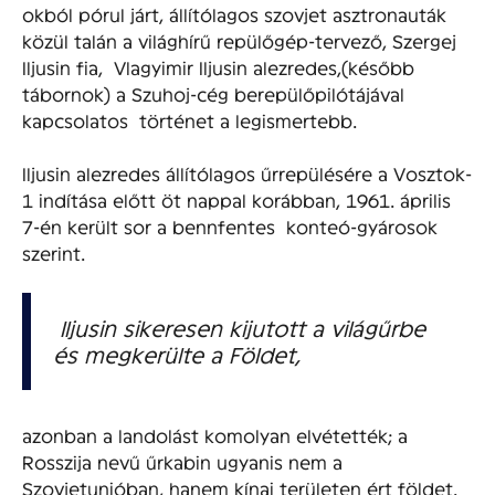
okból pórul járt, állítólagos szovjet asztronauták
közül talán a világhírű repülőgép-tervező, Szergej
Iljusin fia, Vlagyimir Iljusin alezredes,(később
tábornok) a Szuhoj-cég berepülőpilótájával
kapcsolatos történet a legismertebb.
Iljusin alezredes állítólagos űrrepülésére a Vosztok-
1 indítása előtt öt nappal korábban, 1961. április
7-én került sor a bennfentes konteó-gyárosok
szerint.
Iljusin sikeresen kijutott a világűrbe
és megkerülte a Földet,
azonban a landolást komolyan elvétették; a
Rosszija nevű űrkabin ugyanis nem a
Szovjetunióban, hanem kínai területen ért földet.