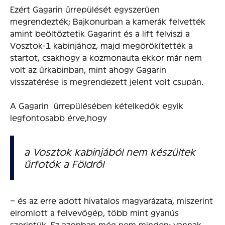
Ezért Gagarin űrrepülését egyszerűen
megrendezték; Bajkonurban a kamerák felvették
amint beöltöztetik Gagarint és a lift felviszi a
Vosztok-1 kabinjához, majd megörökítették a
startot, csakhogy a kozmonauta ekkor már nem
volt az űrkabinban, mint ahogy Gagarin
visszatérése is megrendezett jelent volt csupán.
A Gagarin űrrepülésében kételkedők egyik
legfontosabb érve,hogy
a Vosztok kabinjából nem készültek
űrfotók a Földről
– és az erre adott hivatalos magyarázata, miszerint
elromlott a felvevőgép, több mint gyanús
szerintük. Ez azonban még nem minden; vannak,