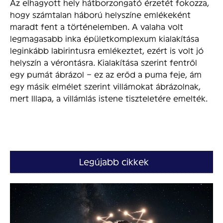
Az elhagyott hely hátborzongató érzetét fokozza,
hogy számtalan háború helyszíne emlékeként
maradt fent a történelemben. A valaha volt
legmagasabb inka épületkomplexum kialakítása
leginkább labirintusra emlékeztet, ezért is volt jó
helyszín a vérontásra. Kialakítása szerint fentről
egy pumát ábrázol – ez az erőd a puma feje, ám
egy másik elmélet szerint villámokat ábrázolnak,
mert Illapa, a villámlás istene tiszteletére emelték.
Legújabb cikkek