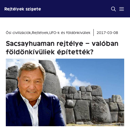
Kilépés
Me
Rejtélyek szigete
a
tartalomba
Ősi civilizációk
,
Rejtélyek
,
UFO-k és földönkívüliek
2017-03-08
Sacsayhuaman rejtélye – valóban
földönkívüliek építették?