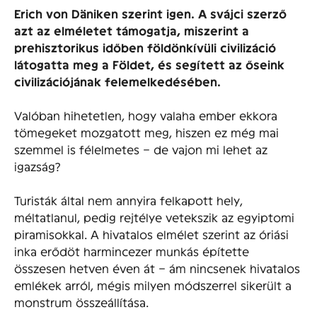
Erich von Däniken szerint igen. A svájci szerző
azt az elméletet támogatja, miszerint a
prehisztorikus időben földönkívüli civilizáció
látogatta meg a Földet, és segített az őseink
civilizációjának felemelkedésében.
Valóban hihetetlen, hogy valaha ember ekkora
tömegeket mozgatott meg, hiszen ez még mai
szemmel is félelmetes – de vajon mi lehet az
igazság?
Turisták által nem annyira felkapott hely,
méltatlanul, pedig rejtélye vetekszik az egyiptomi
piramisokkal. A hivatalos elmélet szerint az óriási
inka erődöt harmincezer munkás építette
összesen hetven éven át – ám nincsenek hivatalos
emlékek arról, mégis milyen módszerrel sikerült a
monstrum összeállítása.