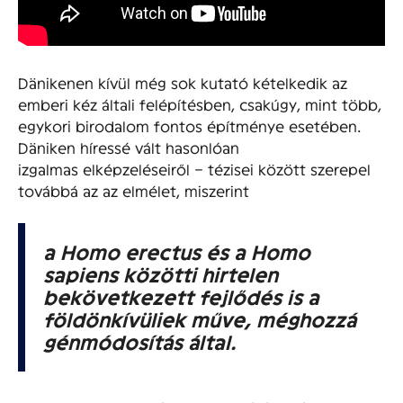
Dänikenen kívül még sok kutató kételkedik az
emberi kéz általi felépítésben, csakúgy, mint több,
egykori birodalom fontos építménye esetében.
Däniken híressé vált hasonlóan
izgalmas elképzeléseiről – tézisei között szerepel
továbbá az az elmélet, miszerint
a Homo erectus és a Homo
sapiens közötti hirtelen
bekövetkezett fejlődés is a
földönkívüliek műve, méghozzá
génmódosítás által.