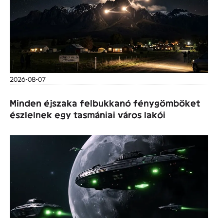
2026-08-07
Minden éjszaka felbukkanó fénygömböket
észlelnek egy tasmániai város lakói