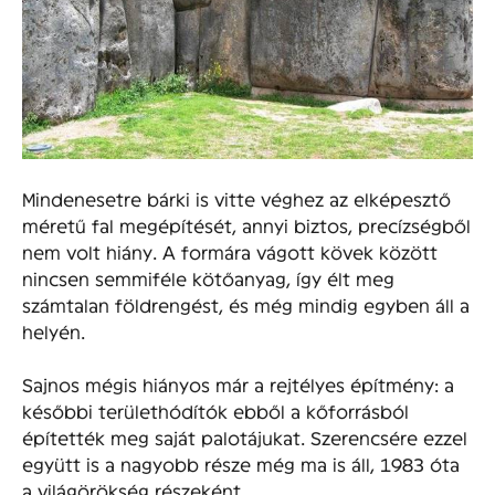
Mindenesetre bárki is vitte véghez az elképesztő
méretű fal megépítését, annyi biztos, precízségből
nem volt hiány. A formára vágott kövek között
nincsen semmiféle kötőanyag, így élt meg
számtalan földrengést, és még mindig egyben áll a
helyén.
Sajnos mégis hiányos már a rejtélyes építmény: a
későbbi területhódítók ebből a kőforrásból
építették meg saját palotájukat. Szerencsére ezzel
együtt is a nagyobb része még ma is áll, 1983 óta
a világörökség részeként.