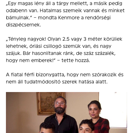
„Egy magas lény áll a tárgy mellett, a másik pedig
odabenn van. Hatalmas szemeik vannak és minket
bámulnak.” – mondta Kenmore a rendőrségi
diszpécsernek.
„Tényleg nagyok! Olyan 2.5 vagy 3 méter körüliek
lehetnek, óriási csillogó szemük van, és nagy
szájuk. Bár hasonlítanak ránk, de száz százalék,
hogy nem emberek!” – tette hozzá.
A fiatal férfi bizonygatta, hogy nem szórakozik és
nem áll tudatmódosító szerek hatása alatt.