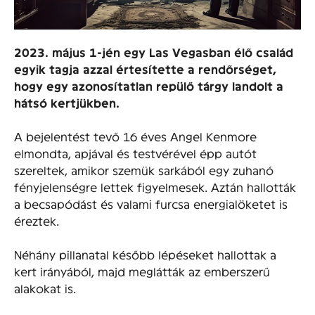
2023. május 1-jén egy Las Vegasban élő család
egyik tagja azzal értesítette a rendőrséget,
hogy egy azonosítatlan repülő tárgy landolt a
hátsó kertjükben.
A bejelentést tevő 16 éves Angel Kenmore
elmondta, apjával és testvérével épp autót
szereltek, amikor szemük sarkából egy zuhanó
fényjelenségre lettek figyelmesek. Aztán hallották
a becsapódást és valami furcsa energialöketet is
éreztek.
Néhány pillanatal később lépéseket hallottak a
kert irányából, majd meglátták az emberszerű
alakokat is.