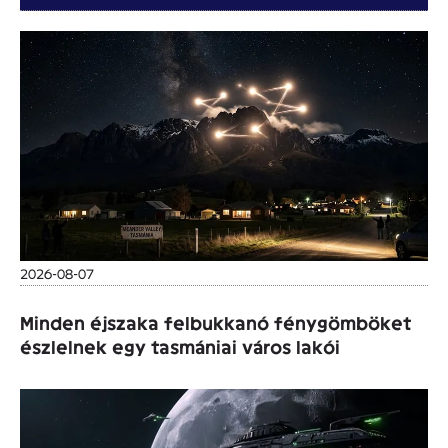
2026-08-07
Minden éjszaka felbukkanó fénygömböket
észlelnek egy tasmániai város lakói