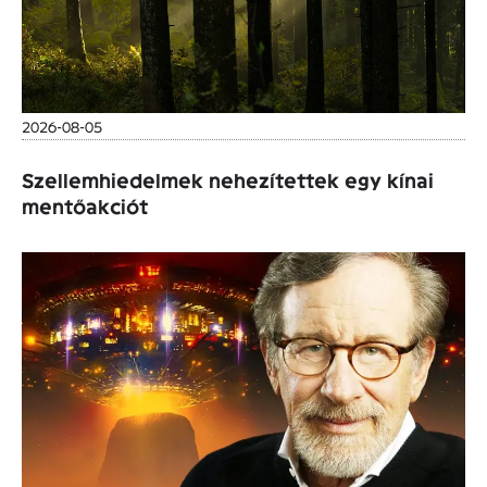
2026-08-05
Szellemhiedelmek nehezítettek egy kínai
mentőakciót