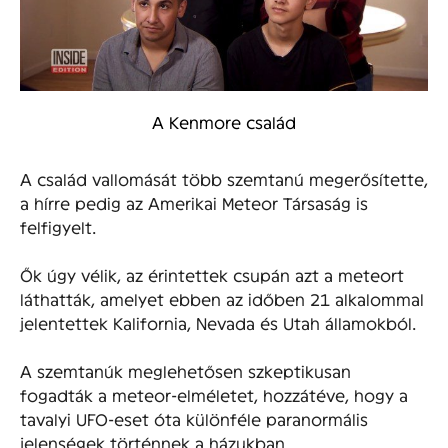
A Kenmore család
A család vallomását több szemtanú megerősítette,
a hírre pedig az Amerikai Meteor Társaság is
felfigyelt.
Ők úgy vélik, az érintettek csupán azt a meteort
láthatták, amelyet ebben az időben 21 alkalommal
jelentettek Kalifornia, Nevada és Utah államokból.
A szemtanúk meglehetősen szkeptikusan
fogadták a meteor-elméletet, hozzátéve, hogy a
tavalyi UFO-eset óta különféle paranormális
jelenségek történnek a házukban.