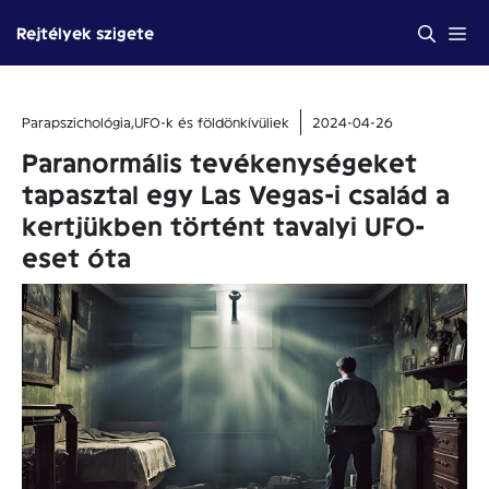
Kilépés
Me
Rejtélyek szigete
a
tartalomba
Parapszichológia
,
UFO-k és földönkívüliek
2024-04-26
Paranormális tevékenységeket
tapasztal egy Las Vegas-i család a
kertjükben történt tavalyi UFO-
eset óta