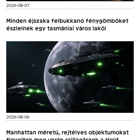
2026-08-07
Minden éjszaka felbukkanó fénygömböket
észlelnek egy tasmániai város lakói
2026-08-06
Manhattan méretű, rejtélyes objektumokat
figyeltek meg ukrán csillagászok a Hold