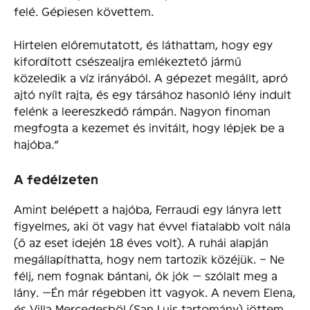
felé. Gépiesen követtem.
Hirtelen előremutatott, és láthattam, hogy egy
kifordított csészealjra emlékeztető jármű
közeledik a víz irányából. A gépezet megállt, apró
ajtó nyílt rajta, és egy társához hasonló lény indult
felénk a leereszkedő rámpán. Nagyon finoman
megfogta a kezemet és invitált, hogy lépjek be a
hajóba.”
A fedélzeten
Amint belépett a hajóba, Ferraudi egy lányra lett
figyelmes, aki öt vagy hat évvel fiatalabb volt nála
(ő az eset idején 18 éves volt). A ruhái alapján
megállapíthatta, hogy nem tartozik közéjük. – Ne
félj, nem fognak bántani, ők jók — szólalt meg a
lány. —Én már régebben itt vagyok. A nevem Elena,
és Villa Mercedesböl (San Luis tartomány) jöttem.