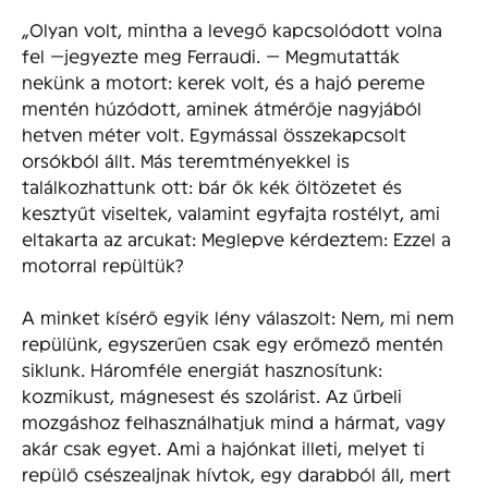
„Olyan volt, mintha a levegő kapcsolódott volna
fel —jegyezte meg Ferraudi. — Megmutatták
nekünk a motort: kerek volt, és a hajó pereme
mentén húzódott, aminek átmérője nagyjából
hetven méter volt. Egymással összekapcsolt
orsókból állt. Más teremtményekkel is
találkozhattunk ott: bár ők kék öltözetet és
kesztyűt viseltek, valamint egyfajta rostélyt, ami
eltakarta az arcukat: Meglepve kérdeztem: Ezzel a
motorral repültük?
A minket kísérő egyik lény válaszolt: Nem, mi nem
repülünk, egyszerűen csak egy erőmező mentén
siklunk. Háromféle energiát hasznosítunk:
kozmikust, mágnesest és szolárist. Az űrbeli
mozgáshoz felhasználhatjuk mind a hármat, vagy
akár csak egyet. Ami a hajónkat illeti, melyet ti
repülő csészealjnak hívtok, egy darabból áll, mert