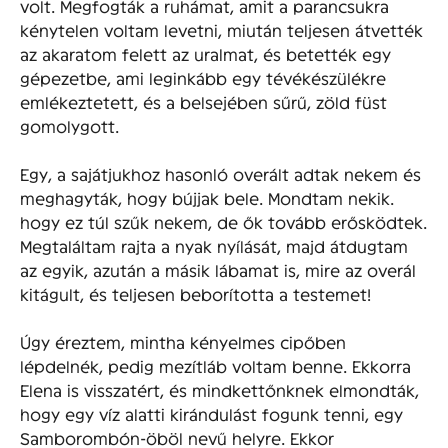
volt. Megfogták a ruhámat, amit a parancsukra
kénytelen voltam levetni, miután teljesen átvették
az akaratom felett az uralmat, és betették egy
gépezetbe, ami leginkább egy tévékészülékre
emlékeztetett, és a belsejében sűrű, zöld füst
gomolygott.
Egy, a sajátjukhoz hasonló overált adtak nekem és
meghagyták, hogy bújjak bele. Mondtam nekik.
hogy ez túl szűk nekem, de ők tovább erősködtek.
Megtaláltam rajta a nyak nyílását, majd átdugtam
az egyik, azután a másik lábamat is, mire az overál
kitágult, és teljesen beborította a testemet!
Úgy éreztem, mintha kényelmes cipőben
lépdelnék, pedig mezítláb voltam benne. Ekkorra
Elena is visszatért, és mindkettőnknek elmondták,
hogy egy víz alatti kirándulást fogunk tenni, egy
Samborombón-öböl nevű helyre. Ekkor