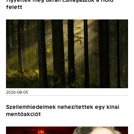
felett
2026-08-05
Szellemhiedelmek nehezítettek egy kínai
mentőakciót