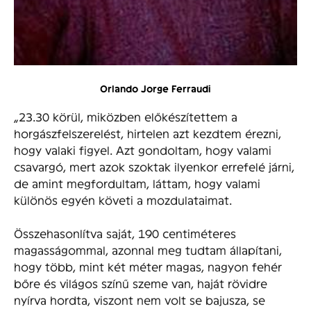
Orlando Jorge Ferraudi
„23.30 körül, miközben előkészítettem a
horgászfelszerelést, hirtelen azt kezdtem érezni,
hogy valaki figyel. Azt gondoltam, hogy valami
csavargó, mert azok szoktak ilyenkor errefelé járni,
de amint megfordultam, láttam, hogy valami
különös egyén követi a mozdulataimat.
Összehasonlítva saját, 190 centiméteres
magasságommal, azonnal meg tudtam állapítani,
hogy több, mint két méter magas, nagyon fehér
bőre és világos színű szeme van, haját rövidre
nyírva hordta, viszont nem volt se bajusza, se