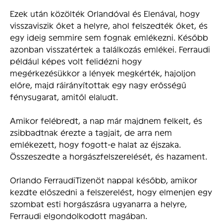
Ezek után közölték Orlandóval és Elenával, hogy
visszaviszik őket a helyre, ahol felszedték őket, és
egy ideig semmire sem fognak emlékezni. Később
azonban visszatértek a találkozás emlékei. Ferraudi
például képes volt felidézni hogy
megérkezésükkor a lények megkérték, hajoljon
előre, majd ráirányítottak egy nagy erősségű
fénysugarat, amitől elaludt.
Amikor felébredt, a nap már majdnem felkelt, és
zsibbadtnak érezte a tagjait, de arra nem
emlékezett, hogy fogott-e halat az éjszaka.
Összeszedte a horgászfelszerelését, és hazament.
Orlando FerraudiTizenöt nappal később, amikor
kezdte előszedni a felszerelést, hogy elmenjen egy
szombat esti horgászásra ugyanarra a helyre,
Ferraudi elgondolkodott magában.