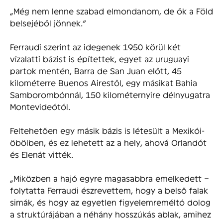
„Még nem lenne szabad elmondanom, de ők a Föld
belsejéből jönnek.”
Ferraudi szerint az idegenek 1950 körül két
vízalatti bázist is építettek, egyet az uruguayi
partok mentén, Barra de San Juan előtt, 45
kilométerre Buenos Airestől, egy másikat Bahia
Samborombónnál, 150 kilométernyire délnyugatra
Montevideótól.
Feltehetően egy másik bázis is létesült a Mexikói-
öbölben, és ez lehetett az a hely, ahová Orlandót
és Elenát vitték.
„Miközben a hajó egyre magasabbra emelkedett –
folytatta Ferraudi észrevettem, hogy a belső falak
simák, és hogy az egyetlen figyelemreméltó dolog
a struktúrájában a néhány hosszúkás ablak, amihez