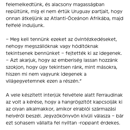
felemelkedtünk, és alacsony magasságban
repültünk, míg el nem értük Uruguay partjait, hogy
onnan átkeljünk az Atlanti-Óceánon Afrikába, majd
felfelé induljunk.
– Meg kell tennünk ezeket az óvintézkedéseket,
nehogy megszállóknak vagy hódítóknak
tekintsenek bennünket – fejtették ki az idegenek.
– Azt akarjuk, hogy az emberiség lassan hozzánk
szokjon, hogy úgy tekintsen ránk, mint másokra,
hiszen mi nem vagyunk idegenek a
világegyetemnek ezen a részén.”
A vele készített interjúk felvétele alatt Ferraudinak
az volt a kérése, hogy a hangrögzítőt kapcsolják ki
az olyan alkalmakkor, amikor elrablói származási
helyéről beszél. Jegyzőkönyvön kívüli válasza – bár
ezt sohasem vállalta fel nyíltan -roppant érdekes.