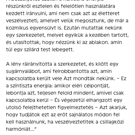
részünkről esztelen és felelőtlen használatára
kezdett irányulni, ami nem csak azt az életteret
veszélyezteti, amelyet velük megosztunk, de már a
kozmikus egyensúlyt is. Ezután mutattak nekünk
egy szerkezetet, melyet egyikük a kezében tartott,
és utasítottak, hogy nézzünk ki az ablakon. amin
túl egy szilárd test lebegett.
A lény ráirányította a szerkezetet, és kilőtt egy
sugárnyalábot, ami felrobbantotta azt, amin
kapcsolatba került vele Azt mondták nekünk. – Ez
a színtiszta energia: amikor eléri célpontját,
lebontja azt, teljesen felold mindent, amivel csak
kapcsolatba kerül – És végezetül elhangzott egy
utolsó felejthetetlen figyelmeztetés – Azt akarjuk,
hogy tudjátok ezt az erőt sajnálatos módon fel
kell használnunk, ha veszélyeztetitek a csillagközi
harmóniát…”