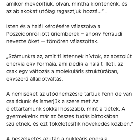
amikor megépítjük, olyan, mintha kiöntenénk, és
az ablakokat utólag ragasztjuk hozzá…” .
Isten és a halál kérdésére válaszolva a
Poszeidonról jött úriemberek – ahogy Ferraudi
nevezte őket — tömören válaszoltak.
„Számunkra az, amit ti Istennek hívtok, az abszolút
energia egy formája, ami pedig a halált illeti, az
csak egy változás a molekuláris struktúrában,
egyszerű állapotváltás.
A nemiséget az utódnemzésre tartjuk fenn de van
családunk és ismerjük a szerelmet Az
élettartamunk sokkal hosszabb, mint a tiétek. A
gyermekeink már az összes tudás birtokában
születnek, és ezt tökéletesítik növekedés közben.”
A beszélgetés azután a nukleáris energia