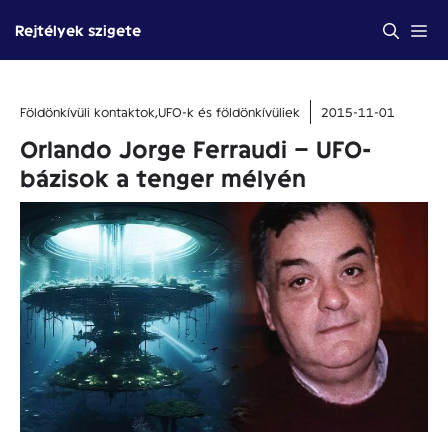
Kilépés
Me
Rejtélyek szigete
a
tartalomba
Földönkívüli kontaktok
,
UFO-k és földönkívüliek
2015-11-01
Orlando Jorge Ferraudi – UFO-
bázisok a tenger mélyén