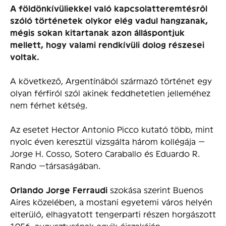
A földönkívüliekkel való kapcsolatteremtésről
szóló történetek olykor elég vadul hangzanak,
mégis sokan kitartanak azon álláspontjuk
mellett, hogy valami rendkívüli dolog részesei
voltak.
A következő, Argentínából származó történet egy
olyan férfiról szól akinek feddhetetlen jelleméhez
nem férhet kétség.
Az esetet Hector Antonio Picco kutató több, mint
nyolc éven keresztül vizsgálta három kollégája —
Jorge H. Cosso, Sotero Caraballo és Eduardo R.
Rando —társaságában.
Orlando Jorge Ferraudi
szokása szerint Buenos
Aires közelében, a mostani egyetemi város helyén
elterülő, elhagyatott tengerparti részen horgászott
1956. augusztusának egyik éjszakáján.