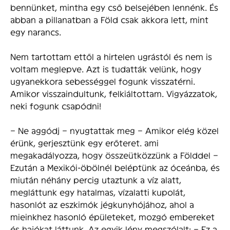
bennünket, mintha egy cső belsejében lennénk. És
abban a pillanatban a Föld csak akkora lett, mint
egy narancs.
Nem tartottam ettől a hirtelen ugrástól és nem is
voltam meglepve. Azt is tudatták velünk, hogy
ugyanekkora sebességgel fogunk visszatérni.
Amikor visszaindultunk, felkiáltottam. Vigyázzatok,
neki fogunk csapódni!
– Ne aggódj – nyugtattak meg – Amikor elég közel
érünk, gerjesztünk egy erőteret. ami
megakadályozza, hogy összeütközzünk a Földdel –
Ezután a Mexikói-öbölnél beléptünk az óceánba, és
miután néhány percig utaztunk a víz alatt,
megláttunk egy hatalmas, vízalatti kupolát,
hasonlót az eszkimók jégkunyhójához, ahol a
mieinkhez hasonló épületeket, mozgó embereket
és hajókat láttunk. Az egyik lény megszólalt: – Ez a