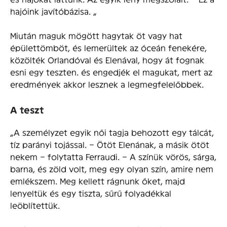
hajóink javítóbázisa. „
Miután maguk mögött hagytak öt vagy hat
épülettömböt, és lemerültek az óceán fenekére,
közölték Orlandóval és Elenával, hogy át fognak
esni egy teszten. és engedjék el magukat, mert az
eredmények akkor lesznek a legmegfelelőbbek.
A teszt
„A személyzet egyik női tagja behozott egy tálcát,
tíz parányi tojással. – Ötöt Elenának, a másik ötöt
nekem – folytatta Ferraudi. – A színük vörös, sárga,
barna, és zöld volt, meg egy olyan szín, amire nem
emlékszem. Meg kellett rágnunk őket, majd
lenyeltük és egy tiszta, sűrű folyadékkal
leöblítettük.