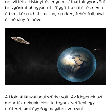
odavitték a kislányt és engem. Láthattuk gyönyörű
bolygónkat ahogyan ott függött a sötét és néma
űrben, kéken, hatalmasan, kereken, fehér foltjaival
és néhány felhővel.
A Hold átlátszatlanul szürke volt. Az idegenek azt
mondták nekünk: Most ki fogunk vetíteni egy
erőteret, ami úgy fog magához vonzani