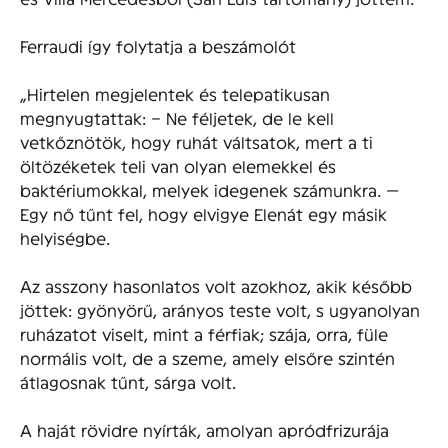
Ferraudi így folytatja a beszámolót
„Hirtelen megjelentek és telepatikusan
megnyugtattak: – Ne féljetek, de le kell
vetkőznötök, hogy ruhát váltsatok, mert a ti
öltözéketek teli van olyan elemekkel és
baktériumokkal, melyek idegenek számunkra. —
Egy nő tűnt fel, hogy elvigye Elenát egy másik
helyiségbe.
Az asszony hasonlatos volt azokhoz, akik később
jöttek: gyönyörű, arányos teste volt, s ugyanolyan
ruházatot viselt, mint a férfiak; szája, orra, füle
normális volt, de a szeme, amely elsőre szintén
átlagosnak tűnt, sárga volt.
A haját rövidre nyírták, amolyan apródfrizurája