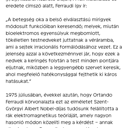
eredete címszó alatt, Ferraudi így ír:
„A betegség oka a belső elválasztású mirigyek
módosult funkcióiban keresendő; melyek, miután
bioelektromos egyensúlyuk megbomlott,
tökéletlen testnedveket juttatnak a véráramba,
ami a sejtek irracionális formálódásához vezet. Ez a
jelenség azzal a következménnyel jár, hogy ezek a
nedvek a keringés folytán a test minden pontjára
eljutnak, miközben a leggyengébb szervet keresik,
ahol megfelelő hatékonysággal fejthetik ki káros
hatásukat.”
1975 júliusában, évekkel azután, hogy Ortando
Ferraudi körvonalazta ezt az elméletet Szent-
Györgyi Albert Nobel-díjas tudósunk felállította a
rák elektromagnetikus teóriáját, amely nagyon
hasonló módon közelíti meg a kérdést – annak