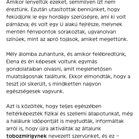
Amikor lenyeltük ezeket, semmilyen ízt nem
éreztünk. Ezután utasítottak bennünket, hogy
feküdjünk le egy hordágy szerűségre, ami ki volt
párnázva; és volt egy U alakú fejrésze, melynek
mentén fénypontok sorakoztak, ugyanolyan
színűek, mint az apró tojások, amiket megettünk.
Mély álomba zuhantunk, és amikor felébredtünk,
Elena és én képesek voltunk egymás
gondolataiban olvasni, amit meglehetősen
mulatságosnak találtunk. Ekkor elmondták, hogy a
teszt jól sikerült, s mindketten nagyon
egészségesek vagyunk.
Azt is közölték, hogy teljes egészében
feltérképezték fizikai és szellemi állapotunkat, még
a halálunk időpontját is megtudták, informáltak
arról is, hogy újra aktiválták az általunk
tobozmirigynek
nevezett szervünket, és ez –