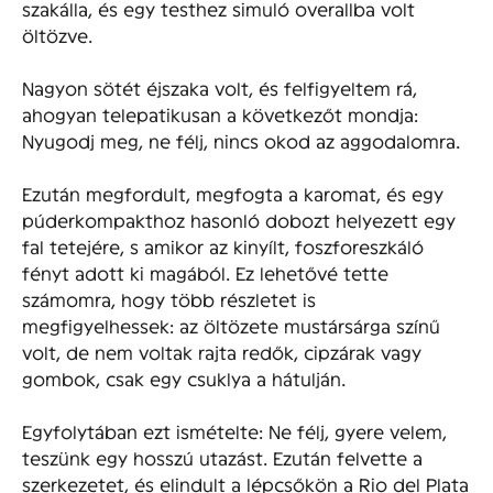
szakálla, és egy testhez simuló overallba volt
öltözve.
Nagyon sötét éjszaka volt, és felfigyeltem rá,
ahogyan telepatikusan a következőt mondja:
Nyugodj meg, ne félj, nincs okod az aggodalomra.
Ezután megfordult, megfogta a karomat, és egy
púderkompakthoz hasonló dobozt helyezett egy
fal tetejére, s amikor az kinyílt, foszforeszkáló
fényt adott ki magából. Ez lehetővé tette
számomra, hogy több részletet is
megfigyelhessek: az öltözete mustársárga színű
volt, de nem voltak rajta redők, cipzárak vagy
gombok, csak egy csuklya a hátulján.
Egyfolytában ezt ismételte: Ne félj, gyere velem,
teszünk egy hosszú utazást. Ezután felvette a
szerkezetet, és elindult a lépcsőkön a Rio del Plata