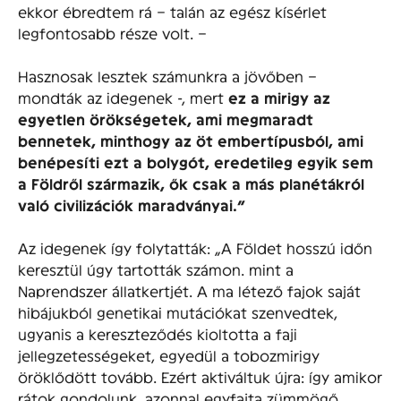
ekkor ébredtem rá – talán az egész kísérlet
legfontosabb része volt. –
Hasznosak lesztek számunkra a jövőben –
mondták az idegenek -, mert
ez a mirigy az
egyetlen örökségetek, ami megmaradt
bennetek, minthogy az öt embertípusból, ami
benépesíti ezt a bolygót, eredetileg egyik sem
a Földről származik, ők csak a más planétákról
való civilizációk maradványai.”
Az idegenek így folytatták: „A Földet hosszú időn
keresztül úgy tartották számon. mint a
Naprendszer állatkertjét. A ma létező fajok saját
hibájukból genetikai mutációkat szenvedtek,
ugyanis a kereszteződés kioltotta a faji
jellegzetességeket, egyedül a tobozmirigy
öröklődött tovább. Ezért aktiváltuk újra: így amikor
rátok gondolunk, azonnal egyfajta zümmögő