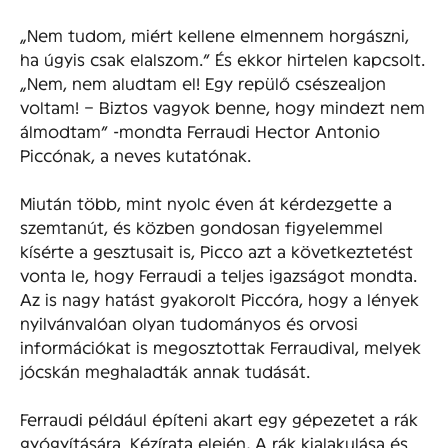
„Nem tudom, miért kellene elmennem horgászni,
ha úgyis csak elalszom.” És ekkor hirtelen kapcsolt.
„Nem, nem aludtam el! Egy repülő csészealjon
voltam! – Biztos vagyok benne, hogy mindezt nem
álmodtam” -mondta Ferraudi Hector Antonio
Piccónak, a neves kutatónak.
Miután több, mint nyolc éven át kérdezgette a
szemtanút, és közben gondosan figyelemmel
kísérte a gesztusait is, Picco azt a következtetést
vonta le, hogy Ferraudi a teljes igazságot mondta.
Az is nagy hatást gyakorolt Piccóra, hogy a lények
nyilvánvalóan olyan tudományos és orvosi
információkat is megosztottak Ferraudival, melyek
jócskán meghaladták annak tudását.
Ferraudi például építeni akart egy gépezetet a rák
gyógyítására. Kézírata elején, A rák kialakulása és