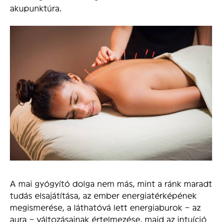
akupunktúra.
A mai gyógyító dolga nem más, mint a ránk maradt
tudás elsajátítása, az ember energiatérképének
megismerése, a láthatóvá lett energiaburok – az
aura – változásainak értelmezése, majd az intuíció