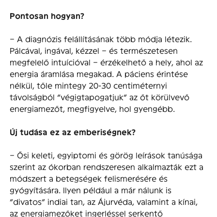
Pontosan hogyan?
– A diagnózis felállításának több módja létezik.
Pálcával, ingával, kézzel – és természetesen
megfelelő intuícióval – érzékelhető a hely, ahol az
energia áramlása megakad. A páciens érintése
nélkül, tőle mintegy 20-30 centiméternyi
távolságból “végigtapogatjuk” az őt körülvevő
energiamezőt, megfigyelve, hol gyengébb.
Új tudása ez az emberiségnek?
– Ősi keleti, egyiptomi és görög leírások tanúsága
szerint az ókorban rendszeresen alkalmazták ezt a
módszert a betegségek felismerésére és
gyógyítására. Ilyen például a már nálunk is
“divatos” indiai tan, az Ájurvéda, valamint a kínai,
az energiamezőket ingerléssel serkentő