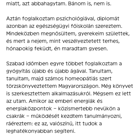
miatt, azt abbahagytam. Bánom is, nem is.
Aztán foglalkoztam pszichológiával, diplomát
azonban az egészségügyi főiskolán szereztem.
Mindeközben megnősültem, gyerekeim születtek,
és mert a nejem, mint veszélyeztetett terhes,
hónapokig feküdt, én maradtam gyesen.
Szabad időmben egyre többet foglalkoztam a
gyógyítás újabb és újabb ágával. Tanultam,
tanultam, majd számos homeopátiás szert
törzskönyveztettem Magyarországon. Még könyvet
is szerkesztettem alkalmazásukról. Mégsem ez lett
az utam. Amikor az emberi energiák és
energiaközpontok – közismertebb nevükön a
csakrák – működését kezdtem tanulmányozni,
ráéreztem: ez az, valószínű, itt tudok a
leghatékonyabban segíteni.