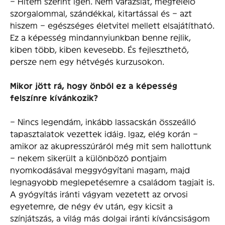
– Hitem szerint igen. Nem varázslat, megfelelő
szorgalommal, szándékkal, kitartással és – azt
hiszem – egészséges életvitel mellett elsajátítható.
Ez a képesség mindannyiunkban benne rejlik,
kiben több, kiben kevesebb. És fejleszthető,
persze nem egy hétvégés kurzusokon.
Mikor jött rá, hogy önből ez a képesség
felszínre kívánkozik?
– Nincs legendám, inkább lassacskán összeálló
tapasztalatok vezettek idáig. Igaz, elég korán –
amikor az akupresszúráról még mit sem hallottunk
– nekem sikerült a különböző pontjaim
nyomkodásával meggyógyítani magam, majd
legnagyobb meglepetésemre a családom tagjait is.
A gyógyítás iránti vágyam vezetett az orvosi
egyetemre, de négy év után, egy kicsit a
színjátszás, a világ más dolgai iránti kíváncsiságom