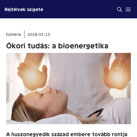
Kilépés
Me
Rejtélyek szigete
a
tartalomba
Ezotéria
2018-01-13
Ókori tudás: a bioenergetika
A huszonegyedik század embere tovább rontja