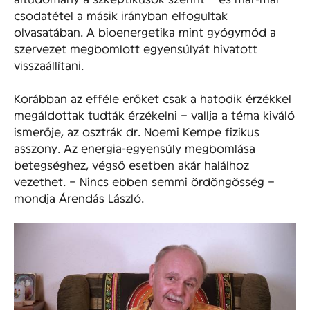
csodatétel a másik irányban elfogultak
olvasatában. A bioenergetika mint gyógymód a
szervezet megbomlott egyensúlyát hivatott
visszaállítani.
Korábban az efféle erőket csak a hatodik érzékkel
megáldottak tudták érzékelni – vallja a téma kiváló
ismerője, az osztrák dr. Noemi Kempe fizikus
asszony. Az energia-egyensúly megbomlása
betegséghez, végső esetben akár halálhoz
vezethet. – Nincs ebben semmi ördöngösség –
mondja Árendás László.