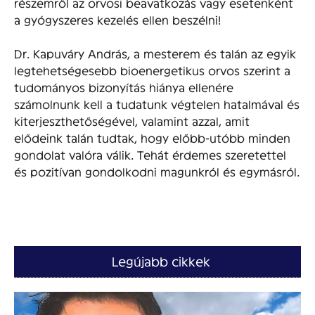
részemről az orvosi beavatkozás vagy esetenként
a gyógyszeres kezelés ellen beszélni!
Dr. Kapuváry András, a mesterem és talán az egyik
legtehetségesebb bioenergetikus orvos szerint a
tudományos bizonyítás hiánya ellenére
számolnunk kell a tudatunk végtelen hatalmával és
kiterjeszthetőségével, valamint azzal, amit
elődeink talán tudtak, hogy előbb-utóbb minden
gondolat valóra válik. Tehát érdemes szeretettel
és pozitívan gondolkodni magunkról és egymásról.
Legújabb cikkek