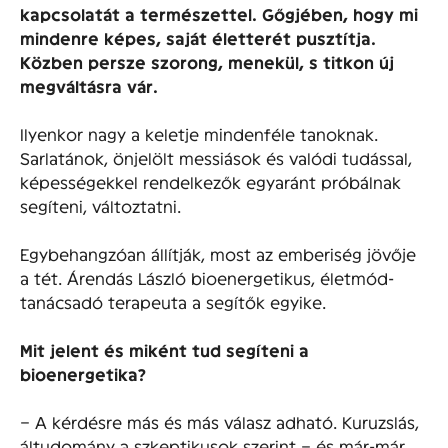
kapcsolatát a természettel. Gőgjében, hogy mi
mindenre képes, saját életterét pusztítja.
Közben persze szorong, menekül, s titkon új
megváltásra vár.
Ilyenkor nagy a keletje mindenféle tanoknak.
Sarlatánok, önjelölt messiások és valódi tudással,
képességekkel rendelkezők egyaránt próbálnak
segíteni, változtatni.
Egybehangzóan állítják, most az emberiség jövője
a tét. Árendás László bioenergetikus, életmód-
tanácsadó terapeuta a segítők egyike.
Mit jelent és miként tud segíteni a
bioenergetika?
– A kérdésre más és más válasz adható. Kuruzslás,
áltudomány a szkeptikusok szerint – és már-már