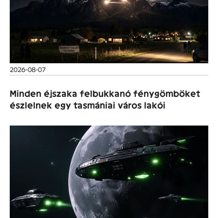
2026-08-07
Minden éjszaka felbukkanó fénygömböket
észlelnek egy tasmániai város lakói