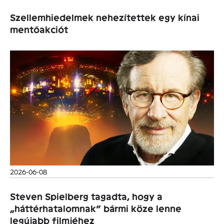
Szellemhiedelmek nehezítettek egy kínai
mentőakciót
2026-06-08
Steven Spielberg tagadta, hogy a
„háttérhatalomnak” bármi köze lenne
legújabb filmjéhez