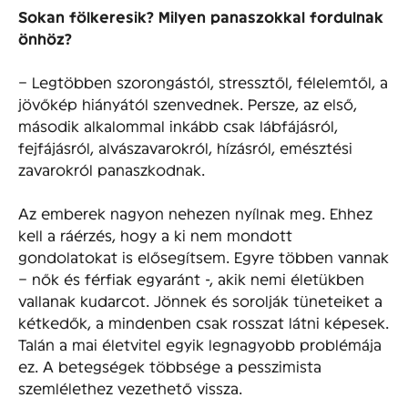
Sokan fölkeresik? Milyen panaszokkal fordulnak
önhöz?
– Legtöbben szorongástól, stressztől, félelemtől, a
jövőkép hiányától szenvednek. Persze, az első,
második alkalommal inkább csak lábfájásról,
fejfájásról, alvászavarokról, hízásról, emésztési
zavarokról panaszkodnak.
Az emberek nagyon nehezen nyílnak meg. Ehhez
kell a ráérzés, hogy a ki nem mondott
gondolatokat is elősegítsem. Egyre többen vannak
– nők és férfiak egyaránt -, akik nemi életükben
vallanak kudarcot. Jönnek és sorolják tüneteiket a
kétkedők, a mindenben csak rosszat látni képesek.
Talán a mai életvitel egyik legnagyobb problémája
ez. A betegségek többsége a pesszimista
szemlélethez vezethető vissza.