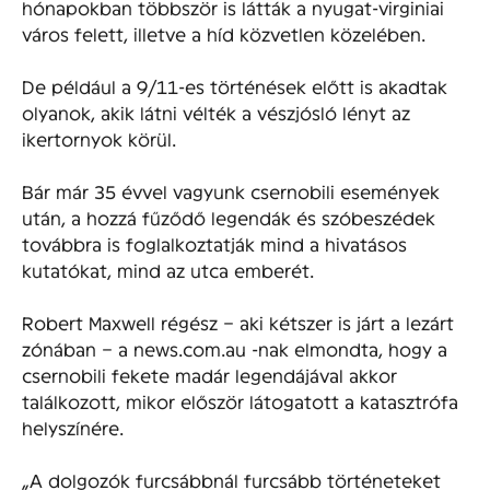
hónapokban többször is látták a nyugat-virginiai
város felett, illetve a híd közvetlen közelében.
De például a 9/11-es történések előtt is akadtak
olyanok, akik látni vélték a vészjósló lényt az
ikertornyok körül.
Bár már 35 évvel vagyunk csernobili események
után, a hozzá fűződő legendák és szóbeszédek
továbbra is foglalkoztatják mind a hivatásos
kutatókat, mind az utca emberét.
Robert Maxwell régész – aki kétszer is járt a lezárt
zónában – a news.com.au -nak elmondta, hogy a
csernobili fekete madár legendájával akkor
találkozott, mikor először látogatott a katasztrófa
helyszínére.
„A dolgozók furcsábbnál furcsább történeteket