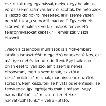
osztottak meg egymással, melyek egy hatalmas,
vörös szemű szárnyas lényről szóltak. De még azok
is ijesztő dolgokról meséltek, akik személyesen
nem látták a „csernobili madarat”. Egyeseknek
szörnyű rémálmaik voltak, mások fenyegető
telefonhívásokat kaptak.” – emlékszik vissza
Maxwell.
„Vajon a csernobili munkások is a Molyembert
látták a katasztrófát megelőző napokban? Nos, ezt
már igen nehéz lenne kideríteni. Egy tipikusan
olyan esetről van szó, amit azért is nehéz
bizonyítani, mert a szemtanúk, akiktől a
beszámolók származnak, már nincsenek az élők
sorában. Nem készültek se hivatalos jelentések, se
fényképek, így legfeljebb csak a másod- vagy
harmadkézből származó történetekre
hagyatkozhatunk.” – véli a kutató.