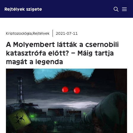
Kilépés
Me
Rejtélyek szigete
a
tartalomba
Kriptozoológia
,
Rejtélyek
2021-07-11
A Molyembert látták a csernobili
katasztrófa előtt? – Máig tartja
magát a legenda