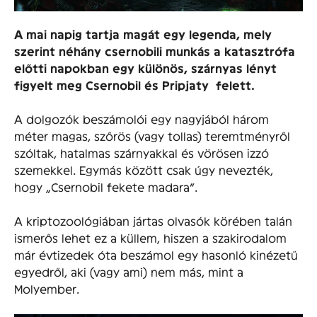
A mai napig tartja magát egy legenda, mely
szerint néhány csernobili munkás a katasztrófa
előtti napokban egy különös, szárnyas lényt
figyelt meg Csernobil és Pripjaty felett.
A dolgozók beszámolói egy nagyjából három
méter magas, szőrös (vagy tollas) teremtményről
szóltak, hatalmas szárnyakkal és vörösen izzó
szemekkel. Egymás között csak úgy nevezték,
hogy „Csernobil fekete madara”.
A kriptozoológiában jártas olvasók körében talán
ismerős lehet ez a küllem, hiszen a szakirodalom
már évtizedek óta beszámol egy hasonló kinézetű
egyedről, aki (vagy ami) nem más, mint a
Molyember.