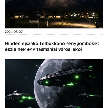
2026-08-07
Minden éjszaka felbukkanó fénygömböket
észlelnek egy tasmániai város lakói