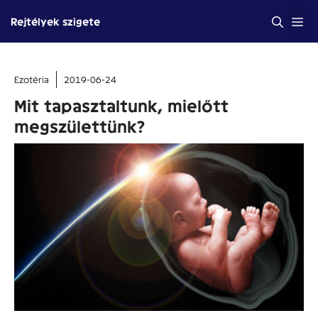
Kilépés
Me
Rejtélyek szigete
a
tartalomba
Ezotéria
2019-06-24
Mit tapasztaltunk, mielőtt
megszülettünk?