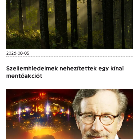
2026-08-05
Szellemhiedelmek nehezítettek egy kínai
mentőakciót