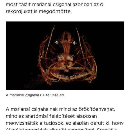
most talált marianai csigahal azonban az ő
rekordjukat is megdöntötte.
A marianai csigahal CT-felvételen.
A marianai csigahalnak mind az örökítőanyagát,
mind az anatómiai felépítését alaposan
megvizsgálták a tudósok, ez alapján derült ki, hogy
új mélytengeri fajt sikerült azonosítani. Speciális