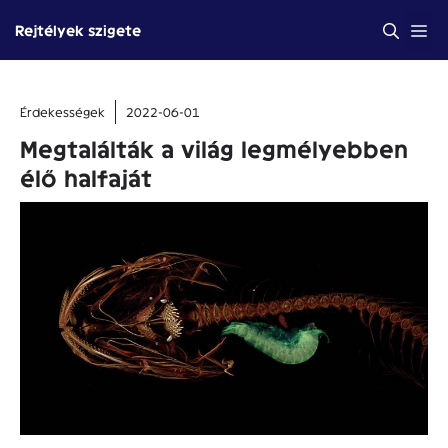
Kilépés
Me
Rejtélyek szigete
a
tartalomba
Érdekességek
2022-06-01
Megtalálták a világ legmélyebben
élő halfaját