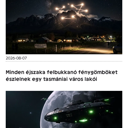
2026-08-07
Minden éjszaka felbukkanó fénygömböket
észlelnek egy tasmániai város lakói