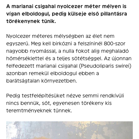
A marianai csigahal nyolcezer méter mélyen is
vígan elboldogul, pedig külseje első pillantásra
törékenynek tűnik.
Nyolcezer méteres mélységben az élet nem
egyszerű. Meg kell birkózni a felszíninél 800-szor
nagyobb nyomással, a nulla fokot alig meghaladó
hőmérséklettel és a teljes sötétséggel. Az újonnan
felfedezett marianai csigahal (Pseudoliparis swirei)
azonban remekül elboldogul ebben a
barátságtalan környezetben.
Pedig testfelépítésüket nézve semmi rendkívüli
nincs bennük, sőt, egyenesen törékeny kis
teremtményeknek tűnnek.