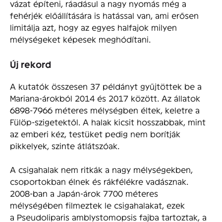
vázat építeni, ráadásul a nagy nyomás még a
fehérjék előállítására is hatással van, ami erősen
limitálja azt, hogy az egyes halfajok milyen
mélységeket képesek meghódítani.
Új rekord
A kutatók összesen 37 példányt gyűjtöttek be a
Mariana-árokból 2014 és 2017 között. Az állatok
6898-7966 méteres mélységben éltek, keletre a
Fülöp-szigetektől. A halak kicsit hosszabbak, mint
az emberi kéz, testüket pedig nem borítják
pikkelyek, szinte átlátszóak.
A csigahalak nem ritkák a nagy mélységekben,
csoportokban élnek és rákfélékre vadásznak.
2008-ban a Japán-árok 7700 méteres
mélységében filmeztek le csigahalakat, ezek
a Pseudoliparis amblystomopsis fajba tartoztak, a