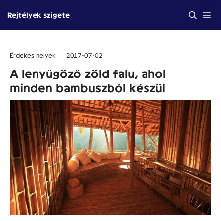
Kilépés
Me
Rejtélyek szigete
a
tartalomba
Érdekes helyek
2017-07-02
A lenyűgöző zöld falu, ahol
minden bambuszból készül