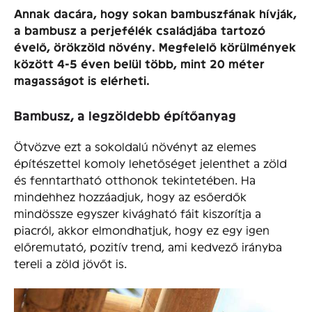
Annak dacára, hogy sokan bambuszfának hívják,
a bambusz a perjefélék családjába tartozó
évelő, örökzöld növény. Megfelelő körülmények
között 4-5 éven belül több, mint 20 méter
magasságot is elérheti.
Bambusz, a legzöldebb építőanyag
Ötvözve ezt a sokoldalú növényt az elemes
építészettel komoly lehetőséget jelenthet a zöld
és fenntartható otthonok tekintetében. Ha
mindehhez hozzáadjuk, hogy az esőerdők
mindössze egyszer kivágható fáit kiszorítja a
piacról, akkor elmondhatjuk, hogy ez egy igen
előremutató, pozitív trend, ami kedvező irányba
tereli a zöld jövőt is.