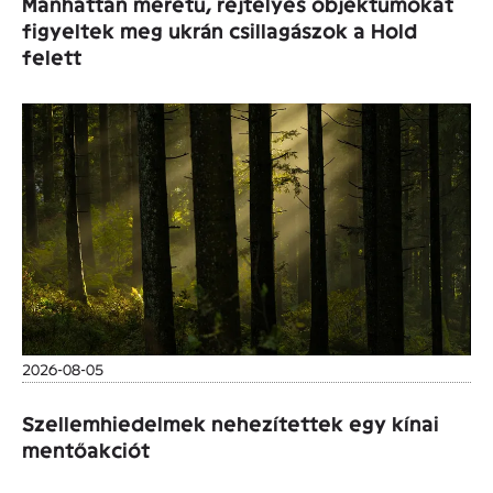
Manhattan méretű, rejtélyes objektumokat
figyeltek meg ukrán csillagászok a Hold
felett
2026-08-05
Szellemhiedelmek nehezítettek egy kínai
mentőakciót