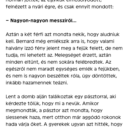
felnézett a nyári égre, és csak ennyit mondott:
– Nagyon-nagyon messziről…
Aztán a két férfi azt mondta nekik, hogy aludniuk
kell. Bernard még emlékszik arra is, hogy valami
halvány izzó fény jelent meg a fejük felett, de nem
tudja, mi lehetett az. Melegséget érzett, aztán
minden eltűnt, és nem sokára felébredtek. Az
egészről nem maradt egységes emlék a fejükben,
és nem is nagyon beszéltek róla, úgy döntöttek,
inkább hazamennek teázni.
Lent a domb alján találkoztak egy pásztorral, aki
kérdezte tőlük, hogy mi a nevük. Amikor
megmondták, a pásztor azt mondta, hogy
siessenek haza, mert otthon már aggódó rokonok
hada várja őket. A gyerekek ugyan azt hitték, hogy