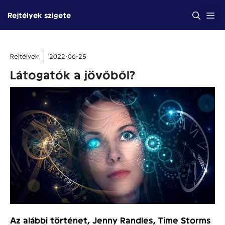
Kilépés
Me
Rejtélyek szigete
a
tartalomba
Rejtélyek
2022-06-25
Látogatók a jövőből?
Az alábbi történet, Jenny Randles, Time Storms