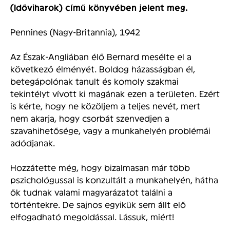
(Időviharok) című könyvében jelent meg.
Pennines (Nagy-Britannia), 1942
Az Észak-Angliában élő Bernard mesélte el a
következő élményét. Boldog házasságban él,
betegápolónak tanult és komoly szakmai
tekintélyt vívott ki magának ezen a területen. Ezért
is kérte, hogy ne közöljem a teljes nevét, mert
nem akarja, hogy csorbát szenvedjen a
szavahihetősége, vagy a munkahelyén problémái
adódjanak.
Hozzátette még, hogy bizalmasan már több
pszichológussal is konzultált a munkahelyén, hátha
ők tudnak valami magyarázatot találni a
történtekre. De sajnos egyikük sem állt elő
elfogadható megoldással. Lássuk, miért!