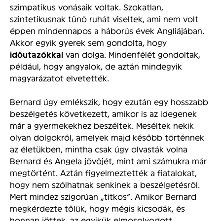
szimpatikus vonásaik voltak. Szokatlan,
szintetikusnak tűnő ruhát viseltek, ami nem volt
éppen mindennapos a háborús évek Angliájában.
Akkor egyik gyerek sem gondolta, hogy
időutazókkal
van dolga. Mindenfélét gondoltak,
például, hogy angyalok, de aztán mindegyik
magyarázatot elvetették.
Bernard úgy emlékszik, hogy ezután egy hosszabb
beszélgetés következett, amikor is az idegenek
már a gyermekekhez beszéltek. Meséltek nekik
olyan dolgokról, amelyek majd később történnek
az életükben, mintha csak úgy olvasták volna
Bernard és Angela jövőjét, mint ami számukra már
megtörtént. Aztán figyelmeztették a fiatalokat,
hogy nem szólhatnak senkinek a beszélgetésről.
Mert mindez szigorúan „titkos”. Amikor Bernard
megkérdezte tőlük, hogy mégis kicsodák, és
honnan jöttek, az egyikük elmosolyodott,