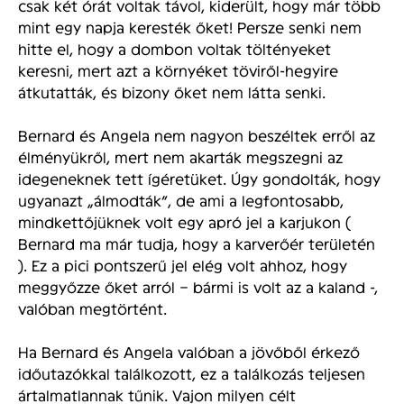
csak két órát voltak távol, kiderült, hogy már több
mint egy napja keresték őket! Persze senki nem
hitte el, hogy a dombon voltak töltényeket
keresni, mert azt a környéket töviről-hegyire
átkutatták, és bizony őket nem látta senki.
Bernard és Angela nem nagyon beszéltek erről az
élményükről, mert nem akarták megszegni az
idegeneknek tett ígéretüket. Úgy gondolták, hogy
ugyanazt „álmodták”, de ami a legfontosabb,
mindkettőjüknek volt egy apró jel a karjukon (
Bernard ma már tudja, hogy a karverőér területén
). Ez a pici pontszerű jel elég volt ahhoz, hogy
meggyőzze őket arról – bármi is volt az a kaland -,
valóban megtörtént.
Ha Bernard és Angela valóban a jövőből érkező
időutazókkal találkozott, ez a találkozás teljesen
ártalmatlannak tűnik. Vajon milyen célt