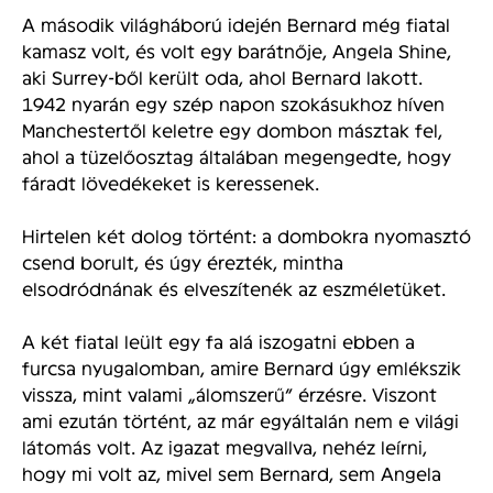
A második világháború idején Bernard még fiatal
kamasz volt, és volt egy barátnője, Angela Shine,
aki Surrey-ből került oda, ahol Bernard lakott.
1942 nyarán egy szép napon szokásukhoz híven
Manchestertől keletre egy dombon másztak fel,
ahol a tüzelőosztag általában megengedte, hogy
fáradt lövedékeket is keressenek.
Hirtelen két dolog történt: a dombokra nyomasztó
csend borult, és úgy érezték, mintha
elsodródnának és elveszítenék az eszméletüket.
A két fiatal leült egy fa alá iszogatni ebben a
furcsa nyugalomban, amire Bernard úgy emlékszik
vissza, mint valami „álomszerű” érzésre. Viszont
ami ezután történt, az már egyáltalán nem e világi
látomás volt. Az igazat megvallva, nehéz leírni,
hogy mi volt az, mivel sem Bernard, sem Angela