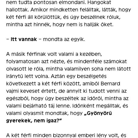
nem tudta pontosan elmondani. Hangokat
hallottak. Amikor mindketten felálltak, látták, hogy
két férfi áll körülöttük, és úgy beszélnek róluk,
mintha azt hinnék, hogy nem is hallják őket.
–
Itt vannak
– mondta az egyik.
A másik férfinak volt valami a kezében,
folyamatosan azt nézte, és mindenféle számokat
olvasott le róla, mintha valamilyen soha nem látott
iránytű lett volna. Aztán egy beszélgetés
következett a két férfi között, amiből Bernard
vajmi keveset értett, de annyit ki tudott venni az
egészből, hogy úgy beszéltek az időről, mintha az
valami bejárható táj lenne. Időnként megálltak, és
valami olyasmit mondtak, hogy
„Gyönyörű
gyerekek, nem igaz?”
A két férfi minden bizonnyal emberi lény volt, és