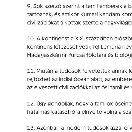
9. Sok szerző szerint a tamil emberek a b
tartoznak, és amikor Kumari Kandam kont
civilizációkat alkottak szerte a nagyvilág
10. A kontinenst a XIX. században előszö
kontinens létezését vetik fel Lemúria néve
Madagaszkárnál furcsa földtani és biológ
11. Miután a tudósok felvetették annak 
rejtőzhet az indiai óceán alatt, az embe
az elveszett civilizációkkal az ősi tamil é
12. Úgy gondolják, hogy a tamilok őseine
hatalmas katasztrófa elnyelte volna a szá
13. Azonban a modern tudósok azzal érve