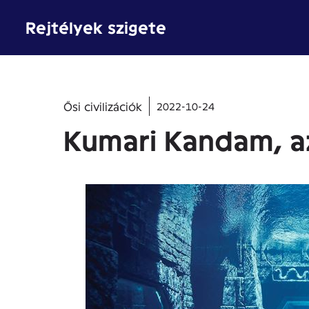
Kilépés
Rejtélyek szigete
a
tartalomba
Ősi civilizációk
2022-10-24
Kumari Kandam, az