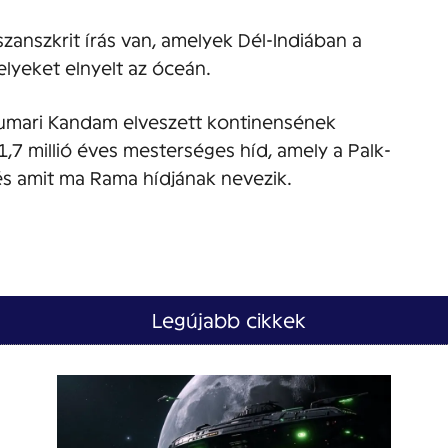
zanszkrit írás van, amelyek Dél-Indiában a
elyeket elnyelt az óceán.
Kumari Kandam elveszett kontinensének
1,7 millió éves mesterséges híd, amely a Palk-
és amit ma Rama hídjának nevezik.
Legújabb cikkek