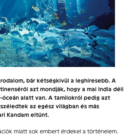
irodalom, bár kétségkívül a leghíresebb. A
inenséről azt mondják, hogy a mai India déli
-óceán alatt van. A tamilokról pedig azt
tszéledtek az egész világban és más
ari Kandam eltűnt.
izációk miatt sok embert érdekel a történelem.