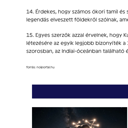
14. Érdekes, hogy számos ókori tamil és s
legendás elveszett földekről szólnak, am
15. Egyes szerzők azzal érvelnek, hogy 
létezésére az egyik legjobb bizonyíték a 
szorosban, az Indiai-óceánban található 
forrás: noiportal.hu