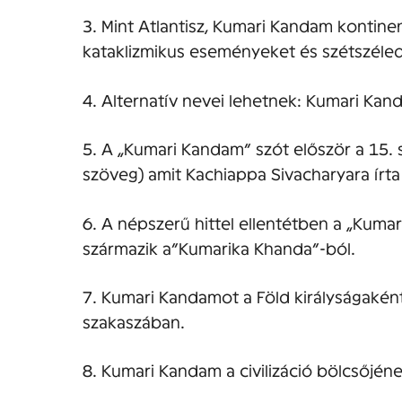
3. Mint Atlantisz, Kumari Kandam kontinen
kataklizmikus eseményeket és szétszéle
4. Alternatív nevei lehetnek: Kumari Ka
5. A „Kumari Kandam” szót először a 15. 
szöveg) amit Kachiappa Sivacharyara írta
6. A népszerű hittel ellentétben a „Kuma
származik a”Kumarika Khanda”-ból.
7. Kumari Kandamot a Föld királyságaké
szakaszában.
8. Kumari Kandam a civilizáció bölcsőjén