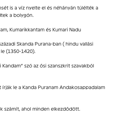
sét is a víz nyelte el és néhányán túlélték a
dtek a bolygón.
ndam, Kumarikkantam és Kumari Nadu
századi Skanda Purana-ban ( hindu vallási
 le (1350-1420).
ri Kandam” szó az ősi szanszkrit szavakból
nt írják le a Kanda Puranam Andakosappadalam
ek számít, ahol minden elkezdődött.