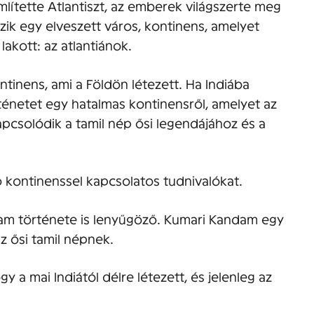
mlítette Atlantiszt, az emberek világszerte meg
zik egy elveszett város, kontinens, amelyet
 lakott: az atlantiánok.
tinens, ami a Földön létezett. Ha Indiába
ténetet egy hatalmas kontinensről, amelyet az
apcsolódik a tamil nép ősi legendájához és a
kontinenssel kapcsolatos tudnivalókat.
ndam története is lenyűgöző. Kumari Kandam egy
az ősi tamil népnek.
y a mai Indiától délre létezett, és jelenleg az