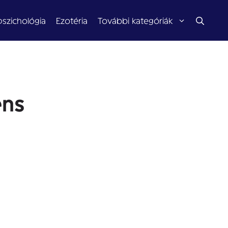
pszichológia
Ezotéria
További kategóriák
ens