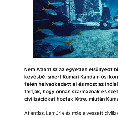
Nem Atlantisz az egyetlen elsüllyedt b
kevésbé ismert Kumari Kandam ősi kont
felén helyezkedett el és most az Indiai
tartják, hogy onnan származnak és szé
civilizációkat hoztak létre, miután Kum
Atlantisz, Lemúria és más elveszett civil