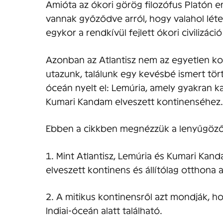
Amióta az ókori görög filozófus Platón e
vannak győződve arról, hogy valahol léte
egykor a rendkívül fejlett ókori civilizáció
Azonban az Atlantisz nem az egyetlen kon
utazunk, találunk egy kevésbé ismert tör
óceán nyelt el: Lemúria, amely gyakran k
Kumari Kandam elveszett kontinenséhez.
Ebben a cikkben megnézzük a lenyűgöző 
1. Mint Atlantisz, Lemúria és Kumari Ka
elveszett kontinens és állítólag otthona 
2. A mitikus kontinensről azt mondják, hog
Indiai-óceán alatt található.