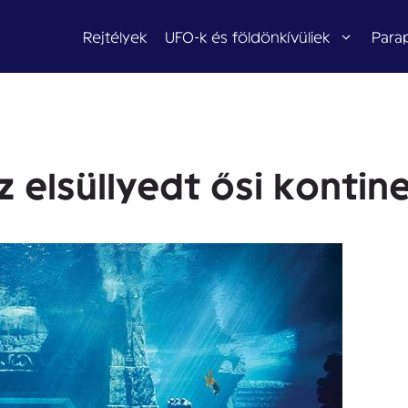
Rejtélyek
UFO-k és földönkívüliek
Para
 elsüllyedt ősi kontin