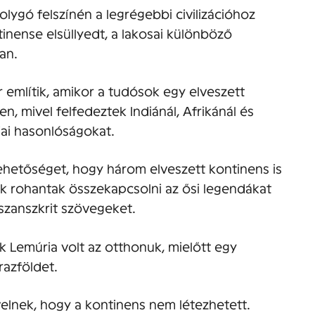
olygó felszínén a legrégebbi civilizációhoz
inense elsüllyedt, a lakosai különböző
ban.
r említik, amikor a tudósok egy elveszett
n, mivel felfedeztek Indiánál, Afrikánál és
iai hasonlóságokat.
lehetőséget, hogy három elveszett kontinens is
rek rohantak összekapcsolni az ősi legendákat
s szanszkrit szövegeket.
k Lemúria volt az otthonuk, mielőtt egy
razföldet.
lnek, hogy a kontinens nem létezhetett.