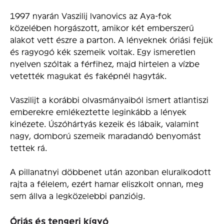
1997 nyarán Vaszilij Ivanovics az Aya-fok
közelében horgászott, amikor két emberszerű
alakot vett észre a parton. A lényeknek óriási fejük
és ragyogó kék szemeik voltak. Egy ismeretlen
nyelven szóltak a férfihez, majd hirtelen a vízbe
vetették magukat és faképnél hagyták.
Vaszilijt a korábbi olvasmányaiból ismert atlantiszi
emberekre emlékeztette leginkább a lények
kinézete. Úszóhártyás kezeik és lábaik, valamint
nagy, domború szemeik maradandó benyomást
tettek rá.
A pillanatnyi döbbenet után azonban eluralkodott
rajta a félelem, ezért hamar eliszkolt onnan, meg
sem állva a legközelebbi panzióig.
Óriás és tengeri kígyó