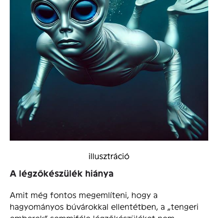
illusztráció
A légzőkészülék hiánya
Amit még fontos megemlíteni, hogy a
hagyományos búvárokkal ellentétben, a „tengeri
emberek” semmiféle légzőkészüléket nem