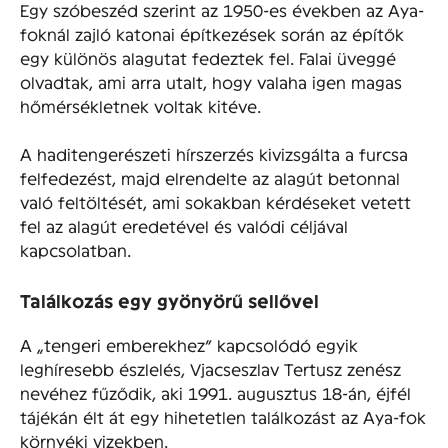
Egy szóbeszéd szerint az 1950-es években az Aya-
foknál zajló katonai építkezések során az építők
egy különös alagutat fedeztek fel. Falai üveggé
olvadtak, ami arra utalt, hogy valaha igen magas
hőmérsékletnek voltak kitéve.
A haditengerészeti hírszerzés kivizsgálta a furcsa
felfedezést, majd elrendelte az alagút betonnal
való feltöltését, ami sokakban kérdéseket vetett
fel az alagút eredetével és valódi céljával
kapcsolatban.
Találkozás egy gyönyörű sellővel
A „tengeri emberekhez” kapcsolódó egyik
leghíresebb észlelés, Vjacseszlav Tertusz zenész
nevéhez fűződik, aki 1991. augusztus 18-án, éjfél
tájékán élt át egy hihetetlen találkozást az Aya-fok
környéki vizekben.