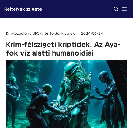
Kilépés
Me
Rejtélyek szigete
a
tartalomba
Kriptozoológia
,
UFO-k és földönkívüliek
2024-06-24
Krím-félszigeti kriptidek: Az Aya-
fok víz alatti humanoidjai