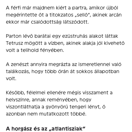
A férfi már majdnem kiért a partra, amikor újból
megérintette őt a titokzatos „sellő”, akinek arcán
ekkor már csalódottság látszódott.
Parton lévő barátai egy ezüstruhás alakot láttak
Tetrusz mögött a vízben, akinek alakja jól kivehető
volt a telihold fényében.
A zenészt annyira megrázta az ismeretlennel való
találkozás, hogy több órán át sokkos állapotban
volt.
Később, félelmei ellenére mégis visszament a
helyszínre, annak reményében, hogy
viszontláthatja a gyönyörű tengeri lényt, ő
azonban nem mutatkozott többé.
A horgász és az „atlantisziak”