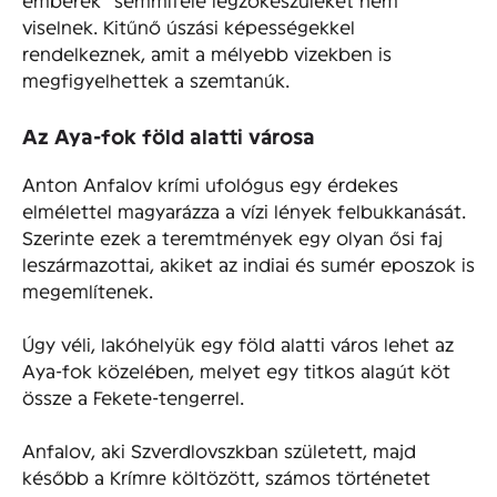
viselnek. Kitűnő úszási képességekkel
rendelkeznek, amit a mélyebb vizekben is
megfigyelhettek a szemtanúk.
Az Aya-fok föld alatti városa
Anton Anfalov krími ufológus egy érdekes
elmélettel magyarázza a vízi lények felbukkanását.
Szerinte ezek a teremtmények egy olyan ősi faj
leszármazottai, akiket az indiai és sumér eposzok is
megemlítenek.
Úgy véli, lakóhelyük egy föld alatti város lehet az
Aya-fok közelében, melyet egy titkos alagút köt
össze a Fekete-tengerrel.
Anfalov, aki Szverdlovszkban született, majd
később a Krímre költözött, számos történetet