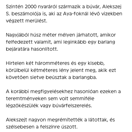
Szintén 2000 nyaráról származik a búvár, Alekszej
S. beszámolója is, aki az Aya-foknál lévő vizekben
végzett merülést.
Nagyjából húsz méter mélyen járhatott, amikor
felfedezett valamit, ami leginkább egy barlang
bejáratára hasonlított.
Hirtelen két háromméteres és egy kisebb,
körülbelül kétméteres lény jelent meg, akik ezt
követően sietve beúsztak a barlangba.
A korábbi megfigyelésekhez hasonlóan ezeken a
teremtményeken sem volt semmiféle
légzőkészülék vagy búvárfelszerelés.
Alekszejt nagyon megrémítették a látottak, és
szélsebesen a felszínre úszott.