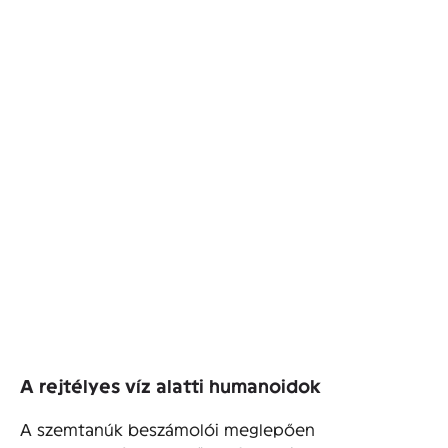
A rejtélyes víz alatti humanoidok
A szemtanúk beszámolói meglepően