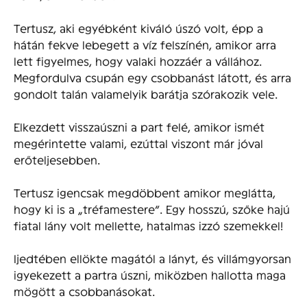
Tertusz, aki egyébként kiváló úszó volt, épp a
hátán fekve lebegett a víz felszínén, amikor arra
lett figyelmes, hogy valaki hozzáér a vállához.
Megfordulva csupán egy csobbanást látott, és arra
gondolt talán valamelyik barátja szórakozik vele.
Elkezdett visszaúszni a part felé, amikor ismét
megérintette valami, ezúttal viszont már jóval
erőteljesebben.
Tertusz igencsak megdöbbent amikor meglátta,
hogy ki is a „tréfamestere”. Egy hosszú, szőke hajú
fiatal lány volt mellette, hatalmas izzó szemekkel!
Ijedtében ellökte magától a lányt, és villámgyorsan
igyekezett a partra úszni, miközben hallotta maga
mögött a csobbanásokat.