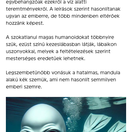
egybehangzóak ezekről a víz alatti
teremtményekről. A leírások szerint hasonlítanak
ugyan az emberre, de több mindenben eltérőek
hozzánk képest.
A szokatlanul magas humanoidokat többnyire
szűk, ezüst színű kezeslábasban látják, lábaikon
uszonyokkal, melyek a feltételezések szerint
mesterséges eredetűek lehetnek.
Legszembetűnőbb vonásuk a hatalmas, mandula
alakú kék szemük, ami nem hasonlít semmilyen
emberi szemre.