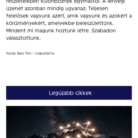
részleteikben különböznek egymástól. A lényegi
üzenet azonban mindig ugyanaz: Teljesen
felelősek vagyunk azért, amik vagyunk és azokért a
körülményekért, amelyekbe beleszülettünk.
Mindent mi magunk hoztunk létre. Szabadon
választottunk.
forrás: Bars Timi – noiportal.hu
Legújabb cikkek