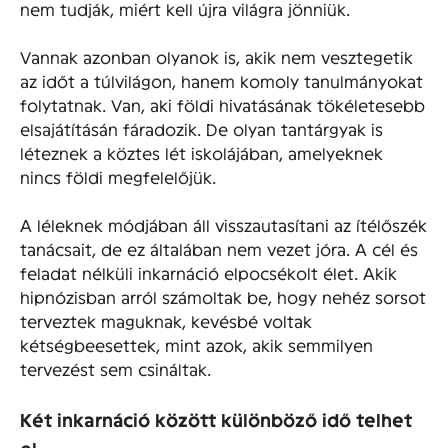
nem tudják, miért kell újra világra jönniük.
Vannak azonban olyanok is, akik nem vesztegetik
az időt a túlvilágon, hanem komoly tanulmányokat
folytatnak. Van, aki földi hivatásának tökéletesebb
elsajátításán fáradozik. De olyan tantárgyak is
léteznek a köztes lét iskolájában, amelyeknek
nincs földi megfelelőjük.
A léleknek módjában áll visszautasítani az ítélőszék
tanácsait, de ez általában nem vezet jóra. A cél és
feladat nélküli inkarnáció elpocsékolt élet. Akik
hipnózisban arról számoltak be, hogy nehéz sorsot
terveztek maguknak, kevésbé voltak
kétségbeesettek, mint azok, akik semmilyen
tervezést sem csináltak.
Két inkarnáció között különböző idő telhet