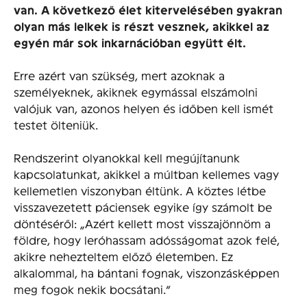
van. A következő élet kitervelésében gyakran
olyan más lelkek is részt vesznek, akikkel az
egyén már sok inkarnációban együtt élt.
Erre azért van szükség, mert azoknak a
személyeknek, akiknek egymással elszámolni
valójuk van, azonos helyen és időben kell ismét
testet ölteniük.
Rendszerint olyanokkal kell megújítanunk
kapcsolatunkat, akikkel a múltban kellemes vagy
kellemetlen viszonyban éltünk. A köztes létbe
visszavezetett páciensek egyike így számolt be
döntéséről: „Azért kellett most visszajönnöm a
földre, hogy leróhassam adósságomat azok felé,
akikre nehezteltem előző életemben. Ez
alkalommal, ha bántani fognak, viszonzásképpen
meg fogok nekik bocsátani.”