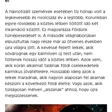
el
A hipnotizált személyek esetében tíz hónap volt a
legkevesebb és nyolcszáz év a legtöbb. Korunkban
egyre rövidebb a köztes létben töltött idő két
inkarnáció között. Ez magyarázza Földünk
túlnépesedését is. A második világháborúban
elpusztultak nagy része már az ötvenes években
újra világra jött. A kevéssé fejlett lelkek, akik
sóvárognak egy bármilyen új test után, nem
töltenek hosszú időt a köztes létben. Azok sem,
akik korán alkalmat találnak földi cselekedeteik
karmikus jóvátételére. Hosszabb ideig azok a
lelkek maradnak, akik nagyon alaposan fel akarnak
készülni a következő földi életre. Vagy azok, akik
túlságosan mélyen „alszanak” ahhoz, hogy újra
megszülessenek.