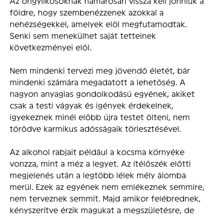
Az öngyilkosoknak hamarosan vissza kell jönniük a
földre, hogy szembenézzenek azokkal a
nehézségekkel, amelyek elöl megfutamodtak.
Senki sem menekülhet saját tetteinek
következményei elől.
Nem mindenki tervezi meg jövendő életét, bár
mindenki számára megadatott a lehetőség. A
nagyon anyagias gondolkodású egyének, akiket
csak a testi vágyak és igények érdekelnek,
igyekeznek minél előbb újra testet ölteni, nem
törődve karmikus adósságaik törlesztésével.
Az alkohol rabjait például a kocsma környéke
vonzza, mint a méz a legyet. Az ítélőszék előtti
megjelenés után a legtöbb lélek mély álomba
merül. Ezek az egyének nem emlékeznek semmire,
nem terveznek semmit. Majd amikor felébrednek,
kényszerítve érzik magukat a megszületésre, de