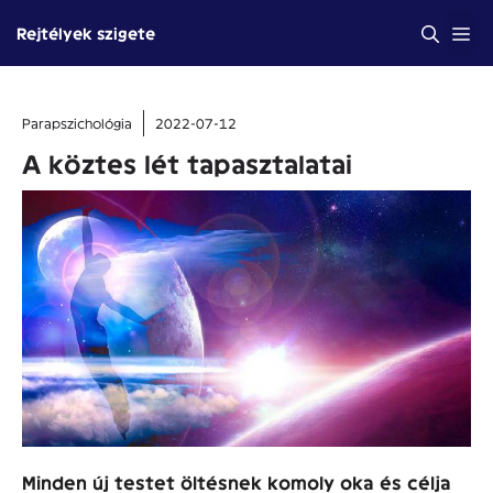
Kilépés
Me
Rejtélyek szigete
a
tartalomba
Parapszichológia
2022-07-12
A köztes lét tapasztalatai
Minden új testet öltésnek komoly oka és célja