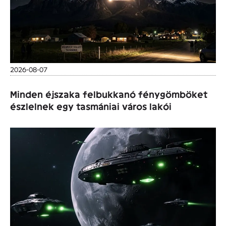
2026-08-07
Minden éjszaka felbukkanó fénygömböket
észlelnek egy tasmániai város lakói