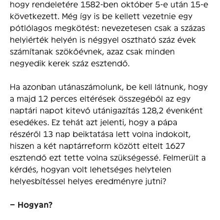
hogy rendeletére 1582-ben október 5-e után 15-e
következett. Még így is be kellett vezetnie egy
pótlólagos megkötést: nevezetesen csak a százas
helyiérték helyén is néggyel osztható száz évek
számítanak szökőévnek, azaz csak minden
negyedik kerek száz esztendő.
Ha azonban utánaszámolunk, be kell látnunk, hogy
a majd 12 perces eltérések összegéből az egy
naptári napot kitevő utánigazítás 128,2 évenként
esedékes. Ez tehát azt jelenti, hogy a pápa
részéről 13 nap beiktatása lett volna indokolt,
hiszen a két naptárreform között eltelt 1627
esztendő ezt tette volna szükségessé. Felmerült a
kérdés, hogyan volt lehetséges helytelen
helyesbítéssel helyes eredményre jutni?
– Hogyan?