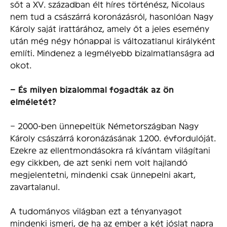
sőt a XV. században élt híres történész, Nicolaus
nem tud a császárrá koronázásról, hasonIóan Nagy
Károly saját irattárához, amely őt a jeles esemény
után még négy hónappal is változatlanul királyként
említi. Mindenez a legmélyebb bizalmatlanságra ad
okot.
– És milyen bizalommal fogadták az ön
elméletét?
– 2000-ben ünnepeltük Németországban Nagy
Károly császárrá koronázásának 1200. évfordulóját.
Ezekre az ellentmondásokra rá kívántam világítani
egy cikkben, de azt senki nem volt hajlandó
megjelentetni, mindenki csak ünnepelni akart,
zavartalanul.
A tudományos világban ezt a tényanyagot
mindenki ismeri, de ha az ember a két jóslat napra