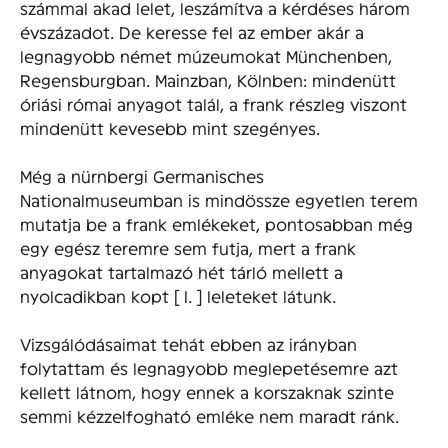
számmal akad lelet, leszámítva a kérdéses három
évszázadot. De keresse fel az ember akár a
legnagyobb német múzeumokat Münchenben,
Regensburgban. Mainzban, Kölnben: mindenütt
óriási római anyagot talál, a frank részleg viszont
mindenütt kevesebb mint szegényes.
Még a nürnbergi Germanisches
Nationalmuseumban is mindössze egyetlen terem
mutatja be a frank emlékeket, pontosabban még
egy egész teremre sem futja, mert a frank
anyagokat tartalmazó hét tárló mellett a
nyolcadikban kopt [ I. ] leleteket látunk.
Vizsgálódásaimat tehát ebben az irányban
folytattam és legnagyobb meglepetésemre azt
kellett látnom, hogy ennek a korszaknak szinte
semmi kézzelfogható emléke nem maradt ránk.