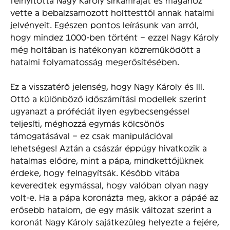
vette a bebalzsamozott holttesttől annak hatalmi
jelvényeit. Egészen pontos leírásunk van arról,
hogy mindez 1000-ben történt – ezzel Nagy Károly
még holtában is hatékonyan közreműködött a
hatalmi folyamatosság megerősítésében.
Ez a visszatérő jelenség, hogy Nagy Károly és III.
Ottó a különböző időszámítási modellek szerint
ugyanazt a próféciát ilyen egybecsengéssel
teljesíti, méghozzá egymás kölcsönös
támogatásával – ez csak manipulációval
lehetséges! Aztán a császár éppúgy hivatkozik a
hatalmas elődre, mint a pápa, mindkettőjüknek
érdeke, hogy felnagyítsák. Később vitába
keveredtek egymással, hogy valóban olyan nagy
volt-e. Ha a pápa koronázta meg, akkor a pápáé az
erősebb hatalom, de egy másik változat szerint a
koronát Nagy Károly sajátkezűleg helyezte a fejére,