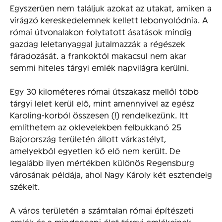
Egyszerűen nem találjuk azokat az utakat, amiken a
virágzó kereskedelemnek kellett lebonyolódnia. A
római útvonalakon folytatott ásatások mindig
gazdag leletanyaggal jutalmazzák a régészek
fáradozását. a frankoktól makacsul nem akar
semmi hiteles tárgyi emlék napvilágra kerülni.
Egy 30 kilométeres római útszakasz mellől több
tárgyi lelet kerül elő, mint amennyivel az egész
Karoling-korból összesen (!) rendelkezünk. Itt
említhetem az oklevelekben felbukkanó 25
Bajorország területén állott várkastélyt,
amelyekből egyetlen kő elő nem került. De
legalább ilyen mértékben különös Regensburg
városának példája, ahol Nagy Károly két esztendeig
székelt.
A város területén a számtalan római építészeti
emlék és a mindennapi élet tárgyi emlékeinek