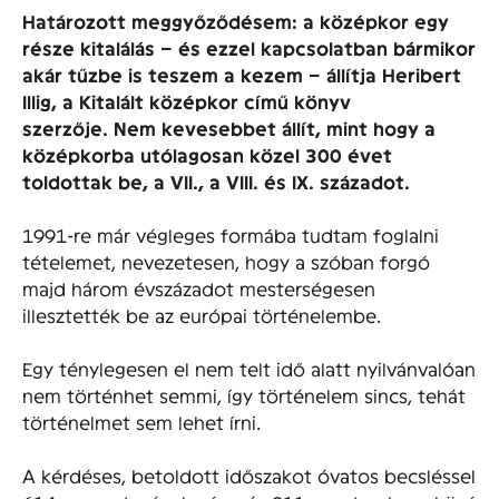
Határozott meggyőződésem: a középkor egy
része kitalálás – és ezzel kapcsolatban bármikor
akár tűzbe is teszem a kezem – állítja Heribert
Illig, a Kitalált középkor című könyv
szerzője.
Nem kevesebbet állít, mint hogy a
középkorba utólagosan közel 300 évet
toldottak be, a VII., a VIII. és IX. századot.
1991-re már végleges formába tudtam foglalni
tételemet, nevezetesen, hogy a szóban forgó
majd három évszázadot mesterségesen
illesztették be az európai történelembe.
Egy ténylegesen el nem telt idő alatt nyilvánvalóan
nem történhet semmi, így történelem sincs, tehát
történelmet sem lehet írni.
A kérdéses, betoldott időszakot óvatos becsléssel