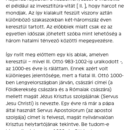
el például az invesztitúra-vitát [ II. ], hogy harcot ne
mondjak. Az így kialakult feszült viszony aztán
különböző szakaszokban két-háromszáz éven
keresztül tartott. Az előbbiek miatt csak ez az
egyetlen időszak jöhetett szóba mint lehetőség a
három hatalmi tényező közötti megegyezésre.
Így nyílt meg előttem egy kis ablak, amelyen
keresztül – mivel III. Ottó 983-1002-ig uralkodott -,
az 1000-es évre is ráláttam. Ennek azért volt
különleges jelentősége, mert a fiatal III. Ottó 1000-
ben Lengyelországban járván, császári címei (a
Földkerekség császára és a Rómaiak császára)
mellett magát Jézus Krisztus szolgájának (Servus
Jesu Christi) is nevezte. Egy évre rá már a pápa
által használt Servus Apostolorum (az apostol
szolgája) címet is felveszi, magát nyilvánvalóan
Krisztus helytartójának tekintve. Be tudom-e