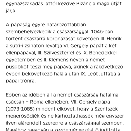
egyházszakadás. attól kezdve Bizánc a maga útját
járja.
A pápaság egyre határozottabban
szembehelyezkedik a császársággal. 1046-ban
történt császárrá koronázását követően III. Henrik
a sutri-i zsinaton leváltja VI. Gergely pápát a két
ellenpápával, III. Szilveszterrel és IX. Benedekkel
egyetemben és II. Klemens néven a német
püspököt teszi meg pápává, akinek a rákövetkező
évben bekövetkező halála után IX. Leót juttatja a
pápai trónra.
Ebben az időben áll a német császárság hatalma
csúcsán – Róma ellenében. VII. Gergely pápa
(1073-1085) mindent elkövet, hogy a Szentszék
megerősödjék és ne kárhoztathassék még egyszer
ilyen alárendelt szerepre a császársággal szemben.
Magához ragadván a kezdeményezést ő indította