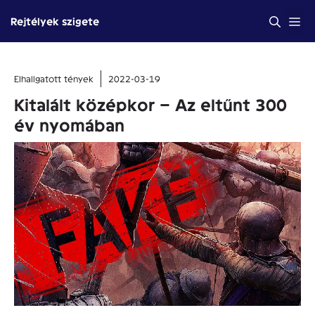
Kilépés
Me
Rejtélyek szigete
a
tartalomba
Elhallgatott tények
2022-03-19
Kitalált középkor – Az eltűnt 300
év nyomában