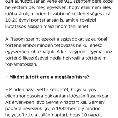
614 augusztusának vége és 911 szeptembere közé
helyeztem be, megjegyezvén, hogy ezek nem éles
időhatárok, minden további nélkül lehetséges akár
10-20 évnyi pontatlanság is, amit a további
kutatások alapján majd finomítani lehet.
Állításom szerint ezeket a századokat az európai
történelemből minden tétovázás nélkül egész
egyszerűen kihúzhatjuk. A két végpont egymáshoz
történő illesztésével pedig helyreáll a történelmi
folyamatosság.
– Miként jutott erre a megállapításra?
– Minden azzal vette kezdetét, hogy súlyos
ellentmondásokra bukkantam időszámításunkban.
Az érvényben lévő Gergely-naptárt XIII. Gergely
pápáról nevezzük így; ő 1582-ben oly módon
helyesbítette a Julián-naptárt, hogy 10 napot,