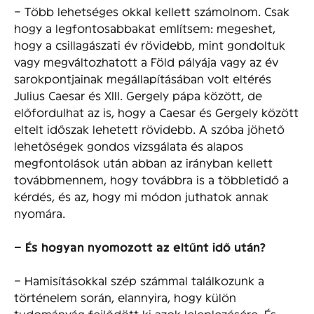
– Több lehetséges okkal kellett számolnom. Csak
hogy a legfontosabbakat említsem: megeshet,
hogy a csillagászati év rövidebb, mint gondoltuk
vagy megváltozhatott a Föld pályája vagy az év
sarokpontjainak megállapításában volt eltérés
Julius Caesar és XIII. Gergely pápa között, de
előfordulhat az is, hogy a Caesar és Gergely között
eltelt időszak lehetett rövidebb. A szóba jöhető
lehetőségek gondos vizsgálata és alapos
megfontolások után abban az irányban kellett
továbbmennem, hogy továbbra is a többletidő a
kérdés, és az, hogy mi módon juthatok annak
nyomára.
– És hogyan nyomozott az eltűnt idő után?
– Hamisításokkal szép számmal találkozunk a
történelem során, elannyira, hogy külön
tudományág fejlődött ki azok leleplezésére. És