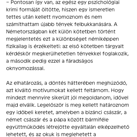
– Pontosan így van, az egész egy pszichológiai
krimi formáját öltötte, hiszen egy ismeretlen
tettes után kellett nyomoznom és nem
számíthattam újabb tények felbukkanására. A
Németországban két külön kötetben történt
megjelentetés ezt a különbséget némiképpen
fizikailag is érzékelteti: az első kötetben tárgyalt
kérdéskör megkerülhetetlen tényekkel foglakozik,
a második pedig ezzel a fáradságos
oknyomozással.
Az elhatározás, a döntés hátterében meghúzódó,
azt kiváltó motívumokat kellett feltárnom. Hogy
mindezt mennyire sikerült jól megoldanom, idővel
majd elválik. Legelőször is meg kellett határoznom
egy időbeli keretet, amelyben a bizánci császár, a
német császár és a pápa között bármiféle
együttműködés létrejötte egyáltalán elképzelhető
lehetett, és az okuk is meglehetett a