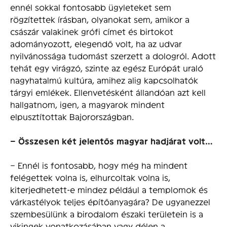
ennél sokkal fontosabb ügyleteket sem
rögzítettek írásban, olyanokat sem, amikor a
császár valakinek grófi címet és birtokot
adományozott, elegendő volt, ha az udvar
nyilvánossága tudomást szerzett a dologról. Adott
tehát egy virágzó, szinte az egész Európát uraló
nagyhatalmú kultúra, amihez alig kapcsolhatók
tárgyi emlékek. Ellenvetésként állandóan azt kell
hallgatnom, igen, a magyarok mindent
elpusztítottak Bajorországban.
– Összesen két jelentős magyar hadjárat volt…
– Ennél is fontosabb, hogy még ha mindent
felégettek volna is, elhurcoltak volna is,
kiterjedhetett-e mindez például a templomok és
várkastélyok teljes építőanyagára? De ugyanezzel
szembesülünk a birodalom északi területein is a
vikingek vonatkozásában vagy délen a