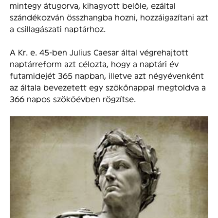
mintegy átugorva, kihagyott belőle, ezáltal
szándékozván összhangba hozni, hozzáigazítani azt
a csillagászati naptárhoz.
A Kr. e. 45-ben Julius Caesar által végrehajtott
naptárreform azt célozta, hogy a naptári év
futamidejét 365 napban, illetve azt négyévenként
az általa bevezetett egy szökőnappal megtoldva a
366 napos szökőévben rögzítse.