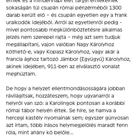
sokaságán túl csupán római pénzérméből 1300
darab került elő – és csupán egyetlen egy a frank
uralkodók idejéből. Arról az egyetlenről pedig ­
mivel pontosabb megkülönböztetésre alkalmas
jelzés nem szerepel rajta – még azt sem tudjuk
megállapítani, vajon valóban Nagy Károlyhoz
köthető-e, vagy Kopasz Károlyhoz, vagy akár a
francia ághoz tartozó Jámbor (Együgyű) Károlyhoz,
akinek idejében, 911-ben az elválasztó vonalat
meghúztam.
De hogy a helyzet ellentmondásosságára jobban
rávilágítsak, hozzáteszem, hogy ugyanarról a
helyről van szó: a Karolingok pontosan a korábbi
római tábor helyén éltek. Se híre, se hamva a
hercegi kastély nyomainak sem; egyszer gúnyosan
azt írtam, több írásos helymegjelölés maradt fenn
róla, mint ahány kő belőle…