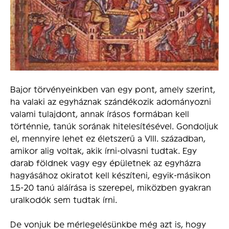
Bajor törvényeinkben van egy pont, amely szerint,
ha valaki az egyháznak szándékozik adományozni
valami tulajdont, annak írásos formában kell
történnie, tanúk sorának hitelesítésével. Gondoljuk
el, mennyire lehet ez életszerű a VIII. században,
amikor alig voltak, akik írni-olvasni tudtak. Egy
darab földnek vagy egy épületnek az egyházra
hagyásához okiratot kell készíteni, egyik-másikon
15-20 tanú aláírása is szerepel, miközben gyakran
uralkodók sem tudtak írni.
De vonjuk be mérlegelésünkbe még azt is, hogy