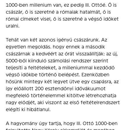
1000-ben millenium van, ez pedig III. Ottóé. Ő is
császár, ő is szeretné a rómaiak hatalmát, ő is
római címeket visel, ő is szeretné a végső időket
uralni.
Tehát van két azonos igényű császárunk. Az
egyetlen megoldás. hogy ennek a második
császárnak a kedvéért az órát visszaállítják: az új,
5000-ből kiinduló számolási rendszer szerint
teljesíti a feltéteIeket, a milleniummal kezdődő
végső időkbe történő belépést. Ezenközben
hősünk mintegy két legyet ütve egy csapásra, az
így előállott 200 esztendőnyi idővákuumot
megfelelő történelemmel kitöltve létrehozhatja
nagy elődjét, aki viszont az első feltételrendszert
elégíti ki hibátlanul.
A hagyomány úgy tartja, hogy III. Ottó 1000-ben
felnyitotta Nagy Károly sírkamráját és magához