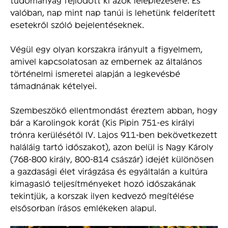
valóban, nap mint nap tanúi is lehetünk felderített
esetekről szóló bejelentéseknek.
Végül egy olyan korszakra irányult a figyelmem,
amivel kapcsolatosan az embernek az általános
történelmi ismeretei alapján a legkevésbé
támadnának kételyei.
Szembeszökő ellentmondást éreztem abban, hogy
bár a Karolingok korát (Kis Pipin 751-es királyi
trónra kerülésétől IV. Lajos 911-ben bekövetkezett
haláláig tartó időszakot), azon belül is Nagy Károly
(768-800 király, 800-814 császár) idejét különösen
a gazdasági élet virágzása és egyáltalán a kultúra
kimagasló teljesítményeket hozó időszakának
tekintjük, a korszak ilyen kedvező megítélése
elsősorban írásos emlékeken alapul.