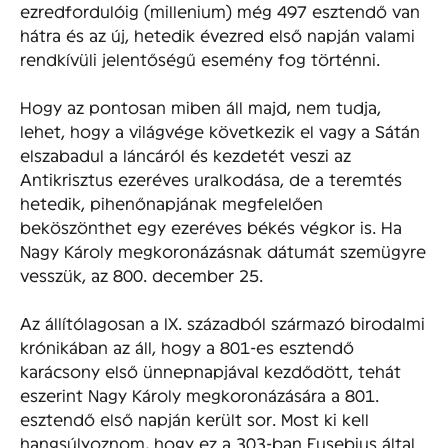
ezredfordulóig (millenium) még 497 esztendő van
hátra és az új, hetedik évezred első napján valami
rendkívüli jelentőségű esemény fog történni.
Hogy az pontosan miben áll majd, nem tudja,
lehet, hogy a világvége következik el vagy a Sátán
elszabadul a láncáról és kezdetét veszi az
Antikrisztus ezeréves uralkodása, de a teremtés
hetedik, pihenőnapjának megfelelően
beköszönthet egy ezeréves békés végkor is. Ha
Nagy Károly megkoronázásnak dátumát szemügyre
vesszük, az 800. december 25.
Az állítólagosan a IX. századból származó birodalmi
krónikában az áll, hogy a 801-es esztendő
karácsony első ünnepnapjával kezdődött, tehát
eszerint Nagy Károly megkoronázására a 801.
esztendő első napján került sor. Most ki kell
hangsúlyoznom, hogy ez a 303-ban Eusebius által