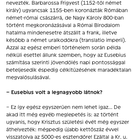
nevezték. Barbarossa Frigyest (1152-től német
király) ugyancsak 1155-ben koronázták Rómában
német-római császárrá, de Nagy Károly 800-ban
történt megkoronázásával a Római Birodalom
hatalma mindenesetre átszállt a frank, illetve
később a német uralkodókra (translatio imperii).
Azzal az egész emberi történelem során példa
nélküli esettel állunk szemben, hogy az Eusebius
számítása szerinti jövendölés napi pontossággal
beteljesedik éspedig célkitűzésének maradéktalan
megvalósulásával.
– Eusebius volt a legnagyobb látnok?
– Ez így egész egyszerűen nem Iehet igaz… De
akad itt még egyéb meglepetés is: az történt
ugyanis, hogy Krisztus születési évét még egyszer
áthelyezték: mégpedig újabb kettőszáz évvel
visszatolva az 5000-es esztendőre! Ezáltal a Kr. u.