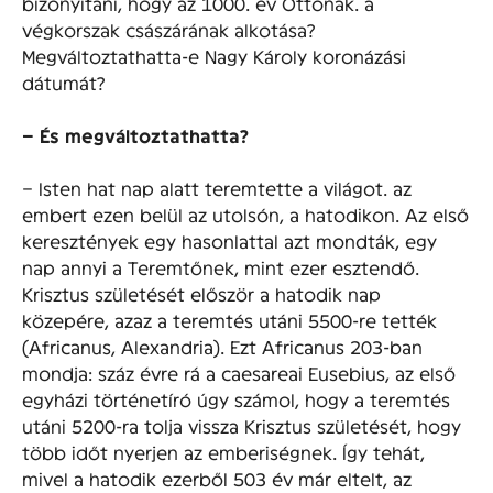
bizonyítani, hogy az 1000. év Ottónak. a
végkorszak császárának alkotása?
Megváltoztathatta-e Nagy Károly koronázási
dátumát?
– És megváltoztathatta?
– Isten hat nap alatt teremtette a világot. az
embert ezen belül az utolsón, a hatodikon. Az első
keresztények egy hasonlattal azt mondták, egy
nap annyi a Teremtőnek, mint ezer esztendő.
Krisztus születését először a hatodik nap
közepére, azaz a teremtés utáni 5500-re tették
(Africanus, Alexandria). Ezt Africanus 203-ban
mondja: száz évre rá a caesareai Eusebius, az első
egyházi történetíró úgy számol, hogy a teremtés
utáni 5200-ra tolja vissza Krisztus születését, hogy
több időt nyerjen az emberiségnek. Így tehát,
mivel a hatodik ezerből 503 év már eltelt, az