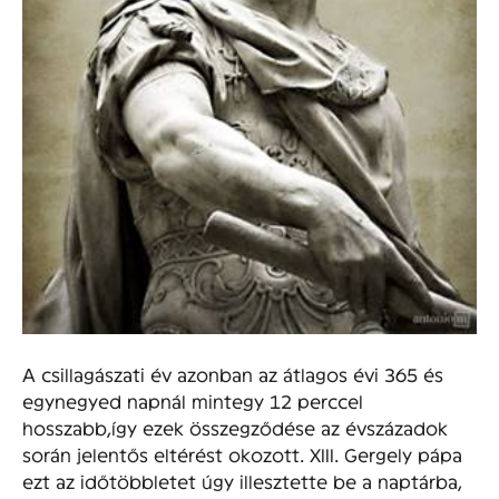
A csillagászati év azonban az átlagos évi 365 és
egynegyed napnál mintegy 12 perccel
hosszabb,így ezek összegződése az évszázadok
során jelentős eltérést okozott. XIII. Gergely pápa
ezt az időtöbbletet úgy illesztette be a naptárba,