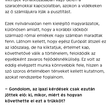
szaracénokkal kapcsolatban, azokon a vidékeken
az ő számlájukra írják a pusztítást.
Ezek nyilvánvalóan nem kielégítő magyarázatok,
különösen amiatt, hogy a korábbi időkből
származó római emlékek nagy számban maradtak
fenn. Látnom kellett, hogy egész Európát átszeli ez
az időszalag, de ha kiiktatjuk, értelmet kap,
követhetővé válik a történelem, feloldódik az
egyébként zavaros fejlődésnélküliség. Ez volt az
eddig elvégzett munka könnyebbik fele, hiszen a
szó szoros értelmében tényeket kellett kutatnom,
azokat rendszerbe foglalnom.
– Gondolom, az igazi kérdések csak ez­után
jöttek elő: ki, mikor, miért és hogyan
követhette el ezt a trükköt?