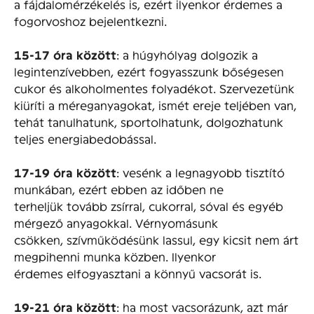
a fájdalomérzékelés is, ezért ilyenkor érdemes a
fogorvoshoz bejelentkezni.
15-17 óra között
: a húgyhólyag dolgozik a
legintenzívebben, ezért fogyasszunk bőségesen
cukor és alkoholmentes folyadékot. Szervezetünk
kiüríti a méreganyagokat, ismét ereje teljében van,
tehát tanulhatunk, sportolhatunk, dolgozhatunk
teljes energiabedobással.
17-19 óra között
: vesénk a legnagyobb tisztító
munkában, ezért ebben az időben ne
terheljük tovább zsírral, cukorral, sóval és egyéb
mérgező anyagokkal. Vérnyomásunk
csökken, szívműködésünk lassul, egy kicsit nem árt
megpihenni munka közben. Ilyenkor
érdemes elfogyasztani a könnyű vacsorát is.
19-21 óra között
: ha most vacsorázunk, azt már