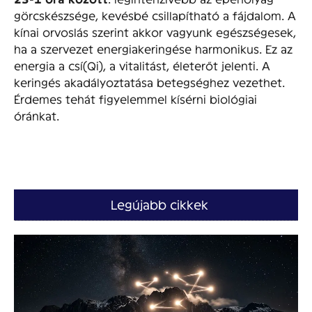
görcskészsége, kevésbé csillapítható a fájdalom. A
kínai orvoslás szerint akkor vagyunk egészségesek,
ha a szervezet energiakeringése harmonikus. Ez az
energia a csí(Qi), a vitalitást, életerőt jelenti. A
keringés akadályoztatása betegséghez vezethet.
Érdemes tehát figyelemmel kísérni biológiai
óránkat.
Legújabb cikkek