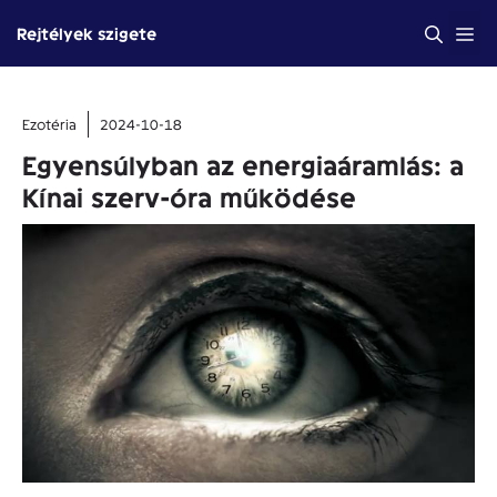
Kilépés
Me
Rejtélyek szigete
a
tartalomba
Ezotéria
2024-10-18
Egyensúlyban az energiaáramlás: a
Kínai szerv-óra működése