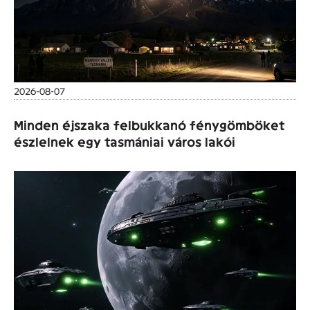
2026-08-07
Minden éjszaka felbukkanó fénygömböket
észlelnek egy tasmániai város lakói