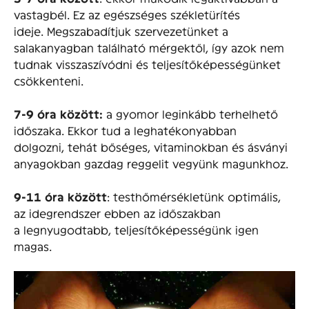
vastagbél. Ez az egészséges székletürítés
ideje. Megszabadítjuk szervezetünket a
salakanyagban található mérgektől, így azok nem
tudnak visszaszívódni és teljesítőképességünket
csökkenteni.
7-9 óra között:
a gyomor leginkább terhelhető
időszaka. Ekkor tud a leghatékonyabban
dolgozni, tehát bőséges, vitaminokban és ásványi
anyagokban gazdag reggelit vegyünk magunkhoz.
9-11 óra között
: testhőmérsékletünk optimális,
az idegrendszer ebben az időszakban
a legnyugodtabb, teljesítőképességünk igen
magas.