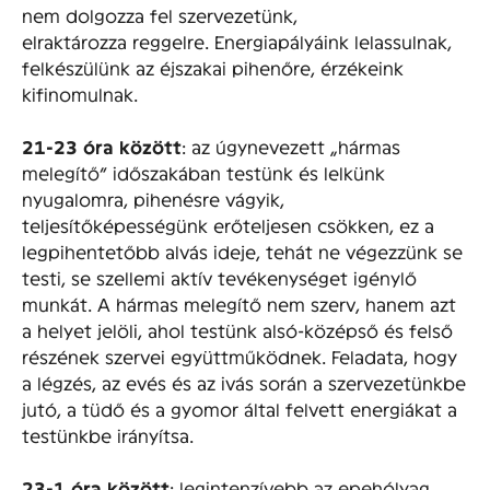
nem dolgozza fel szervezetünk,
elraktározza reggelre. Energiapályáink lelassulnak,
felkészülünk az éjszakai pihenőre, érzékeink
kifinomulnak.
21-23 óra között
: az úgynevezett „hármas
melegítő” időszakában testünk és lelkünk
nyugalomra, pihenésre vágyik,
teljesítőképességünk erőteljesen csökken, ez a
legpihentetőbb alvás ideje, tehát ne végezzünk se
testi, se szellemi aktív tevékenységet igénylő
munkát. A hármas melegítő nem szerv, hanem azt
a helyet jelöli, ahol testünk alsó-középső és felső
részének szervei együttműködnek. Feladata, hogy
a légzés, az evés és az ivás során a szervezetünkbe
jutó, a tüdő és a gyomor által felvett energiákat a
testünkbe irányítsa.
23-1 óra között
: legintenzívebb az epehólyag