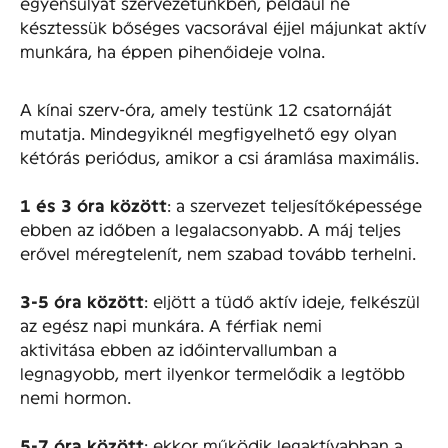
egyensúlyát szervezetünkben, például ne
késztessük bőséges vacsorával éjjel májunkat aktív
munkára, ha éppen pihenőideje volna.
A kínai szerv-óra, amely testünk 12 csatornáját
mutatja.
Mindegyiknél megfigyelhető egy olyan
kétórás periódus, amikor a csi áramlása maximális.
1 és 3 óra között
: a szervezet teljesítőképessége
ebben az időben a legalacsonyabb. A máj teljes
erővel méregtelenít, nem szabad tovább terhelni.
3-5 óra között
: eljött a tüdő aktív ideje, felkészül
az egész napi munkára. A férfiak nemi
aktivitása ebben az időintervallumban a
legnagyobb, mert ilyenkor termelődik a legtöbb
nemi hormon.
5-7 óra között
: ekkor működik legaktívabban a