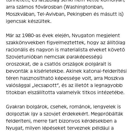
arra számos fővárosban (Washingtonban,
Moszkvában, Tel-Avivban, Pekingben és másutt is)
igencsak készültek.
Már az 1980-as évek elején, Nyugaton megjelent
szakkönyvekben figyelmeztettek, hogy az állítólag
racionális és nagyon is materialista elveket követő
Szovjetunióban nemcsak paraképességű
oroszokat, de a csatlós országok polgárait is
bevonták a kísérletekbe. Akinek katonai-felderítési
téren hasznosítható képessége volt, arra Moszkva
valósággal „lecsapott”, és az illetőt a legnagyobb
titokban elszállította valamelyik titkos intézetébe.
Gyakran bolgárok, csehek, románok, lengyelek is
dolgoztak így a szovjet érdekekért. Megpróbálták
felderíteni, merre tart bizonyos kérdésekben a
Nyugat, milyen lépéseket terveznek például a