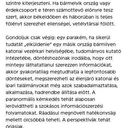
szintre kiterjeszteni. Ha bármelyik ország vagy
érdekcsoport e téren számottevő előnyre tesz
szert, akkor békeidőben és háborúban is teljes
fölényt szerezhet ellenségei, vetélytársai fölött.
Gondoljuk csak végig: egy parakém, ha sikerül
tudatát „elküldenie” egy másik ország bármilyen
katonai vezérkari helyiségébe, tudományos kutató
intézetébe, döntéshozóinak irodáiba, hogy ott
mintegy láthatatlanul szerezzen információkat,
akkor gyakorlatilag megtudhatja a legfontosabb
döntéseket, megszerezheti az élenjáró katonai és
ipari találmányokat még azok szabadalmaztatása,
alkalmazása, hadrendbe állítása előtt. A
paranormális kémkedés tehát alaposan
lerövidítheti a szokásos információszerzési
folyamatokat. Ráadásul megnövelt hatékonyság
mellett olcsóbbá teheti. A perspektívák tehát
óriásiak.