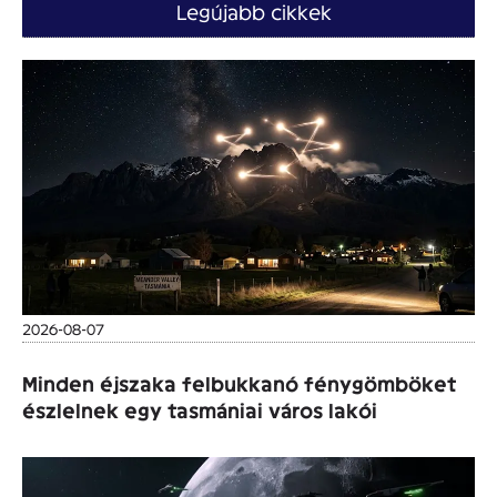
Legújabb cikkek
2026-08-07
Minden éjszaka felbukkanó fénygömböket
észlelnek egy tasmániai város lakói