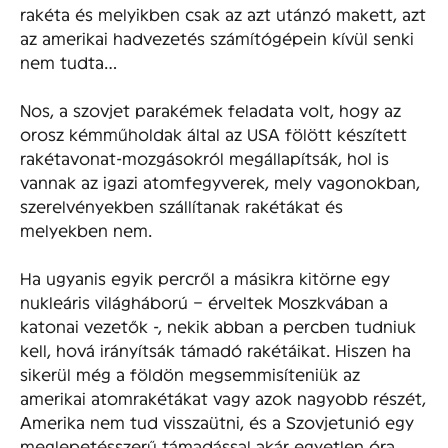
rakéta és melyikben csak az azt utánzó makett, azt
az amerikai hadvezetés számítógépein kívül senki
nem tudta…
Nos, a szovjet parakémek feladata volt, hogy az
orosz kémműholdak által az USA fölött készített
rakétavonat-mozgásokról megállapítsák, hol is
vannak az igazi atomfegyverek, mely vagonokban,
szerelvényekben szállítanak rakétákat és
melyekben nem.
Ha ugyanis egyik percről a másikra kitörne egy
nukleáris világháború – érveltek Moszkvában a
katonai vezetők -, nekik abban a percben tudniuk
kell, hová irányítsák támadó rakétáikat. Hiszen ha
sikerül még a földön megsemmisíteniük az
amerikai atomrakétákat vagy azok nagyobb részét,
Amerika nem tud visszaütni, és a Szovjetunió egy
meglepetésszerű támadással akár egyetlen óra