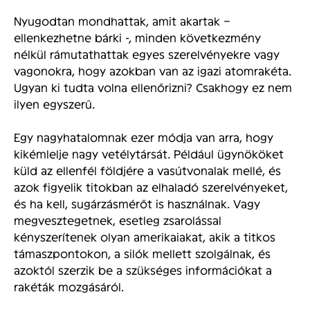
Nyugodtan mondhattak, amit akartak –
ellenkezhetne bárki -, minden következmény
nélkül rámutathattak egyes szerelvényekre vagy
vagonokra, hogy azokban van az igazi atomrakéta.
Ugyan ki tudta volna ellenőrizni? Csakhogy ez nem
ilyen egyszerű.
Egy nagyhatalomnak ezer módja van arra, hogy
kikémlelje nagy vetélytársát. Például ügynököket
küld az ellenfél földjére a vasútvonalak mellé, és
azok figyelik titokban az elhaladó szerelvényeket,
és ha kell, sugárzásmérőt is használnak. Vagy
megvesztegetnek, esetleg zsarolással
kényszerítenek olyan amerikaiakat, akik a titkos
támaszpontokon, a silók mellett szolgálnak, és
azoktól szerzik be a szükséges információkat a
rakéták mozgásáról.