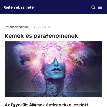
Kilépés
Me
Rejtélyek szigete
a
tartalomba
Parapszichológia
2022-04-20
Kémek és parafenomének
Az Egyesült Államok évtizedekkel ezelőtt