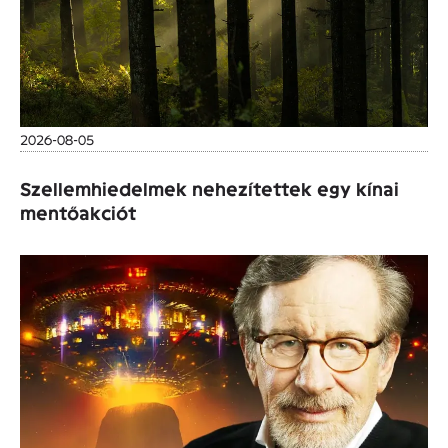
2026-08-05
Szellemhiedelmek nehezítettek egy kínai
mentőakciót