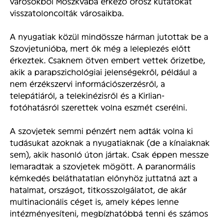
városokból Moszkvába érkező orosz kutatókat
visszatoloncolták városaikba.
A nyugatiak közül mindössze hárman jutottak be a
Szovjetunióba, mert ők még a leleplezés előtt
érkeztek. Csaknem ötven embert vettek őrizetbe,
akik a parapszichológiai jelenségekről, például a
nem érzékszervi információszerzésről, a
telepátiáról, a telekinézisről és a Kirlian-
fotóhatásról szerettek volna eszmét cserélni.
A szovjetek semmi pénzért nem adták volna ki
tudásukat azoknak a nyugatiaknak (de a kínaiaknak
sem), akik hasonló úton jártak. Csak éppen messze
lemaradtak a szovjetek mögött. A paranormális
kémkedés beláthatatlan előnyhöz juttatná azt a
hatalmat, országot, titkosszolgálatot, de akár
multinacionális céget is, amely képes lenne
intézményesíteni, megbízhatóbbá tenni és számos