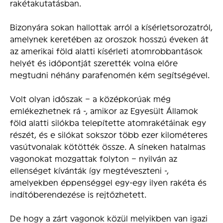
rakétakutatásban.
Bizonyára sokan hallottak arról a kísérletsorozatról,
amelynek keretében az oroszok hosszú éveken át
az amerikai föld alatti kísérleti atomrobbantások
helyét és időpontját szerették volna előre
megtudni néhány parafenomén kém segítségével.
Volt olyan időszak – a középkorúak még
emlékezhetnek rá -, amikor az Egyesült Államok
föld alatti silókba telepítette atomrakétáinak egy
részét, és e silókat sokszor több ezer kilométeres
vasútvonalak kötötték össze. A síneken hatalmas
vagonokat mozgattak folyton – nyilván az
ellenséget kívánták így megtéveszteni -,
amelyekben éppenséggel egy-egy ilyen rakéta és
indítóberendezése is rejtőzhetett.
De hogy a zárt vagonok közül melyikben van igazi