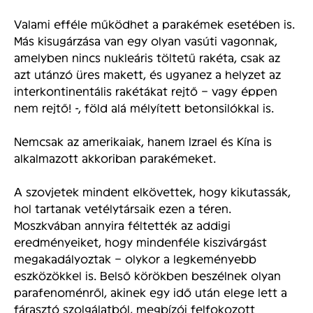
Valami efféle működhet a parakémek esetében is.
Más kisugárzása van egy olyan vasúti vagonnak,
amelyben nincs nukleáris töltetű rakéta, csak az
azt utánzó üres makett, és ugyanez a helyzet az
interkontinentális rakétákat rejtő – vagy éppen
nem rejtő! -, föld alá mélyített betonsilókkal is.
Nemcsak az amerikaiak, hanem Izrael és Kína is
alkalmazott akkoriban parakémeket.
A szovjetek mindent elkövettek, hogy kikutassák,
hol tartanak vetélytársaik ezen a téren.
Moszkvában annyira féltették az addigi
eredményeiket, hogy mindenféle kiszivárgást
megakadályoztak – olykor a legkeményebb
eszközökkel is. Belső körökben beszélnek olyan
parafenoménről, akinek egy idő után elege lett a
fárasztó szolgálatból, megbízói felfokozott