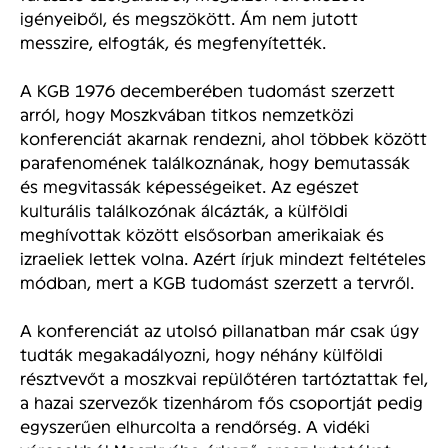
igényeiből, és megszökött. Ám nem jutott
messzire, elfogták, és megfenyítették.
A KGB 1976 decemberében tudomást szerzett
arról, hogy Moszkvában titkos nemzetközi
konferenciát akarnak rendezni, ahol többek között
parafenomének találkoznának, hogy bemutassák
és megvitassák képességeiket. Az egészet
kulturális találkozónak álcázták, a külföldi
meghívottak között elsősorban amerikaiak és
izraeliek lettek volna. Azért írjuk mindezt feltételes
módban, mert a KGB tudomást szerzett a tervről.
A konferenciát az utolsó pillanatban már csak úgy
tudták megakadályozni, hogy néhány külföldi
résztvevőt a moszkvai repülőtéren tartóztattak fel,
a hazai szervezők tizenhárom fős csoportját pedig
egyszerűen elhurcolta a rendőrség. A vidéki