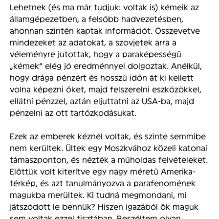
Lehetnek (és ma már tudjuk: voltak is) kémeik az
államgépezetben, a felsőbb hadvezetésben,
ahonnan szintén kaptak információt.
Összevetve
mindezeket az adatokat, a szovjetek arra a
véleményre jutottak, hogy a paraképességű
„kémek” elég jó eredménnyel dolgoztak. Anélkül,
hogy drága pénzért és hosszú időn át ki kellett
volna képezni őket, majd felszerelni eszközökkel,
ellátni pénzzel, aztán eljuttatni az USA-ba, majd
pénzelni az ott tartózkodásukat.
Ezek az emberek kéznél voltak, és szinte semmibe
nem kerültek. Ültek egy Moszkvához közeli katonai
támaszponton, és nézték a műholdas felvételeket.
Előttük volt kiterítve egy nagy méretű Amerika-
térkép, és azt tanulmányozva a parafenomének
magukba merültek. Ki tudná megmondani, mi
játszódott le bennük? Hiszen igazából ők maguk
sem voltak ezzel tisztában. Beszéltem olyan