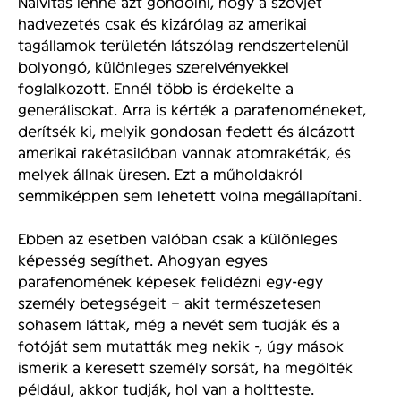
Naivitás lenne azt gondolni, hogy a szovjet
hadvezetés csak és kizárólag az amerikai
tagállamok területén látszólag rendszertelenül
bolyongó, különleges szerelvényekkel
foglalkozott. Ennél több is érdekelte a
generálisokat. Arra is kérték a parafenoméneket,
derítsék ki, melyik gondosan fedett és álcázott
amerikai rakétasilóban vannak atomrakéták, és
melyek állnak üresen. Ezt a műholdakról
semmiképpen sem lehetett volna megállapítani.
Ebben az esetben valóban csak a különleges
képesség segíthet. Ahogyan egyes
parafenomének képesek felidézni egy-egy
személy betegségeit – akit természetesen
sohasem láttak, még a nevét sem tudják és a
fotóját sem mutatták meg nekik -, úgy mások
ismerik a keresett személy sorsát, ha megölték
például, akkor tudják, hol van a holtteste.