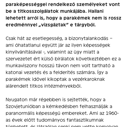
paraképességgel rendelkező személyeket vont
be a titkosszolgálatok munkájába. Hallani
lehetett arról is, hogy a parakémek nem is rossz
eredménnyel „vizsgáztak” e tárgyból.
Csak hát az esetlegesség, a bizonytalankodás –
ami óhatatlanul együtt jár az ilyen képességek
kinyilvánításával -, valamint az ügy miatt a
szervezetet ért külső bírálatok következtében ez a
munkaviszony hosszú távon nem volt tartható a
katonai vezetés és a felderítés számára. Így a
parakémek idővel kikoptak a vezérkaroknak
alárendelt titkos intézményekből.
Nyugaton már régebben is sejtették, hogy a
Szovjetunióban a kémkedésben felhasználják a
paranormális képességű embereket. Ami az 1960-
as évek előtt tudományos fantasztikumnak
tűnhetett, és látszólag senki nem vette komolyan,