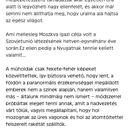
alatt is legyőzheti nagy ellenfelét, és akkor már
semmi nem állíthatja meg, hogy uralma alá hajtsa
az egész világot.
Ami mellesleg Moszkva igazi célja volt a
Szovjetunió létezésének hetven-egynéhány éve
során.Ez ellen pedig a Nyugatnak tennie kellett
valamit…
A műholdak csak fekete-fehér képeket
közvetítettek, így biztosra vehető, hogy lent, a
földön a paranormális érzékenységgel megáldott
emberek nem a színek alapján, hanem valamilyen
más – általunk mindmáig nem ismert – módszerrel
próbáltak eleget tenni annak, amit a hadvezetés
várt tőlük, vagyis megállapítani, hogy hol
mozognak az üres vagonok és hol az atomtöltettel
felszerelt rakétát szállítók.