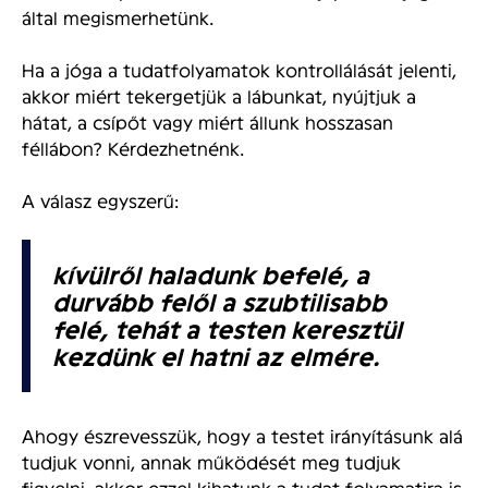
által megismerhetünk.
Ha a jóga a tudatfolyamatok kontrollálását jelenti,
akkor miért tekergetjük a lábunkat, nyújtjuk a
hátat, a csípőt vagy miért állunk hosszasan
féllábon? Kérdezhetnénk.
A válasz egyszerű:
kívülről haladunk befelé, a
durvább felől a szubtilisabb
felé, tehát a testen keresztül
kezdünk el hatni az elmére.
Ahogy észrevesszük, hogy a testet irányításunk alá
tudjuk vonni, annak működését meg tudjuk
figyelni, akkor ezzel kihatunk a tudat folyamatira is.