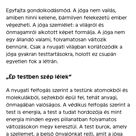
Egyfajta gondolkodásmód. A jóga nem vallás,
amiben hinni kellene, bármilyen felekezetű ember
végezheti. A jóga szemlélet: a világról és
önmagamról alkotott képet formálja. A jóga nem
egy állandó valami, folyamatosan változik
bennünk. Csak a nyugati világban korlátozódik a
jóga gyakran testtartásokra, holott ez csupán
egyetlen fok a létrán.
„Ép testben szép lélek”
A nyugati felfogás szerint a testünk atomokból és
molekulákból, sejtekből épül fel, tehát anyagi,
önmagában valóságos. A védikus felfogás szerint a
test is energia, a test a tudat hordozója és mint
energia minden egyes pillanatban folyamatos
változásokon megy keresztül. A test burok, amely
a szellemet, a belső önvalónkat rejti, amit a jóga