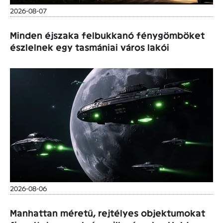
2026-08-07
Minden éjszaka felbukkanó fénygömböket
észlelnek egy tasmániai város lakói
2026-08-06
Manhattan méretű, rejtélyes objektumokat