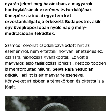
nyarán jelent meg hazánkban, a magyarok
honfoglalásának ezeréves évfordulójának
ünnepére az indiai egyetem két
orvostanhallgatója érkezett Budapestre, akik
egy üvegkoporsóban nyolc napig mély-
meditációban feküdtek.
Számos folyóirat csodálkozva adott hírt az
eseményről, nem értették, hogyan lehetséges ez,
csalásra, hipnózisra gyanakodtak. Ez volt a
magyarok első találkozása jógikkal. Később többen
is megfordultak nálunk,
Selva Raja Yesudian
például, aki itt is élt magyar feleségével.
Könyveket írt ebben a témakörben és oktatta is a
jógát.