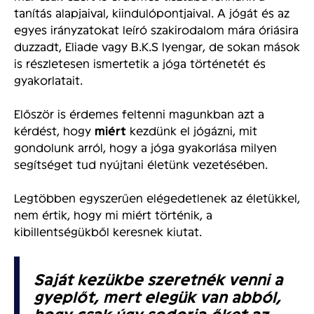
tanítás alapjaival, kiindulópontjaival. A jógát és az
egyes irányzatokat leíró szakirodalom mára óriásira
duzzadt, Eliade vagy B.K.S Iyengar, de sokan mások
is részletesen ismertetik a jóga történetét és
gyakorlatait.
Először is érdemes feltenni magunkban azt a
kérdést, hogy
miért
kezdünk el jógázni, mit
gondolunk arról, hogy a jóga gyakorlása milyen
segítséget tud nyújtani életünk vezetésében.
Legtöbben egyszerűen elégedetlenek az életükkel,
nem értik, hogy mi miért történik, a
kibillentségükből keresnek kiutat.
Saját kezükbe szeretnék venni a
gyeplőt, mert elegük van abból,
hogy csak úgy sodorja őket az