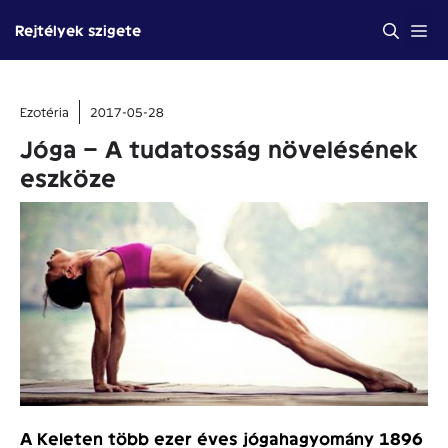
Kilépés
Me
Rejtélyek szigete
a
tartalomba
Ezotéria
2017-05-28
Jóga – A tudatosság növelésének
eszköze
A Keleten több ezer éves jógahagyomány 1896