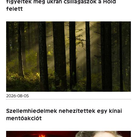
figyeltek meg ukrán csillagászok a Hold
felett
2026-08-05
Szellemhiedelmek nehezítettek egy kínai
mentőakciót