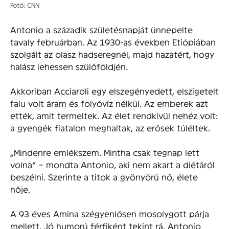
Fotó: CNN
Antonio a századik születésnapját ünnepelte
tavaly februárban. Az 1930-as években Etiópiában
szolgált az olasz hadseregnél, majd hazatért, hogy
halász lehessen szülőföldjén.
Akkoriban Acciaroli egy elszegényedett, elszigetelt
falu volt áram és folyóvíz nélkül. Az emberek azt
ették, amit termeltek. Az élet rendkívül nehéz volt:
a gyengék fiatalon meghaltak, az erősek túléltek.
„Mindenre emlékszem. Mintha csak tegnap lett
volna” – mondta Antonio, aki nem akart a diétáról
beszélni. Szerinte a titok a gyönyörű nő, élete
nője.
A 93 éves Amina szégyenlősen mosolygott párja
mellett. Jó humorú férfiként tekint rá. Antonio