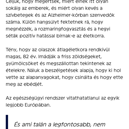
Céljuk, hogy megértsék, miért élnek itt olyan
sokáig az emberek, és miért olyan kevés a
szívbetegek és az Alzheimer-kórban szenvedők
száma. Külön hangsúlyt fektetnek rá, hogy
megnézzék, a rozmaringfogyasztás és a hegyi
séták pozitív hatással bírnak-e az életkorra.
Tény, hogy az olaszok átlagéletkora rendkívül
magas, 82 év. Imádják a friss zöldségeket,
gyümölcsöket és megszállottan tekintenek az
ételekre. Náluk a beszélgetések alapja, hogy ki hol
vette az alapanyagokat, hogy csinálta és hogy ette
meg az ebédjét.
Az egészségügyi rendszer vitathatatlanul az egyik
legjobb Európában.
És ami talán a legfontosabb, nem