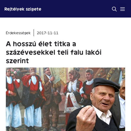
Kilépés
Me
Rejtélyek szigete
a
tartalomba
Érdekességek
2017-11-11
A hosszú élet titka a
százévesekkel teli falu lakói
szerint