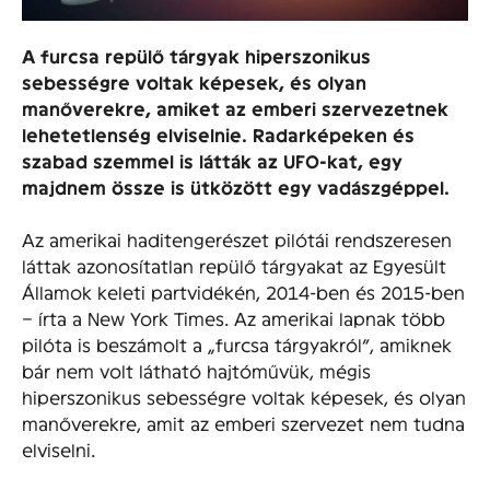
A furcsa repülő tárgyak hiperszonikus
sebességre voltak képesek, és olyan
manőverekre, amiket az emberi szervezetnek
lehetetlenség elviselnie. Radarképeken és
szabad szemmel is látták az UFO-kat, egy
majdnem össze is ütközött egy vadászgéppel.
Az amerikai haditengerészet pilótái rendszeresen
láttak azonosítatlan repülő tárgyakat az Egyesült
Államok keleti partvidékén, 2014-ben és 2015-ben
– írta a New York Times. Az amerikai lapnak több
pilóta is beszámolt a „furcsa tárgyakról”, amiknek
bár nem volt látható hajtóművük, mégis
hiperszonikus sebességre voltak képesek, és olyan
manőverekre, amit az emberi szervezet nem tudna
elviselni.