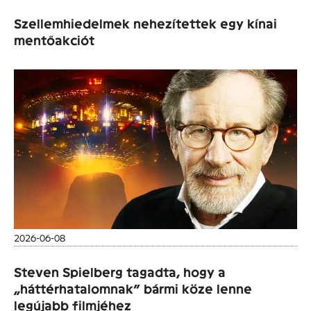
Szellemhiedelmek nehezítettek egy kínai
mentőakciót
2026-06-08
Steven Spielberg tagadta, hogy a
„háttérhatalomnak” bármi köze lenne
legújabb filmjéhez