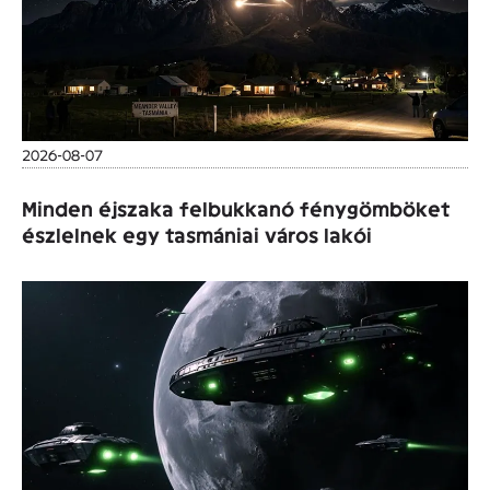
2026-08-07
Minden éjszaka felbukkanó fénygömböket
észlelnek egy tasmániai város lakói