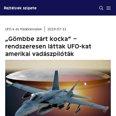
Kilépés
Me
Rejtélyek szigete
a
tartalomba
UFO-k és földönkívüliek
2019-07-31
„Gömbbe zárt kocka” –
rendszeresen láttak UFO-kat
amerikai vadászpilóták