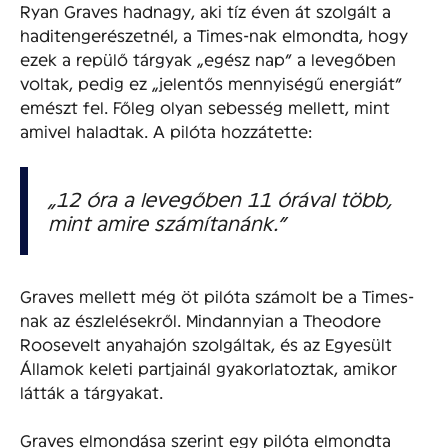
Ryan Graves hadnagy, aki tíz éven át szolgált a
haditengerészetnél, a Times-nak elmondta, hogy
ezek a repülő tárgyak „egész nap” a levegőben
voltak, pedig ez „jelentős mennyiségű energiát”
emészt fel. Főleg olyan sebesség mellett, mint
amivel haladtak. A pilóta hozzátette:
„12 óra a levegőben 11 órával több,
mint amire számítanánk.”
Graves mellett még öt pilóta számolt be a Times-
nak az észlelésekről. Mindannyian a Theodore
Roosevelt anyahajón szolgáltak, és az Egyesült
Államok keleti partjainál gyakorlatoztak, amikor
látták a tárgyakat.
Graves elmondása szerint egy pilóta elmondta