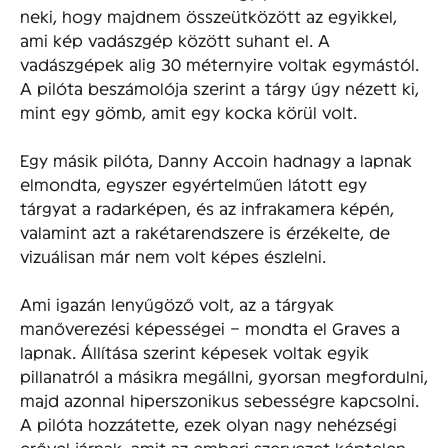
neki, hogy majdnem összeütközött az egyikkel,
ami kép vadászgép között suhant el. A
vadászgépek alig 30 méternyire voltak egymástól.
A pilóta beszámolója szerint a tárgy úgy nézett ki,
mint egy gömb, amit egy kocka körül volt.
Egy másik pilóta, Danny Accoin hadnagy a lapnak
elmondta, egyszer egyértelműen látott egy
tárgyat a radarképen, és az infrakamera képén,
valamint azt a rakétarendszere is érzékelte, de
vizuálisan már nem volt képes észlelni.
Ami igazán lenyűgöző volt, az a tárgyak
manőverezési képességei – mondta el Graves a
lapnak. Állítása szerint képesek voltak egyik
pillanatról a másikra megállni, gyorsan megfordulni,
majd azonnal hiperszonikus sebességre kapcsolni.
A pilóta hozzátette, ezek olyan nagy nehézségi
erővel járnak, amit az emberi szervezet képtelen