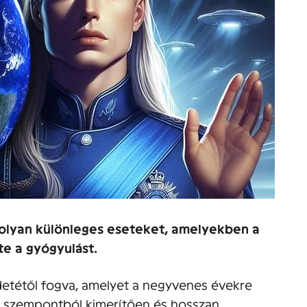
 olyan különleges eseteket, amelyekben a
te a gyógyulást.
etétől fogva, amelyet a negyvenes évekre
n szempontból kimerítően és hosszan