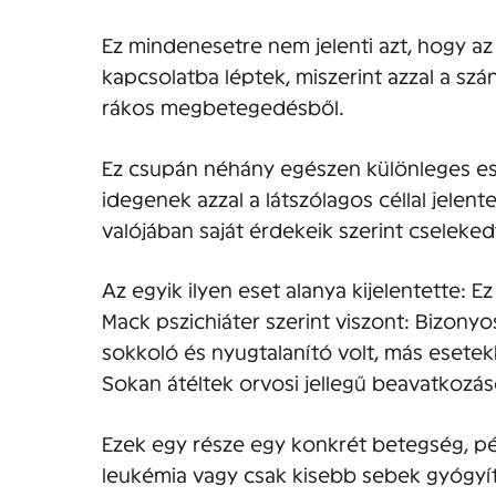
Ez mindenesetre nem jelenti azt, hogy az 
kapcsolatba léptek, miszerint azzal a szá
rákos megbetegedésből.
Ez csupán néhány egészen különleges ese
idegenek azzal a látszólagos céllal jele
valójában saját érdekeik szerint cseleked
Az egyik ilyen eset alanya kijelentette: 
Mack pszichiáter szerint viszont: Bizonyo
sokkoló és nyugtalanító volt, más esetekb
Sokan átéltek orvosi jellegű beavatkozáso
Ezek egy része egy konkrét betegség, p
leukémia vagy csak kisebb sebek gyógyít