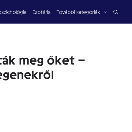
pszichológia
Ezotéria
További kategóriák
tták meg őket –
egenekről