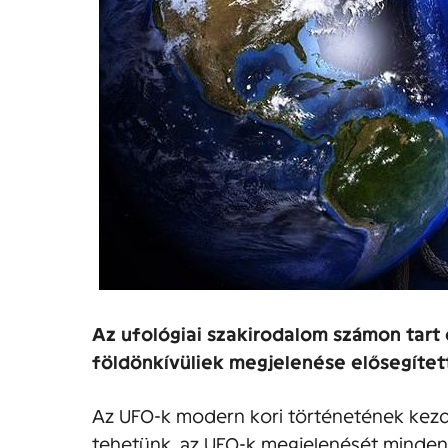
Az ufológiai szakirodalom számon tart
földönkívüliek megjelenése elősegítet
Az UFO-k modern kori történetének kezd
tehetünk, az UFO-k megjelenését minde