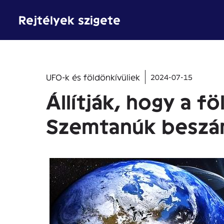
Kilépés
Rejtélyek szigete
a
tartalomba
UFO-k és földönkívüliek
2024-07-15
Állítják, hogy a 
Szemtanúk beszám