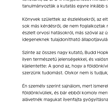
tanulmányozták a kutatás egyre inkább s
Könyvek születtek az észlelésekről, az el
sok más kérdésről, de nem foglalkoztak
észlelt orvosi hatásokról, más szóval az 
idegeneknek tulajdonítható állapotjavulá
Szinte az összes nagy kutató, Budd Hopk
ilyen természetű jelenségekkel, és valós
kijelentette: A gond az, hogy a földönkív
szerzünk tudomást. Olykor nem is tudjuk,
Én személy szerint sajnálom, mert ismere
földönkívüliek, és bár ebből komoly men
alávetnék magukat ilyenfajta gyógyításna