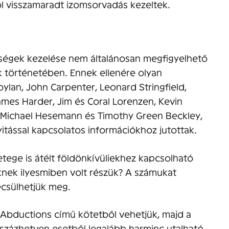
 visszamaradt izomsorvadás kezeltek.
egségek kezelése nem általánosan megfigyelhető
k történetében. Ennek ellenére olyan
oylan, John Carpenter, Leonard Stringfield,
mes Harder, Jim és Coral Lorenzen, Kevin
e, Michael Hesemann és Timothy Green Beckley,
yitással kapcsolatos információkhoz jutottak.
betege is átélt földönkívüliekhez kapcsolható
knek ilyesmiben volt részük? A számukat
ecsülhetjük meg.
O Abductions című kötetből vehetjük, majd a
tszázhetven esetből legalább harminc utalható