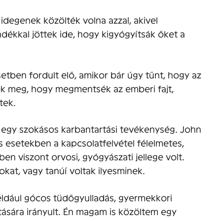
idegenek közölték volna azzal, akivel
ndékkal jöttek ide, hogy kigyógyítsák őket a
tben fordult elő, amikor bár úgy tűnt, hogy az
ntek meg, hogy megmentsék az emberi fajt,
tek.
Ez egy szokásos karbantartási tevékenység. John
s esetekben a kapcsolatfelvétel félelmetes,
en viszont orvosi, gyógyászati jellege volt.
kat, vagy tanúí voltak ilyesminek.
éldául gócos tüdőgyulladás, gyermekkori
ására irányult. Én magam is közöltem egy