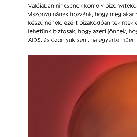
Valójában nincsenek komoly bizonyítékok
viszonyulnának hozzánk, hogy meg akarná
készülnének, ezért bizakodóan tekintek 
lehetünk biztosak, hogy azért jönnek, h
AIDS, és ózonlyuk sem, ha egyértelműen ba