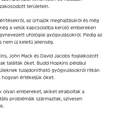
zakosodott területein.
térítésekről, az űrhajók meghajtásáról és még
 még a velük kapcsolatba kerülő embereken
úgynevezett ufológiai gyógyulásokról. Pedig az
s nem új keletű jelenség.
ins, John Mack és David Jacobs foglalkozott
nak találták őket. Budd Hopkins például
ülieknek tulajdonítható gyógyulásokról ritkán
 hogyan értékeljük őket.
k olyan embereket, akíket elraboltak a
tális problémáik származtak, szívesen
k.