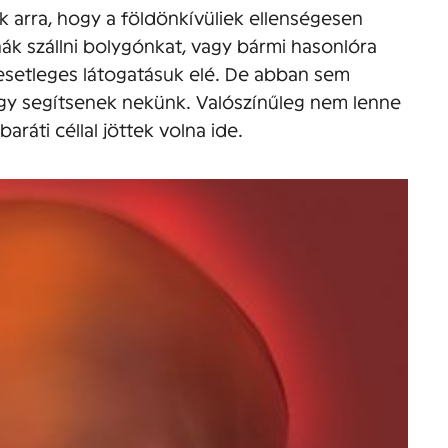
 arra, hogy a földönkívüliek ellenségesen
k szállni bolygónkat, vagy bármi hasonlóra
esetleges látogatásuk elé. De abban sem
ogy segítsenek nekünk. Valószínűleg nem lenne
ráti céllal jöttek volna ide.