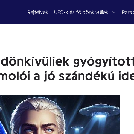
Rejtélyek
UFO-k és földönkívüliek
Para
földönkívüliek gyógyíto
olói a jó szándékú id