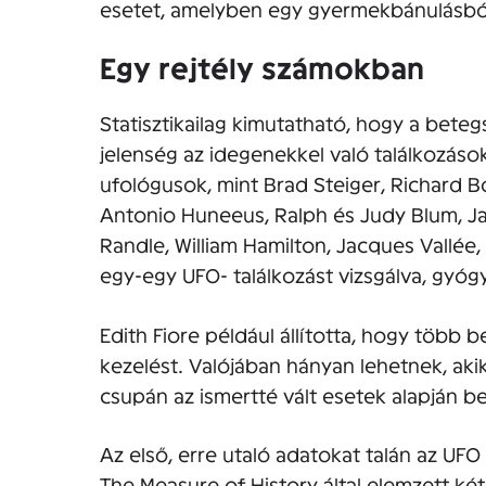
esetet, amelyben egy gyermekbánulásból
Egy rejtély számokban
Statisztikailag kimutatható, hogy a bet
jelenség az idegenekkel való találkozáso
ufológusok, mint Brad Steiger, Richard B
Antonio Huneeus, Ralph és Judy Blum, Ja
Randle, William Hamilton, Jacques Vallé
egy-egy UFO- találkozást vizsgálva, gyóg
Edith Fiore például állította, hogy több 
kezelést. Valójában hányan lehetnek, aki
csupán az ismertté vált esetek alapján b
Az első, erre utaló adatokat talán az UF
The Measure of History által elemzett ké