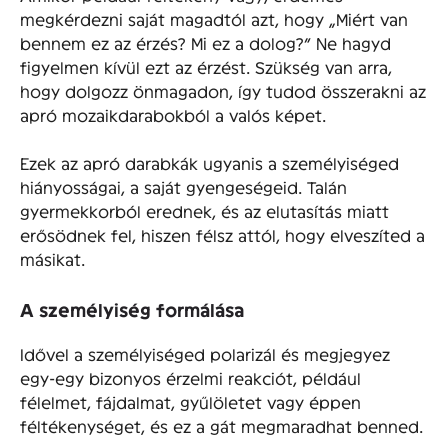
megkérdezni saját magadtól azt, hogy „Miért van
bennem ez az érzés? Mi ez a dolog?” Ne hagyd
figyelmen kívül ezt az érzést. Szükség van arra,
hogy dolgozz önmagadon, így tudod összerakni az
apró mozaikdarabokból a valós képet.
Ezek az apró darabkák ugyanis a személyiséged
hiányosságai, a saját gyengeségeid. Talán
gyermekkorból erednek, és az elutasítás miatt
erősödnek fel, hiszen félsz attól, hogy elveszíted a
másikat.
A személyiség formálása
Idővel a személyiséged polarizál és megjegyez
egy-egy bizonyos érzelmi reakciót, például
félelmet, fájdalmat, gyűlöletet vagy éppen
féltékenységet, és ez a gát megmaradhat benned.