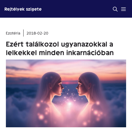
Kilépés
Me
Rejtélyek szigete
a
tartalomba
Ezotéria
2018-02-20
Ezért találkozol ugyanazokkal a
lelkekkel minden inkarnációban