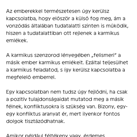
Az emberekkel természetesen úgy kerülsz
kapcsolatba, hogy először a külső fog meg, ám a
vonzódás általában tudatalatti szinten is működik,
hiszen a tudatalattiban ott rejlenek a karmikus
emlékek.
A karmikus szenzorod lényegében „felismeri” a
másik ember karmikus emlékeit. Ezáltal teljesülhet
a karmikus feladatod, s így kerülsz kapcsolatba a
megfelelő emberrel.
Egy kapcsolatban nem tudsz úgy fejlődni, ha csak
a pozitív tulajdonságaidat mutatod meg a másik
félnek, konfliktusokra is szükség van. Bizony, egy-
egy konfliktus aranyat ér, mert ilyenkor fontos
dolgok tisztázódhatnak.
Amikor például féltékeny vagy, érdemes