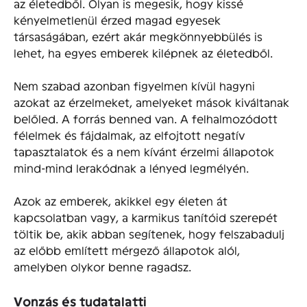
az életedből. Olyan is megesik, hogy kissé
kényelmetlenül érzed magad egyesek
társaságában, ezért akár megkönnyebbülés is
lehet, ha egyes emberek kilépnek az életedből.
Nem szabad azonban figyelmen kívül hagyni
azokat az érzelmeket, amelyeket mások kiváltanak
belőled. A forrás benned van. A felhalmozódott
félelmek és fájdalmak, az elfojtott negatív
tapasztalatok és a nem kívánt érzelmi állapotok
mind-mind lerakódnak a lényed legmélyén.
Azok az emberek, akikkel egy életen át
kapcsolatban vagy, a karmikus tanítóid szerepét
töltik be, akik abban segítenek, hogy felszabadulj
az előbb említett mérgező állapotok alól,
amelyben olykor benne ragadsz.
Vonzás és tudatalatti