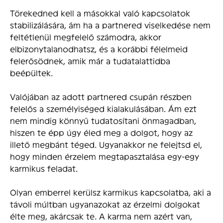
Törekedned kell a másokkal való kapcsolatok
stabilizálására, ám ha a partnered viselkedése nem
feltétlenül megfelelő számodra, akkor
elbizonytalanodhatsz, és a korábbi félelmeid
felerősödnek, amik már a tudatalattidba
beépültek.
Valójában az adott partnered csupán részben
felelős a személyiséged kialakulásában. Ám ezt
nem mindig könnyű tudatosítani önmagadban,
hiszen te épp úgy éled meg a dolgot, hogy az
illető megbánt téged. Ugyanakkor ne felejtsd el,
hogy minden érzelem megtapasztalása egy-egy
karmikus feladat.
Olyan emberrel kerülsz karmikus kapcsolatba, aki a
távoli múltban ugyanazokat az érzelmi dolgokat
élte meg, akárcsak te. A karma nem azért van,