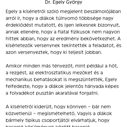
Dr. Egely György
Egely a kísérletről szóló megjelent beszámolójában
arról ír, hogy a diákok túlnyomó többsége nagy
érdeklődést mutatott, és igen lelkesnek bizonyult,
annak ellenére, hogy a fiatal fizikusok nem nagyon
hittek abban, hogy az eredmény bekövetkezhet. A
kísérletezők versenynek tekintették a feladatot, és
azon versenyeztek, hogy ki teljesít jobban.
Amikor minden más tényezőt, mint például a hőt,
a rezgést, az elektrosztatikus mezőket és a
mechanikus behatásokat is megszüntették, Egely
felfedezte, hogy a diákok jelentős hányada képes
a folyadékot pusztán akaratával forgatni.
A kísérletről kiderült, hogy könnyen – bár nem
közvetlenül – megismételhető. Vagyis a diákok
bármely tipikus csoportjától elvárhatjuk, hogy
hasonló körülmények között hasonló