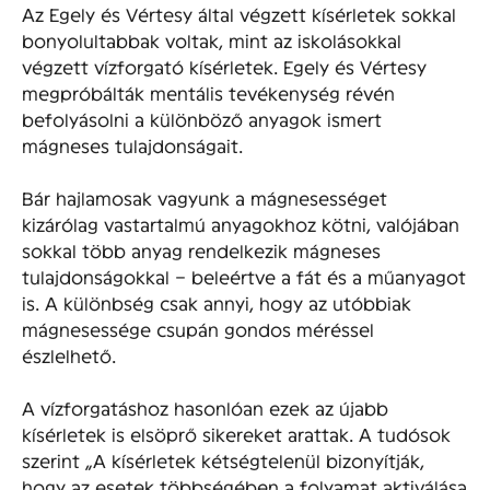
Az Egely és Vértesy által végzett kísérletek sokkal
bonyolultabbak voltak, mint az iskolásokkal
végzett vízforgató kísérletek. Egely és Vértesy
megpróbálták mentális tevékenység révén
befolyásolni a különböző anyagok ismert
mágneses tulajdonságait.
Bár hajlamosak vagyunk a mágnesességet
kizárólag vastartalmú anyagokhoz kötni, valójában
sokkal több anyag rendelkezik mágneses
tulajdonságokkal – beleértve a fát és a műanyagot
is. A különbség csak annyi, hogy az utóbbiak
mágnesessége csupán gondos méréssel
észlelhető.
A vízforgatáshoz hasonlóan ezek az újabb
kísérletek is elsöprő sikereket arattak. A tudósok
szerint „A kísérletek kétségtelenül bizonyítják,
hogy az esetek többségében a folyamat aktiválása