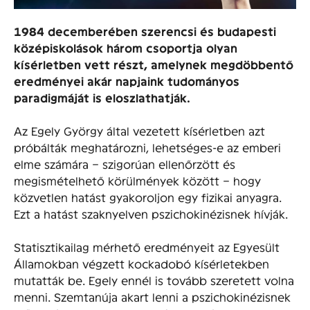
1984 decemberében szerencsi és budapesti
középiskolások három csoportja olyan
kísérletben vett részt, amelynek megdöbbentő
eredményei akár napjaink tudományos
paradigmáját is eloszlathatják.
Az Egely György által vezetett kísérletben azt
próbálták meghatározni, lehetséges-e az emberi
elme számára – szigorúan ellenőrzött és
megismételhető körülmények között – hogy
közvetlen hatást gyakoroljon egy fizikai anyagra.
Ezt a hatást szaknyelven pszichokinézisnek hívják.
Statisztikailag mérhető eredményeit az Egyesült
Államokban végzett kockadobó kísérletekben
mutatták be. Egely ennél is tovább szeretett volna
menni. Szemtanúja akart lenni a pszichokinézisnek