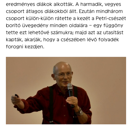
eredményes diákok alkották. A harmadik, vegyes
csoport átlagos diákokból állt. Ezután mindhárom
csoport külön-külön rátette a kezét a Petri-csészét
borító üvegedény minden oldalára – egy függöny
tette ezt lehetővé számukra; majd azt az utasítást
kapták, akarják, hogy a csészében lévő folyadék
forogni kezdjen.