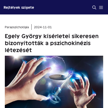
Kilépés
Me
Rejtélyek szigete
a
tartalomba
Parapszichológia
2024-11-01
Egely György kísérletei sikeresen
bizonyították a pszichokinézis
létezését