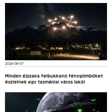
2026-08-07
Minden éjszaka felbukkanó fénygömböket
észlelnek egy tasmániai város lakói