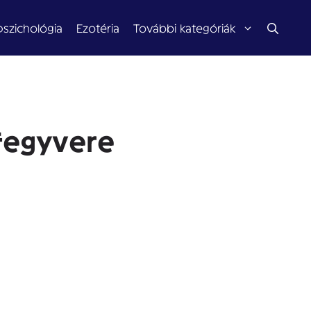
pszichológia
Ezotéria
További kategóriák
fegyvere