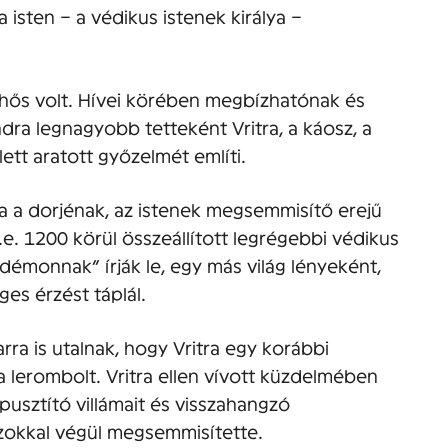
a isten – a védikus istenek királya –
 hős volt. Hívei körében megbízhatónak és
dra legnagyobb tetteként Vritra, a káosz, a
ett aratott győzelmét említi.
a a dorjénak, az istenek megsemmisítő erejű
i.e. 1200 körül összeállított legrégebbi védikus
démonnak” írják le, egy más világ lényeként,
es érzést táplál.
a is utalnak, hogy Vritra egy korábbi
 lerombolt. Vritra ellen vívott küzdelmében
pusztító villámait és visszahangzó
azokkal végül megsemmisítette.