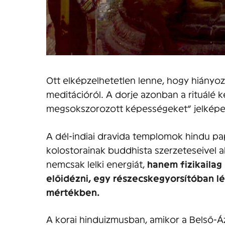
Ott elképzelhetetlen lenne, hogy hiányoz
meditációról. A dorje azonban a rituálé ke
megsokszorozott képességeket” jelképe
A dél-indiai dravida templomok hindu pa
kolostorainak buddhista szerzeteseivel a
nemcsak lelki energiát,
hanem fizikailag
előidézni, egy részecskegyorsítóban l
mértékben.
A korai hinduizmusban, amikor a Belső-Áz