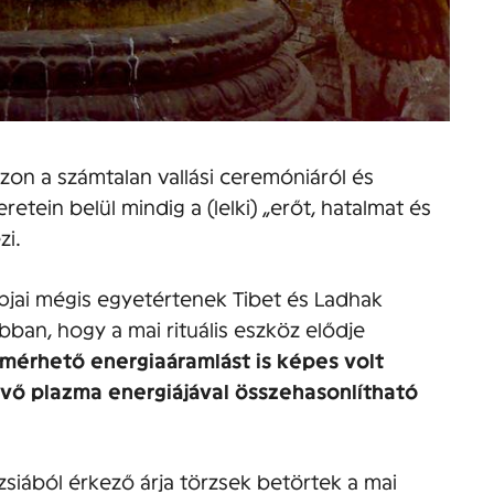
zon a számtalan vallási ceremóniáról és
retein belül mindig a (lelki) „erőt, hatalmat és
zi.
pjai mégis egyetértenek Tibet és Ladhak
bban, hogy a mai rituális eszköz elődje
 mérhető energiaáramlást is képes volt
évő plazma energiájával összehasonlítható
siából érkező árja törzsek betörtek a mai