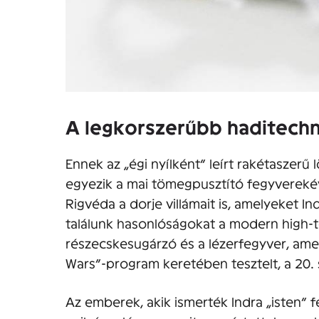
A legkorszerűbb haditechn
Ennek az „égi nyílként” leírt rakétaszer
egyezik a mai tömegpusztító fegyverekéve
Rigvéda a dorje villámait is, amelyeket In
találunk hasonlóságokat a modern high-t
részecskesugárzó és a lézerfegyver, amely
Wars”-program keretében tesztelt, a 20.
Az emberek, akik ismerték Indra „isten” 