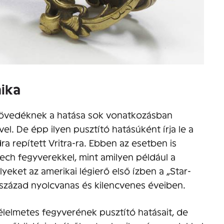
ika
ű lövedéknek a hatása sok vonatkozásban
l. De épp ilyen pusztító hatásúként írja le a
dra repített Vritra-ra. Ebben az esetben is
ech fegyverekkel, mint amilyen például a
eket az amerikai légierő első ízben a „Star-
 század nyolcvanas és kilencvenes éveiben.
félelmetes fegyverének pusztító hatásait, de