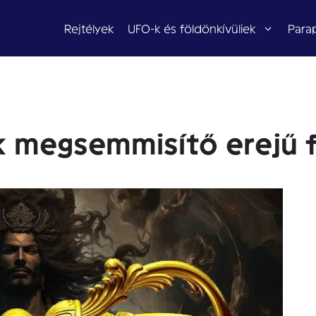
Rejtélyek
UFO-k és földönkívüliek
Para
ek megsemmisítő erejű 