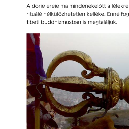
A dorje ereje ma mindenekelőtt a lélekre
rituálé nélkülözhetetlen kelléke. Ennélf
tibeti buddhizmusban is megtaláljuk.