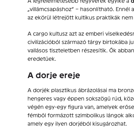
A legfélelmetesebb fegyverek egyike a
d
„villámcsapáshoz” – hasonlítható. Ennél 
az ekörül létrejött kultikus praktikák nem
A cargo kultusz azt az emberi viselkedésm
civilizációból származó tárgy birtokába j
vallásos tiszteletben részesítik. Ők abba
eredetűek.
A dorje ereje
A dorjék plasztikus ábrázolásai ma bron
hengeres vagy éppen sokszögű rúd, köze
végén egy-egy figura van, amelyek erősen
fémből formázott szimbolikus lángok alko
amely egy ilyen dorjéból kisugározhat.