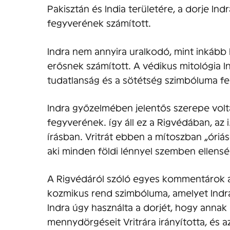
Pakisztán és India területére, a dorje Indr
fegyverének számított.
Indra nem annyira uralkodó, mint inkább
erősnek számított. A védikus mitológia In
tudatlanság és a sötétség szimbóluma fel
Indra győzelmében jelentős szerepe volt
fegyverének. így áll ez a Rigvédában, az 
írásban. Vritrát ebben a mítoszban „óriás
aki minden földi lénnyel szemben ellenség
A Rigvédáról szóló egyes kommentárok arr
kozmikus rend szimbóluma, amelyet Indra
Indra úgy használta a dorjét, hogy annak 
mennydörgéseit Vritrára irányította, és 