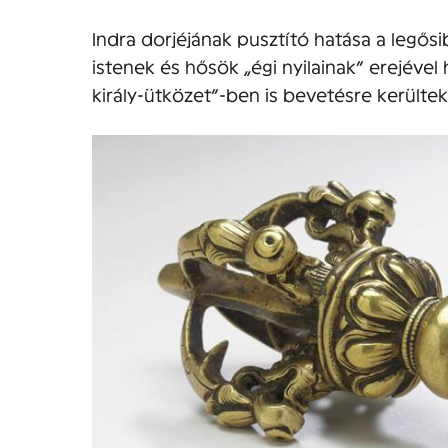
Indra dorjéjának pusztító hatása a legős
istenek és hősök „égi nyilainak” erejével 
király-ütközet”-ben is bevetésre kerültek