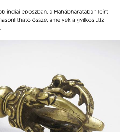
ibb indiai eposzban, a Mahábháratában leírt
hasonlítható össze, amelyek a gyilkos „tíz-
.