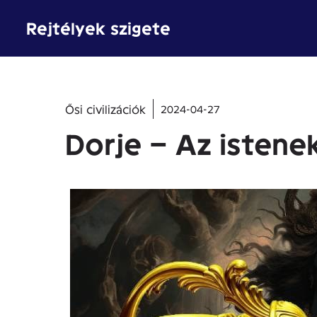
Kilépés
Rejtélyek szigete
a
tartalomba
Ősi civilizációk
2024-04-27
Dorje – Az isten