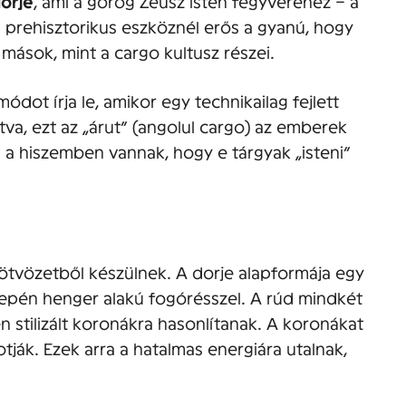
orje
, ami a görög Zeusz isten fegyveréhez – a
a prehisztorikus eszköznél erős a gyanú, hogy
 mások, mint a cargo kultusz részei.
ódot írja le, amikor egy technikailag fejlett
utva, ezt az „árut” (angolul cargo) az emberek
n a hiszemben vannak, hogy e tárgyak „isteni”
zötvözetből készülnek. A dorje alapformája egy
pén henger alakú fogórésszel. A rúd mindkét
 stilizált koronákra hasonlítanak. A koronákat
tják. Ezek arra a hatalmas energiára utalnak,