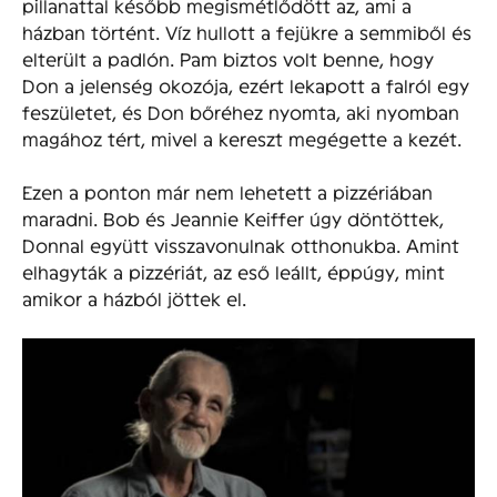
pillanattal később megismétlődött az, ami a
házban történt. Víz hullott a fejükre a semmiből és
elterült a padlón. Pam biztos volt benne, hogy
Don a jelenség okozója, ezért lekapott a falról egy
feszületet, és Don bőréhez nyomta, aki nyomban
magához tért, mivel a kereszt megégette a kezét.
Ezen a ponton már nem lehetett a pizzériában
maradni. Bob és Jeannie Keiffer úgy döntöttek,
Donnal együtt visszavonulnak otthonukba. Amint
elhagyták a pizzériát, az eső leállt, éppúgy, mint
amikor a házból jöttek el.