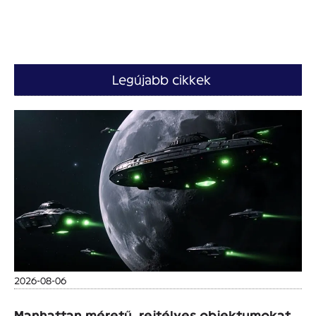
Legújabb cikkek
2026-08-06
Manhattan méretű, rejtélyes objektumokat