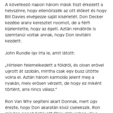
A következő napon három másik tiszt érkezett a
helyszínre, hogy ellenőrizzék az ott élőket és hogy
Bill Davies elvégezze saját kísérletét. Don Decker
kezébe arany keresztet nyomot, de a férfi
kijelentette, hogy az égeti. Aztán rendőrök is
szemtanúi voltak annak, hogy Don levitálni
kezdett.
John Rundle így írta le, amit látott:
„Hirtelen felemelkedett a földről, és olyan erővel
ugrott át szobán, mintha csak egy busz ütötte
volna el. Aztán három karmolás jelent meg a
nyakán, mely erősen vérzett, de hogy ez miként
történt, arra nincs válasz.”
Ron Van Why segíteni akart Donnak, mert úgy
érezte, hogy Don akaratán kívül cselekszik. Ron