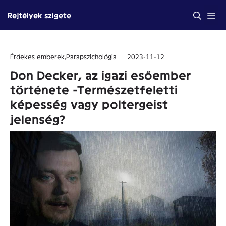
Kilépés
Me
Rejtélyek szigete
a
tartalomba
Érdekes emberek
,
Parapszichológia
2023-11-12
Don Decker, az igazi esőember
története -Természetfeletti
képesség vagy poltergeist
jelenség?