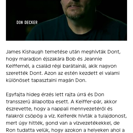
James Kishaugh temetése után meghívták Dont,
hogy maradjon éjszakára Bob és Jeannie
Keiffernél, a család régi barátainál, akik nagyon
szerették Dont. Azon az estén kezdett el valami
különöset tapasztalni magán Don.
Egyfajta hideg érzés lett rajta úrrá és Don
transszerű állapotba esett. A Keiffer-pár, akkor
észrevette, hogy a nappali mennyezetéről és
falakról csöpög a víz. Keiferék hívták a tulajdonost,
mert úgy hitték, gond van a vízvezetékekkel, de
Ron tudatta velük, hogy azokon a helyeken ahol a