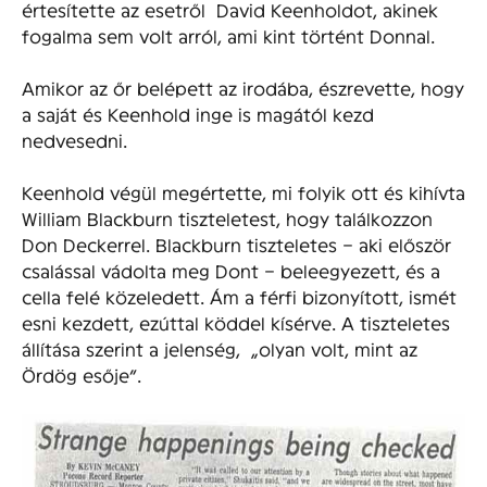
értesítette az esetről David Keenholdot, akinek
fogalma sem volt arról, ami kint történt Donnal.
Amikor az őr belépett az irodába, észrevette, hogy
a saját és Keenhold inge is magától kezd
nedvesedni.
Keenhold végül megértette, mi folyik ott és kihívta
William Blackburn tiszteletest, hogy találkozzon
Don Deckerrel. Blackburn tiszteletes – aki először
csalással vádolta meg Dont – beleegyezett, és a
cella felé közeledett. Ám a férfi bizonyított, ismét
esni kezdett, ezúttal köddel kísérve. A tiszteletes
állítása szerint a jelenség, „olyan volt, mint az
Ördög esője”.