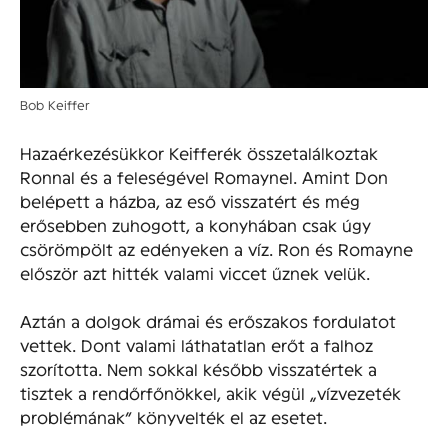
Bob Keiffer
Hazaérkezésükkor Keifferék összetalálkoztak
Ronnal és a feleségével Romaynel. Amint Don
belépett a házba, az eső visszatért és még
erősebben zuhogott, a konyhában csak úgy
csörömpölt az edényeken a víz. Ron és Romayne
először azt hitték valami viccet űznek velük.
Aztán a dolgok drámai és erőszakos fordulatot
vettek. Dont valami láthatatlan erőt a falhoz
szorította. Nem sokkal később visszatértek a
tisztek a rendőrfőnökkel, akik végül „vízvezeték
problémának” könyvelték el az esetet.