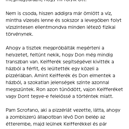
Nem is csoda, hiszen addigra már ömlött a víz,
mintha vízesés lenne és sokszor a levegőben folyt
vízszintesen ellentmondva minden létező fizikai
törvénynek.
Ahogy a tisztek megpróbálták megérteni a
helyzetet, feltűnt nekik, hogy Don még mindig
transzban van. Keifferék segítségével kivitték a
házból a férfit, és leültették egy közeli a
pizzériában. Amint Keifferék és Don elmentek a
házból, a szokatlan jelenségek szinte azonnal
megszűntek. Ron azon tűnődött, vajon Keifferéket
vagy Dont tegye-e felelőssé a történtek miatt.
Pam Scrofano, aki a pizzériát vezette, látta, ahogy
a zombiszerű állapotban lévő Don belép az
étterembe, majd leülnek Keifferékkel és pár