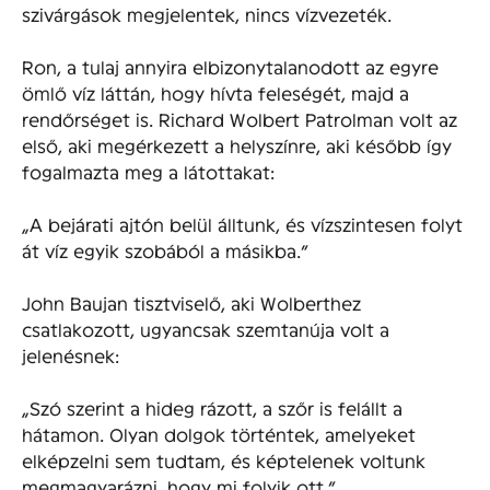
szivárgások megjelentek, nincs vízvezeték.
Ron, a tulaj annyira elbizonytalanodott az egyre
ömlő víz láttán, hogy hívta feleségét, majd a
rendőrséget is. Richard Wolbert Patrolman volt az
első, aki megérkezett a helyszínre, aki később így
fogalmazta meg a látottakat:
„A bejárati ajtón belül álltunk, és vízszintesen folyt
át víz egyik szobából a másikba.”
John Baujan tisztviselő, aki Wolberthez
csatlakozott, ugyancsak szemtanúja volt a
jelenésnek:
„Szó szerint a hideg rázott, a szőr is felállt a
hátamon. Olyan dolgok történtek, amelyeket
elképzelni sem tudtam, és képtelenek voltunk
megmagyarázni, hogy mi folyik ott.”