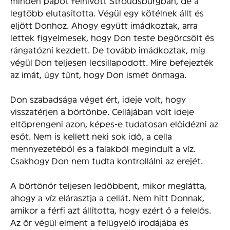
minden papot felhívott Stroudsburgban, de a
legtöbb elutasította. Végül egy kötélnek állt és
eljött Donhoz. Ahogy együtt imádkoztak, arra
lettek figyelmesek, hogy Don teste begörcsölt és
rángatózni kezdett. De tovább imádkoztak, míg
végül Don teljesen lecsillapodott. Mire befejezték
az imát, úgy tűnt, hogy Don ismét önmaga.
Don szabadsága véget ért, ideje volt, hogy
visszatérjen a börtönbe. Cellájában volt ideje
eltöprengeni azon, képes-e tudatosan előidézni az
esőt. Nem is kellett neki sok idő, a cella
mennyezetéből és a falakból megindult a víz.
Csakhogy Don nem tudta kontrollálni az erejét.
A börtönőr teljesen ledöbbent, mikor meglátta,
ahogy a víz elárasztja a cellát. Nem hitt Donnak,
amikor a férfi azt állította, hogy ezért ő a felelős.
Az őr végül elment a felügyelő irodájába és