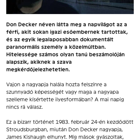
Don Decker néven látta meg a napvilágot az a
férfi, akit sokan igazi esőembernek tartottak,
és az egyik legalaposabban dokumentált
paranormális személy a közelmúltban.
Hitelessége számos olyan tanú beszámolóján
alapszik, akiknek a szava
megkérdőjelezhetetlen.
Vajon a nagyapja halála hozta felszínre a
szunnyadó képességét vagy maga a nagyapa
szelleme kísértette ilyesformában? A mai napig
nincs rá válasz.
Ez a bizarr történet 1983. február 24-én kezdődött
Stroudsburgban, miután Don Decker nagyapja,
James Kishaugh elhunyt. Míg mások gyászoltak,