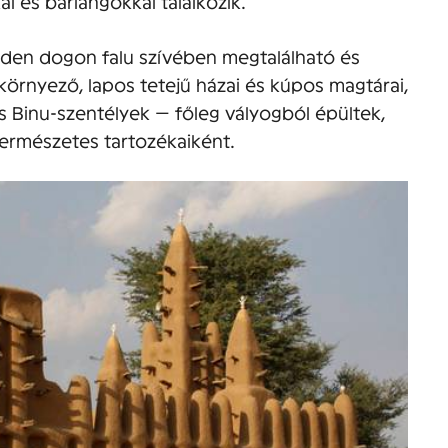
l és barlangokkal találkozik.
nden dogon falu szívében megtalálható és
örnyező, lapos tetejű házai és kúpos magtárai,
 Binu-szentélyek — főleg vályogból épültek,
 természetes tartozékaiként.