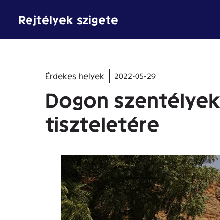
Kilépés
Rejtélyek szigete
a
tartalomba
Érdekes helyek
2022-05-29
Dogon szentélyek
tiszteletére