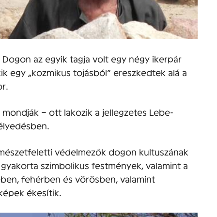
 Dogon az egyik tagja volt egy négy ikerpár
k egy „kozmikus tojásból” ereszkedtek alá a
r.
– mondják – ott lakozik a jellegzetes Lebe-
mélyedésben.
rmészetfeletti védelmezők dogon kultuszának
 gyakorta szimbolikus festmények, valamint a
en, fehérben és vörösben, valamint
épek ékesítik.