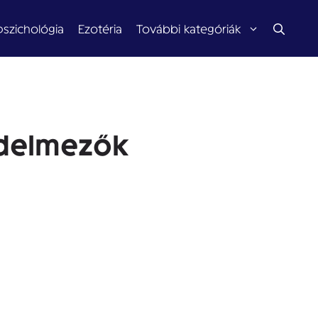
pszichológia
Ezotéria
További kategóriák
édelmezők