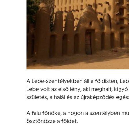
A Lebe-szentélyekben áll a földisten, Le
Lebe volt az első lény, aki meghalt, kígy
születés, a halál és az újraképződés egés
A falu főnöke, a hogon a szentélyben m
ösztönözze a földet.