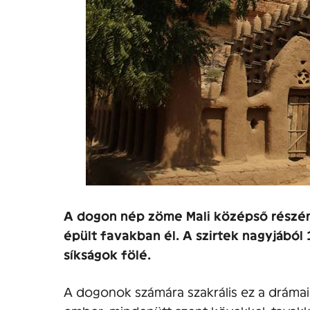
A dogon nép zöme Mali középső részén,
épült favakban él. A szirtek nagyjábó
síkságok fölé.
A dogonok számára szakrális ez a drámai 