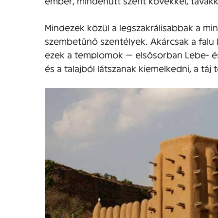
ember, mindenütt szent kövekkel, tavakka
Mindezek közül a legszakrálisabbak a mi
szembetűnő szentélyek. Akárcsak a falu k
ezek a templomok — elsősorban Lebe- és
és a talajból látszanak kiemelkedni, a táj