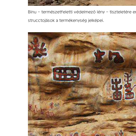
Binu – természetfeletti védelmező lény – tiszteletére 
strucctojások a termékenység jelképei.