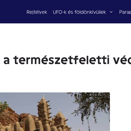
Rejtélyek
UFO-k és földönkívüliek
Para
 a természetfeletti v