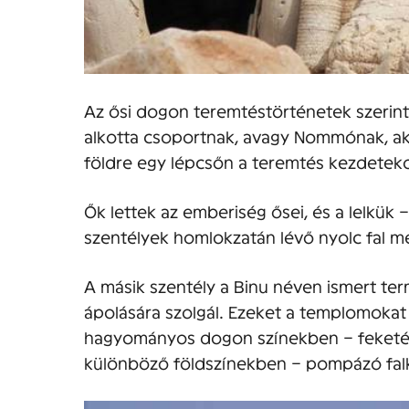
Az ősi dogon teremtéstörténetek szerint
alkotta csoportnak, avagy Nommónak, aki
földre egy lépcsőn a teremtés kezdeteko
Ők lettek az emberiség ősei, és a lelkük 
szentélyek homlokzatán lévő nyolc fal 
A másik szentély a Binu néven ismert te
ápolására szolgál. Ezeket a templomokat
hagyományos dogon színekben – feketéb
különböző földszínekben – pompázó falk