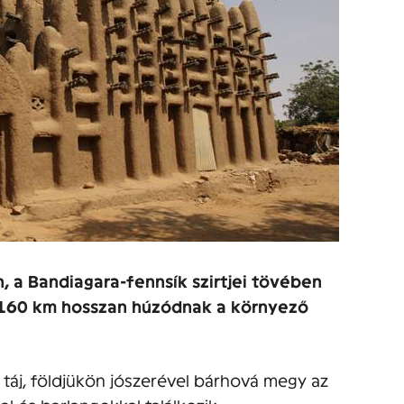
 a Bandiagara-fennsík szirtjei tövében
l 160 km hosszan húzódnak a környező
táj, földjükön jószerével bárhová megy az