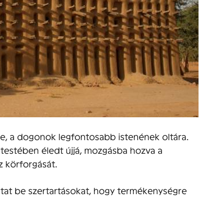
be, a dogonok legfontosabb istenének oltára.
ó testében éledt újjá, mozgásba hozva a
z körforgását.
utat be szertartásokat, hogy termékenységre