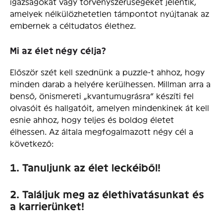
igazságokat vagy törvényszerűségeket jelentik,
amelyek nélkülözhetetlen támpontot nyújtanak az
embernek a céltudatos élethez.
Mi az élet négy célja?
Először szét kell szednünk a puzzle-t ahhoz, hogy
minden darab a helyére kerülhessen. Millman arra a
benső, önismereti „kvantumugrásra” készíti fel
olvasóit és hallgatóit, amelyen mindenkinek át kell
esnie ahhoz, hogy teljes és boldog életet
élhessen. Az általa megfogalmazott négy cél a
következő:
1. Tanuljunk az élet leckéiből!
2. Találjuk meg az élethivatásunkat és
a karrierünket!