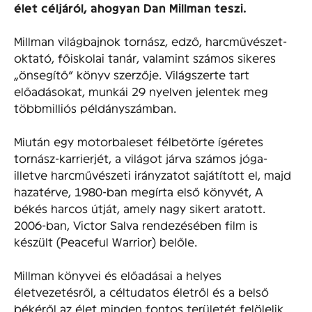
élet céljáról, ahogyan Dan Millman teszi.
Millman világbajnok tornász, edző, harcművészet-
oktató, főiskolai tanár, valamint számos sikeres
„önsegítő” könyv szerzője. Világszerte tart
előadásokat, munkái 29 nyelven jelentek meg
többmilliós példányszámban.
Miután egy motorbaleset félbetörte ígéretes
tornász-karrierjét, a világot járva számos jóga-
illetve harcművészeti irányzatot sajátított el, majd
hazatérve, 1980-ban megírta első könyvét, A
békés harcos útját, amely nagy sikert aratott.
2006-ban, Victor Salva rendezésében film is
készült (Peaceful Warrior) belőle.
Millman könyvei és előadásai a helyes
életvezetésről, a céltudatos életről és a belső
békéről az élet minden fontos területét felölelik