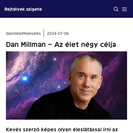
Kilépés
Me
Rejtélyek szigete
a
tartalomba
Szemléletfejlesztés
2024-07-06
Dan Millman – Az élet négy célja
Kevés szerző képes olyan éleslátással írni az