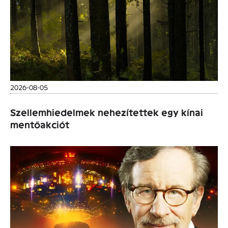
2026-08-05
Szellemhiedelmek nehezítettek egy kínai
mentőakciót