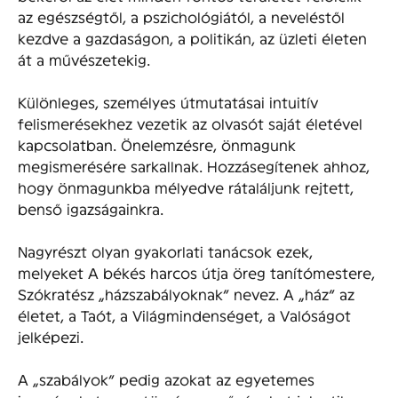
az egészségtől, a pszichológiától, a neveléstől
kezdve a gazdaságon, a politikán, az üzleti életen
át a művészetekig.
Különleges, személyes útmutatásai intuitív
felismerésekhez vezetik az olvasót saját életével
kapcsolatban. Önelemzésre, önmagunk
megismerésére sarkallnak. Hozzásegítenek ahhoz,
hogy önmagunkba mélyedve rátaláljunk rejtett,
benső igazságainkra.
Nagyrészt olyan gyakorlati tanácsok ezek,
melyeket A békés harcos útja öreg tanítómestere,
Szókratész „házszabályoknak” nevez. A „ház” az
életet, a Taót, a Világmindenséget, a Valóságot
jelképezi.
A „szabályok” pedig azokat az egyetemes