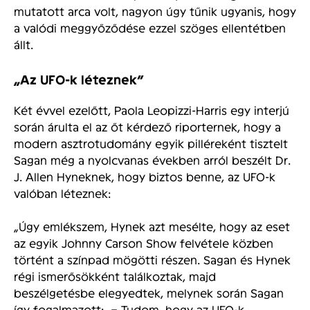
mutatott arca volt, nagyon úgy tűnik ugyanis, hogy
a valódi meggyőződése ezzel szöges ellentétben
állt.
„Az UFO-k léteznek”
Két évvel ezelőtt, Paola Leopizzi-Harris egy interjú
során árulta el az őt kérdező riporternek, hogy a
modern asztrotudomány egyik pilléreként tisztelt
Sagan még a nyolcvanas években arról beszélt Dr.
J. Allen Hyneknek, hogy biztos benne, az UFO-k
valóban léteznek:
„Úgy emlékszem, Hynek azt mesélte, hogy az eset
az egyik Johnny Carson Show felvétele közben
történt a színpad mögötti részen. Sagan és Hynek
régi ismerősökként találkoztak, majd
beszélgetésbe elegyedtek, melynek során Sagan
így fogalmazott: – Tudom, hogy az UFO-k