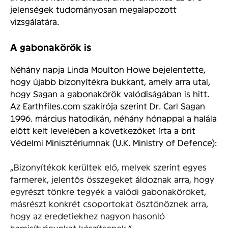
jelenségek tudományosan megalapozott
vizsgálatára.
A gabonakörök is
Néhány napja Linda Moulton Howe bejelentette,
hogy újabb bizonyítékra bukkant, amely arra utal,
hogy Sagan a gabonakörök valódiságában is hitt.
Az Earthfiles.com szakírója szerint Dr. Carl Sagan
1996. március hatodikán, néhány hónappal a halála
előtt kelt levelében a következőket írta a brit
Védelmi Minisztériumnak (U.K. Ministry of Defence):
„Bizonyítékok kerültek elő, melyek szerint egyes
farmerek, jelentős összegeket áldoznak arra, hogy
egyrészt tönkre tegyék a valódi gabonaköröket,
másrészt konkrét csoportokat ösztönöznek arra,
hogy az eredetiekhez nagyon hasonló
hamisítványokat készítsenek.”