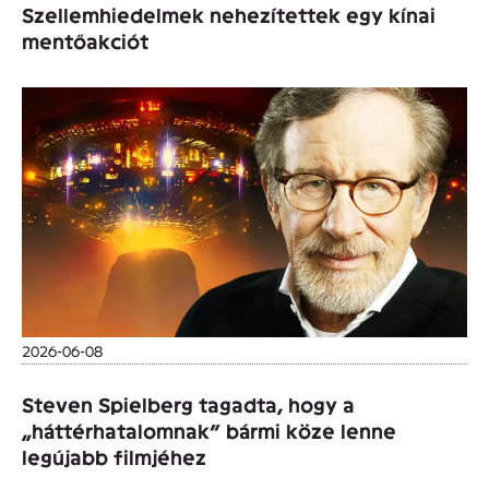
Szellemhiedelmek nehezítettek egy kínai
mentőakciót
2026-06-08
Steven Spielberg tagadta, hogy a
„háttérhatalomnak” bármi köze lenne
legújabb filmjéhez