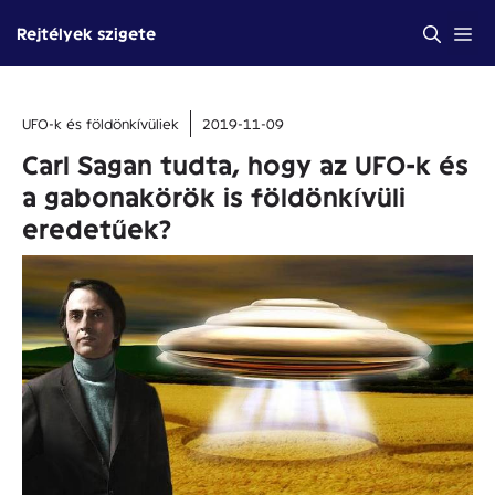
Kilépés
Me
Rejtélyek szigete
a
tartalomba
UFO-k és földönkívüliek
2019-11-09
Carl Sagan tudta, hogy az UFO-k és
a gabonakörök is földönkívüli
eredetűek?