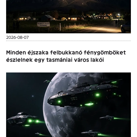
2026-08-07
Minden éjszaka felbukkanó fénygömböket
észlelnek egy tasmániai város lakói