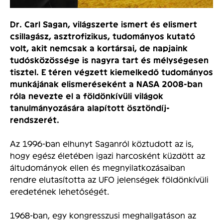
Dr. Carl Sagan, világszerte ismert és elismert
csillagász, asztrofizikus, tudományos kutató
volt, akit nemcsak a kortársai, de napjaink
tudósközössége is nagyra tart és mélységesen
tisztel. E téren végzett kiemelkedő tudományos
munkájának elismeréseként a NASA 2008-ban
róla nevezte el a földönkívüli világok
tanulmányozására alapított ösztöndíj-
rendszerét.
Az 1996-ban elhunyt Saganról köztudott az is,
hogy egész életében igazi harcosként küzdött az
áltudományok ellen és megnyilatkozásaiban
rendre elutasította az UFO jelenségek földönkívüli
eredetének lehetőségét.
1968-ban, egy kongresszusi meghallgatáson az