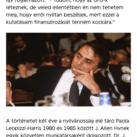
léteznek, de veled ellentétben én nem tehetem
meg, hogy erről nyíltan beszéljek, mert ezzel a
kutatásaim finanszírozását tenném kockára.”
A történetet két éve a nyilvánosság elé táró Paola
Leopizzi-Harris 1980 és 1985 között J. Allen Hynek
egyik közvetlen munkatársaként dolgozott. Dr. J.