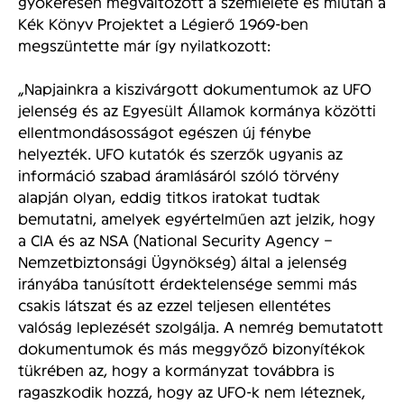
gyökeresen megváltozott a szemlélete és miután a
Kék Könyv Projektet a Légierő 1969-ben
megszüntette már így nyilatkozott:
„Napjainkra a kiszivárgott dokumentumok az UFO
jelenség és az Egyesült Államok kormánya közötti
ellentmondásosságot egészen új fénybe
helyezték. UFO kutatók és szerzők ugyanis az
információ szabad áramlásáról szóló törvény
alapján olyan, eddig titkos iratokat tudtak
bemutatni, amelyek egyértelműen azt jelzik, hogy
a CIA és az NSA (National Security Agency –
Nemzetbiztonsági Ügynökség) által a jelenség
irányába tanúsított érdektelensége semmi más
csakis látszat és az ezzel teljesen ellentétes
valóság leplezését szolgálja. A nemrég bemutatott
dokumentumok és más meggyőző bizonyítékok
tükrében az, hogy a kormányzat továbbra is
ragaszkodik hozzá, hogy az UFO-k nem léteznek,