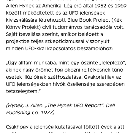
Allen Hynek az Amerikai Légierő által 1952 és 1969
között működtetett és az UFO jelenségek
kivizsgálására létrehozott Blue Book Project (Kék
Könyv Projekt) civil tudományos tanácsadója volt.
Saját bevallása szerint, amikor belépett a
projektbe teljes szkepticizmussal viszonyult
minden UFO-kkal kapcsolatos beszámolóhoz:
„Úgy álltam munkába, mint egy őszinte „leleplező”,
akinek nagy örömet fog okozni rejtélyesnek tűnő
esetek illúzióinak szétfoszlatása. Gyakorlatilag az
UFO jelenségekben hívők ősellensége szerepében
tetszelegtem.”
(Hynek, J. Allen. „The Hynek UFO Report”. Dell
Publishing Co. 1977).
Csakhogy a jelenség kutatásával töltött évek alatt