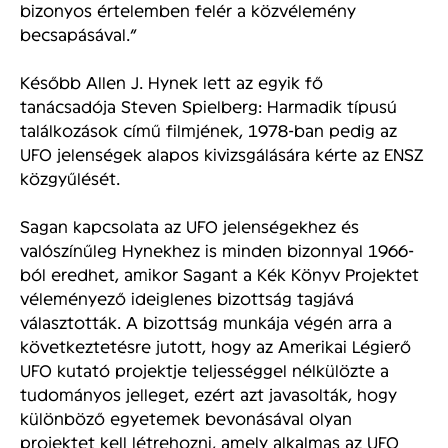
bizonyos értelemben felér a közvélemény
becsapásával.”
Később Allen J. Hynek lett az egyik fő
tanácsadója Steven Spielberg: Harmadik típusú
találkozások című filmjének, 1978-ban pedig az
UFO jelenségek alapos kivizsgálására kérte az ENSZ
közgyűlését.
Sagan kapcsolata az UFO jelenségekhez és
valószínűleg Hynekhez is minden bizonnyal 1966-
ból eredhet, amikor Sagant a Kék Könyv Projektet
véleményező ideiglenes bizottság tagjává
választották. A bizottság munkája végén arra a
következtetésre jutott, hogy az Amerikai Légierő
UFO kutató projektje teljességgel nélkülözte a
tudományos jelleget, ezért azt javasolták, hogy
különböző egyetemek bevonásával olyan
projektet kell létrehozni, amely alkalmas az UFO