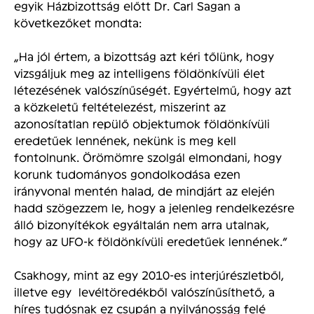
egyik Házbizottság előtt Dr. Carl Sagan a
következőket mondta:
„Ha jól értem, a bizottság azt kéri tőlünk, hogy
vizsgáljuk meg az intelligens földönkívüli élet
létezésének valószínűségét. Egyértelmű, hogy azt
a közkeletű feltételezést, miszerint az
azonosítatlan repülő objektumok földönkívüli
eredetűek lennének, nekünk is meg kell
fontolnunk. Örömömre szolgál elmondani, hogy
korunk tudományos gondolkodása ezen
irányvonal mentén halad, de mindjárt az elején
hadd szögezzem le, hogy a jelenleg rendelkezésre
álló bizonyítékok egyáltalán nem arra utalnak,
hogy az UFO-k földönkívüli eredetűek lennének.”
Csakhogy, mint az egy 2010-es interjúrészletből,
illetve egy levéltöredékből valószínűsíthető, a
híres tudósnak ez csupán a nyilvánosság felé